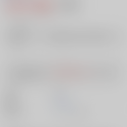
1,495円（税込）
AOCS
不可
13
通販ポイント：
pt獲得
？
╳
：在庫なし
店舗在庫
欲しいものリストに追加
入荷目安
10日
※ この商品は【配送方法】に
AOCS
は選択できません。
予めご了承の
上、ご注文ください。
出版社
双葉社
発売日
1900/01/01
種別/サイズ
ムック - その他/ Ｂ６