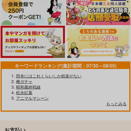
キーワードランキング(集計期間：07/30～08/05)
田舎にはこれくらいしか娯楽がない
雌ガチャ
昭和最終戦線
松永紅葉
アニマルマシーン
もっとみる
お支払い