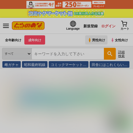
新規登録
ログイン
Language
カート
全年齢向け
成年向け
男性向け
女性向け
詳細
検索
雌ガチャ
昭和最終戦線
コミックマーケット…
田舎にはこれくらい…
とらのあな通販
コミック・ラノベ・書籍
医者と薬のウソのようなホントの