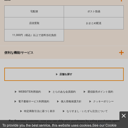
宅配便
ポスト投函
店頭受取
おまとめ配送
11,000円（税込）以上で送料当社負担
便利な機能/サービス
店舗を探す
WEBSITE利用規約
とらのあな会員規約
通信販売ポイント規約
電子書籍サービス利用規約
個人情報保護方針
クッキーポリシー
特定商取引法に基づく表示
なりすまし・いたずら注文について
For Overseas customer, now you can ship your purchases by using purchases agent
services “AOCS”! Click {more…} for more information …
more
To provide you the best service, this website uses cookies.See our Cookie