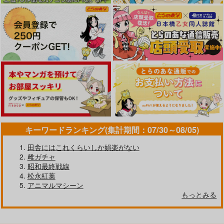
キーワードランキング(集計期間：07/30～08/05)
田舎にはこれくらいしか娯楽がない
雌ガチャ
昭和最終戦線
松永紅葉
アニマルマシーン
もっとみる