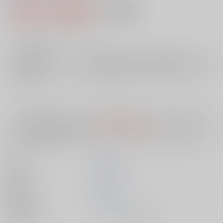
1,388円（税込）
AOCS
不可
12
通販ポイント：
pt獲得
？
╳
：在庫なし
店舗在庫
欲しいものリストに追加
入荷目安
10日
※ この商品は【配送方法】に
AOCS
は選択できません。
予めご了承の
上、ご注文ください。
著者
麻生 圭子
出版社
双葉社
発売日
1900/01/01
種別/サイズ
ムック - その他/ Ｂ６