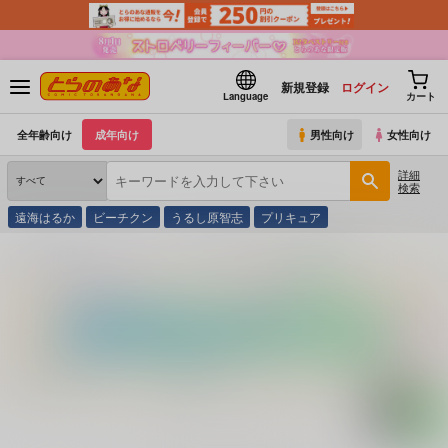
新規登録
ログイン
Language
カート
全年齢向け
成年向け
男性向け
女性向け
詳細
検索
遠海はるか
ビーチクン
うるし原智志
プリキュア
とらのあな通販
コミック・ラノベ・書籍
昨日より、幸せになる