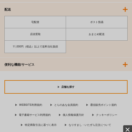
配送
宅配便
ポスト投函
店頭受取
おまとめ配送
11,000円（税込）以上で送料当社負担
便利な機能/サービス
店舗を探す
WEBSITE利用規約
とらのあな会員規約
通信販売ポイント規約
電子書籍サービス利用規約
個人情報保護方針
クッキーポリシー
特定商取引法に基づく表示
なりすまし・いたずら注文について