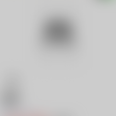
18禁
立候補
0
レビュー数
0