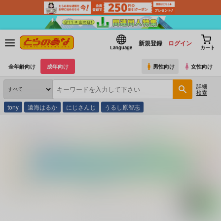
新規登録
ログイン
Language
カート
全年齢向け
成年向け
男性向け
女性向け
詳細
検索
tony
遠海はるか
にじさんじ
うるし原智志
とらのあな通販
コミック・ラノベ・書籍
立候補