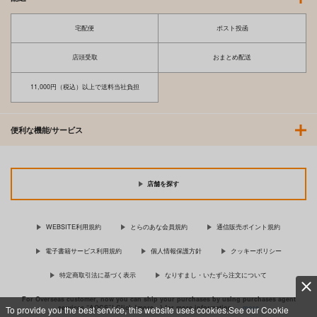
宅配便
ポスト投函
店頭受取
おまとめ配送
11,000円（税込）以上で送料当社負担
便利な機能/サービス
店舗を探す
WEBSITE利用規約
とらのあな会員規約
通信販売ポイント規約
電子書籍サービス利用規約
個人情報保護方針
クッキーポリシー
特定商取引法に基づく表示
なりすまし・いたずら注文について
For Overseas customer, now you can ship your purchases by using purchases agent
services “AOCS”! Click {more…} for more information …
more
To provide you the best service, this website uses cookies.See our Cookie