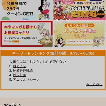
キーワードランキング(集計期間：07/30～08/05)
田舎にはこれくらいしか娯楽がない
雌ガチャ
昭和最終戦線
松永紅葉
アニマルマシーン
もっとみる
お支払い