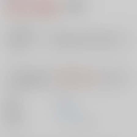
1,602円（税込）
AOCS
不可
14
通販ポイント：
pt獲得
？
╳
：在庫なし
店舗在庫
欲しいものリストに追加
入荷目安
10日
※ この商品は【配送方法】に
AOCS
は選択できません。
予めご了承の
上、ご注文ください。
出版社
双葉社
発売日
1900/01/01
種別/サイズ
ムック - その他/ Ｂ６