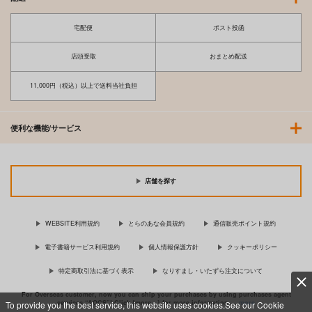
宅配便
ポスト投函
店頭受取
おまとめ配送
11,000円（税込）以上で送料当社負担
便利な機能/サービス
店舗を探す
WEBSITE利用規約
とらのあな会員規約
通信販売ポイント規約
電子書籍サービス利用規約
個人情報保護方針
クッキーポリシー
特定商取引法に基づく表示
なりすまし・いたずら注文について
For Overseas customer, now you can ship your purchases by using purchases agent
services “AOCS”! Click {more…} for more information …
more
To provide you the best service, this website uses cookies.See our Cookie