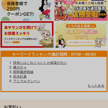
キーワードランキング(集計期間：07/30～08/05)
田舎にはこれくらいしか娯楽がない
雌ガチャ
昭和最終戦線
松永紅葉
アニマルマシーン
もっとみる
お支払い