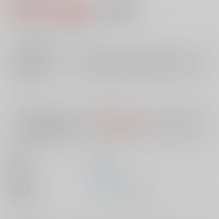
1,388円（税込）
AOCS
不可
12
通販ポイント：
pt獲得
？
╳
：在庫なし
店舗在庫
欲しいものリストに追加
入荷目安
10日
※ この商品は【配送方法】に
AOCS
は選択できません。
予めご了承の
上、ご注文ください。
出版社
双葉社
発売日
1900/01/01
種別/サイズ
ムック - その他/ Ｂ６