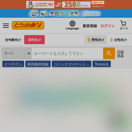
新規登録
ログイン
Language
カート
全年齢向け
成年向け
男性向け
女性向け
詳細
検索
ビーチクン
昭和最終戦線
コミックマーケット…
Toloveる
とらのあな通販
コミック・ラノベ・書籍
ロンドン