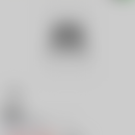
18禁
首都圏生鮮市場ガイド ’９０
0
レビュー数
0