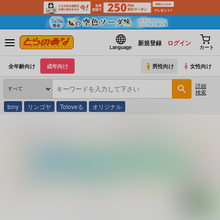
新規登録
ログイン
Language
カート
全年齢向け
成年向け
男性向け
女性向け
詳細
検索
tony
リンゴヤ
Toloveる
オリジナル
とらのあな通販
コミック・ラノベ・書籍
首都圏生鮮市場ガイド ’９０