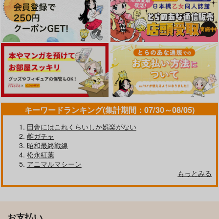
キーワードランキング(集計期間：07/30～08/05)
田舎にはこれくらいしか娯楽がない
雌ガチャ
昭和最終戦線
松永紅葉
アニマルマシーン
もっとみる
お支払い