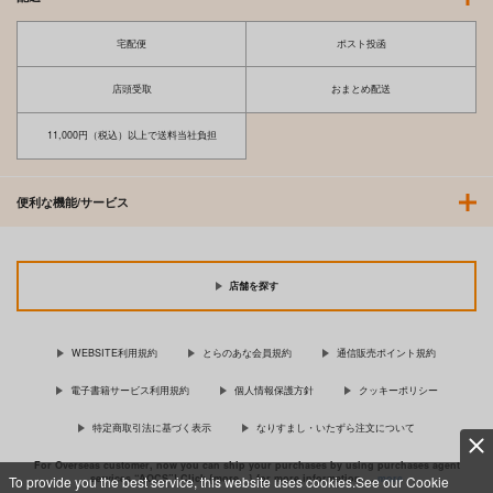
宅配便
ポスト投函
店頭受取
おまとめ配送
11,000円（税込）以上で送料当社負担
便利な機能/サービス
店舗を探す
WEBSITE利用規約
とらのあな会員規約
通信販売ポイント規約
電子書籍サービス利用規約
個人情報保護方針
クッキーポリシー
特定商取引法に基づく表示
なりすまし・いたずら注文について
For Overseas customer, now you can ship your purchases by using purchases agent
services “AOCS”! Click {more…} for more information …
more
To provide you the best service, this website uses cookies.See our Cookie