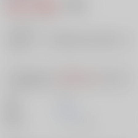
1,068円（税込）
AOCS
不可
9
通販ポイント：
pt獲得
？
╳
：在庫なし
店舗在庫
欲しいものリストに追加
入荷目安
10日
※ この商品は【配送方法】に
AOCS
は選択できません。
予めご了承の
上、ご注文ください。
出版社
双葉社
発売日
1900/01/01
種別/サイズ
ムック - その他/ Ｂ６