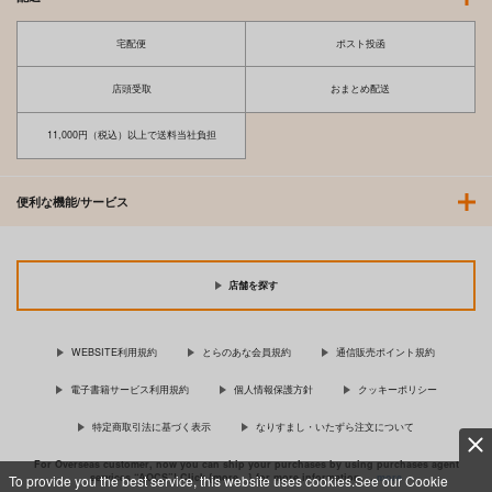
宅配便
ポスト投函
店頭受取
おまとめ配送
11,000円（税込）以上で送料当社負担
便利な機能/サービス
店舗を探す
WEBSITE利用規約
とらのあな会員規約
通信販売ポイント規約
電子書籍サービス利用規約
個人情報保護方針
クッキーポリシー
特定商取引法に基づく表示
なりすまし・いたずら注文について
For Overseas customer, now you can ship your purchases by using purchases agent
services “AOCS”! Click {more…} for more information …
more
To provide you the best service, this website uses cookies.See our Cookie