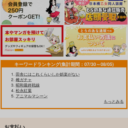
キーワードランキング(集計期間：07/30～08/05)
田舎にはこれくらいしか娯楽がない
雌ガチャ
昭和最終戦線
松永紅葉
アニマルマシーン
もっとみる
お支払い