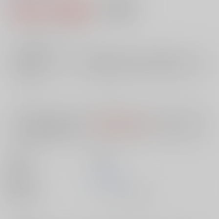
1,068円（税込）
AOCS
不可
9
通販ポイント：
pt獲得
？
╳
：在庫なし
店舗在庫
欲しいものリストに追加
入荷目安
10日
※ この商品は【配送方法】に
AOCS
は選択できません。
予めご了承の
上、ご注文ください。
出版社
双葉社
発売日
1900/01/01
種別/サイズ
ムック - その他/ Ｂ６