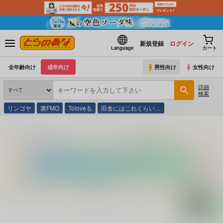
新規登録
ログイン
Language
カート
全年齢向け
成年向け
男性向け
女性向け
詳細
検索
リンゴヤ
裏FMO
Toloveる
田舎にはこれくらい…
とらのあな通販
コミック・ラノベ・書籍
クレジットカード・ブック ’９