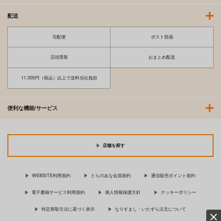
配送
宅配便
ポスト投函
店頭受取
おまとめ配送
11,000円（税込）以上で送料当社負担
便利な機能/サービス
店舗を探す
WEBSITE利用規約
とらのあな会員規約
通信販売ポイント規約
電子書籍サービス利用規約
個人情報保護方針
クッキーポリシー
特定商取引法に基づく表示
なりすまし・いたずら注文について