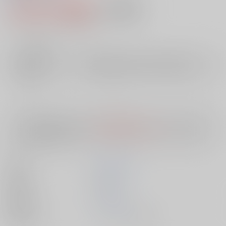
1,870円（税込）
AOCS
不可
17
通販ポイント：
pt獲得
？
╳
：在庫なし
店舗在庫
欲しいものリストに追加
入荷目安
10日
※ この商品は【配送方法】に
AOCS
は選択できません。
予めご了承の
上、ご注文ください。
著者
西村 京太郎
出版社
双葉社
発売日
1900/01/01
種別/サイズ
ムック - その他/ Ｂ６