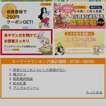
キーワードランキング(集計期間：07/30～08/05)
田舎にはこれくらいしか娯楽がない
雌ガチャ
昭和最終戦線
松永紅葉
アニマルマシーン
もっとみる