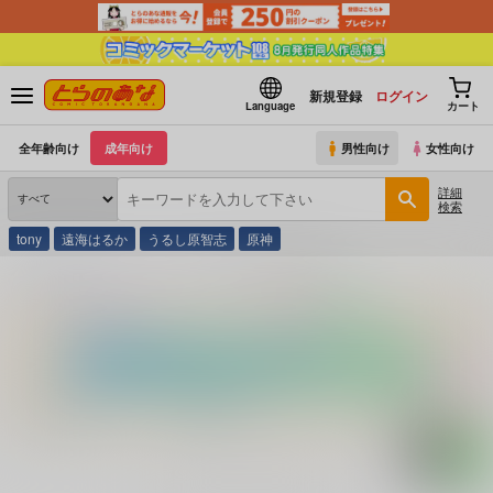
新規登録
ログイン
Language
カート
全年齢向け
成年向け
男性向け
女性向け
詳細
検索
tony
遠海はるか
うるし原智志
原神
とらのあな通販
コミック・ラノベ・書籍
海辺の悲劇