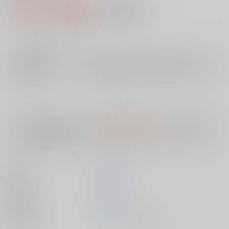
1,815円（税込）
AOCS
不可
16
通販ポイント：
pt獲得
？
╳
：在庫なし
店舗在庫
欲しいものリストに追加
入荷目安
10日
※ この商品は【配送方法】に
AOCS
は選択できません。
予めご了承の
上、ご注文ください。
著者
千野 隆司
出版社
双葉社
発売日
1900/01/01
種別/サイズ
ムック - その他/ Ｂ６