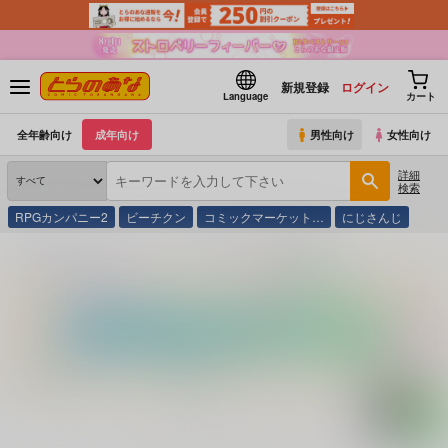
新規登録
ログイン
Language
カート
全年齢向け
成年向け
男性向け
女性向け
詳細
検索
RPGカンパニー2
ビーチクン
コミックマーケット…
にじさんじ
とらのあな通販
コミック・ラノベ・書籍
永代橋、陽炎立つ