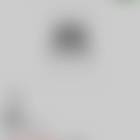
18禁
永代橋、陽炎立つ
0
レビュー数
0