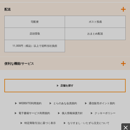
配送
宅配便
ポスト投函
店頭受取
おまとめ配送
11,000円（税込）以上で送料当社負担
便利な機能/サービス
店舗を探す
WEBSITE利用規約
とらのあな会員規約
通信販売ポイント規約
電子書籍サービス利用規約
個人情報保護方針
クッキーポリシー
特定商取引法に基づく表示
なりすまし・いたずら注文について