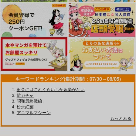
キーワードランキング(集計期間：07/30～08/05)
田舎にはこれくらいしか娯楽がない
雌ガチャ
昭和最終戦線
松永紅葉
アニマルマシーン
もっとみる