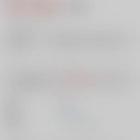
1,068円（税込）
AOCS
不可
9
通販ポイント：
pt獲得
？
╳
：在庫なし
店舗在庫
欲しいものリストに追加
入荷目安
10日
※ この商品は【配送方法】に
AOCS
は選択できません。
予めご了承の
上、ご注文ください。
出版社
双葉社
発売日
1900/01/01
種別/サイズ
ムック - その他/ Ｂ６