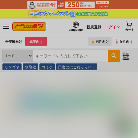
新規登録
ログイン
Language
カート
全年齢向け
成年向け
男性向け
女性向け
詳細
検索
リンゴヤ
水龍敬
コミケ
田舎にはこれくらい…
とらのあな通販
コミック・ラノベ・書籍
ドルアーガの塔