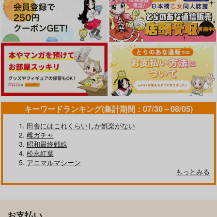
キーワードランキング(集計期間：07/30～08/05)
田舎にはこれくらいしか娯楽がない
雌ガチャ
昭和最終戦線
松永紅葉
アニマルマシーン
もっとみる
お支払い