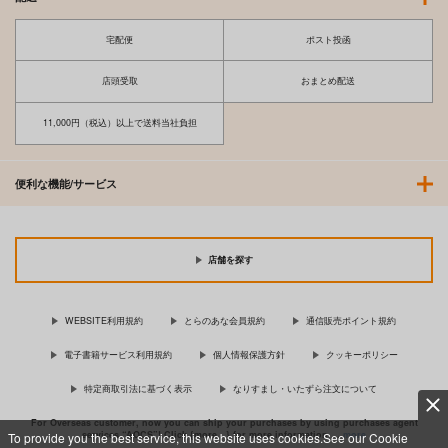
宅配便
ポスト投函
店頭受取
おまとめ配送
11,000円（税込）以上で送料当社負担
便利な機能/サービス
店舗を探す
WEBSITE利用規約
とらのあな会員規約
通信販売ポイント規約
電子書籍サービス利用規約
個人情報保護方針
クッキーポリシー
特定商取引法に基づく表示
なりすまし・いたずら注文について
For Overseas customer, now you can ship your purchases by using purchases agent
services “AOCS”! Click {more…} for more information …
more
To provide you the best service, this website uses cookies.See our Cookie