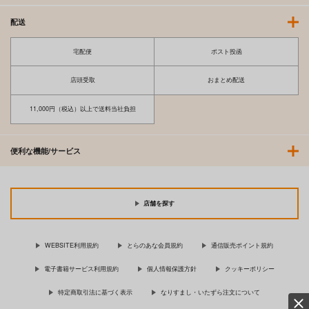
配送
宅配便
ポスト投函
店頭受取
おまとめ配送
11,000円（税込）以上で送料当社負担
便利な機能/サービス
店舗を探す
WEBSITE利用規約
とらのあな会員規約
通信販売ポイント規約
電子書籍サービス利用規約
個人情報保護方針
クッキーポリシー
特定商取引法に基づく表示
なりすまし・いたずら注文について