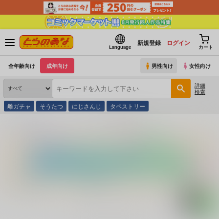
新規登録
ログイン
Language
カート
全年齢向け
成年向け
男性向け
女性向け
詳細
検索
雌ガチャ
そうたつ
にじさんじ
タペストリー
とらのあな通販
コミック・ラノベ・書籍
聖者の島