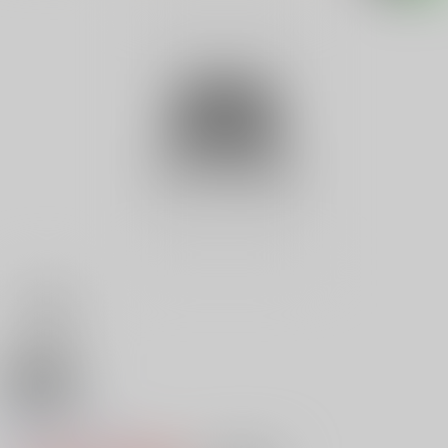
18禁
聖者の島
0
レビュー数
0