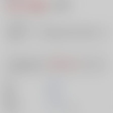
1,100円（税込）
AOCS
不可
10
通販ポイント：
pt獲得
？
╳
：在庫なし
店舗在庫
欲しいものリストに追加
入荷目安
10日
※ この商品は【配送方法】に
AOCS
は選択できません。
予めご了承の
上、ご注文ください。
著者
西村 寿行
出版社
双葉社
発売日
1900/01/01
種別/サイズ
ムック - その他/ Ｂ６