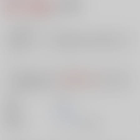
607円（税込）
AOCS
不可
5
通販ポイント：
pt獲得
？
╳
：在庫なし
店舗在庫
欲しいものリストに追加
入荷目安
10日
※ この商品は【配送方法】に
AOCS
は選択できません。
予めご了承の
上、ご注文ください。
出版社
双葉社
発売日
1900/01/01
種別/サイズ
ムック - その他/ 新書版