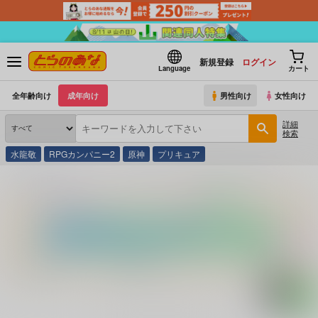
新規登録
ログイン
Language
カート
全年齢向け
成年向け
男性向け
女性向け
詳細
検索
水龍敬
RPGカンパニー2
原神
プリキュア
とらのあな通販
コミック・ラノベ・書籍
ケータイ着メロドレミＢＯＯＫ