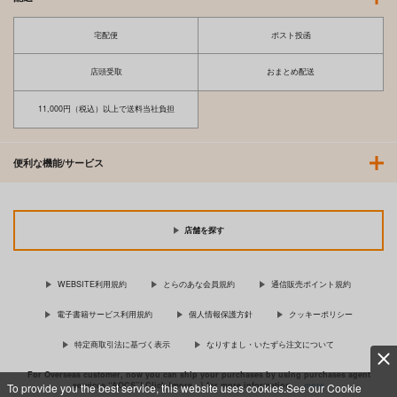
宅配便
ポスト投函
店頭受取
おまとめ配送
11,000円（税込）以上で送料当社負担
便利な機能/サービス
店舗を探す
WEBSITE利用規約
とらのあな会員規約
通信販売ポイント規約
電子書籍サービス利用規約
個人情報保護方針
クッキーポリシー
特定商取引法に基づく表示
なりすまし・いたずら注文について
For Overseas customer, now you can ship your purchases by using purchases agent
services “AOCS”! Click {more…} for more information …
more
To provide you the best service, this website uses cookies.See our Cookie