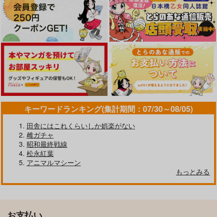
キーワードランキング(集計期間：07/30～08/05)
田舎にはこれくらいしか娯楽がない
雌ガチャ
昭和最終戦線
松永紅葉
アニマルマシーン
もっとみる
お支払い