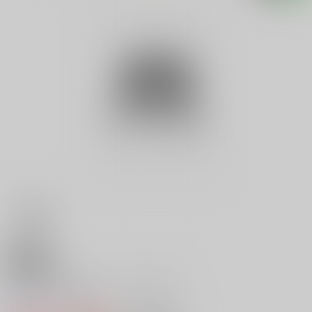
18禁
ケータイ着メロドレミＢＯＯＫ
0
レビュー数
0