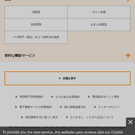
宅配便
ポスト投函
店頭受取
おまとめ配送
11,000円（税込）以上で送料当社負担
便利な機能/サービス
店舗を探す
WEBSITE利用規約
とらのあな会員規約
通信販売ポイント規約
電子書籍サービス利用規約
個人情報保護方針
クッキーポリシー
特定商取引法に基づく表示
なりすまし・いたずら注文について
For Overseas customer, now you can ship your purchases by using purchases agent
services “AOCS”! Click {more…} for more information …
more
To provide you the best service, this website uses cookies.See our Cookie