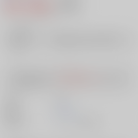
694円（税込）
AOCS
不可
6
通販ポイント：
pt獲得
？
╳
：在庫なし
店舗在庫
欲しいものリストに追加
入荷目安
10日
※ この商品は【配送方法】に
AOCS
は選択できません。
予めご了承の
上、ご注文ください。
出版社
双葉社
発売日
1900/01/01
種別/サイズ
ムック - その他/ 新書版