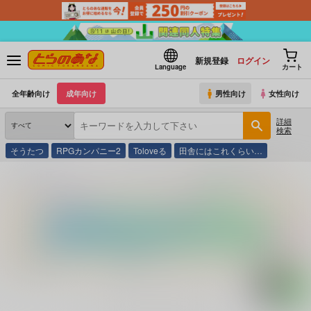
新規登録
ログイン
Language
カート
全年齢向け
成年向け
男性向け
女性向け
詳細
検索
そうたつ
RPGカンパニー2
Toloveる
田舎にはこれくらい…
とらのあな通販
コミック・ラノベ・書籍
パチスロ２号機リーチ目攻略法