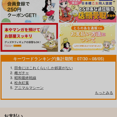
キーワードランキング(集計期間：07/30～08/05)
田舎にはこれくらいしか娯楽がない
雌ガチャ
昭和最終戦線
松永紅葉
アニマルマシーン
もっとみる
お支払い