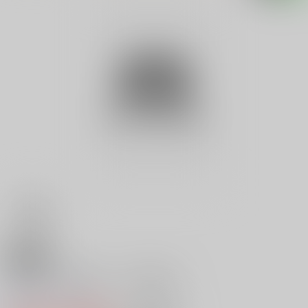
18禁
パチスロ２号機リーチ目攻略法
0
レビュー数
0