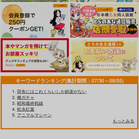
キーワードランキング(集計期間：07/30～08/05)
田舎にはこれくらいしか娯楽がない
雌ガチャ
昭和最終戦線
松永紅葉
アニマルマシーン
もっとみる