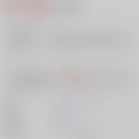
385円（税込）
AOCS
不可
3
通販ポイント：
pt獲得
？
╳
：在庫なし
店舗在庫
欲しいものリストに追加
入荷目安
10日
※ この商品は【配送方法】に
AOCS
は選択できません。
予めご了承の
上、ご注文ください。
著者
ファイティングスタジオ
出版社
双葉社
発売日
1900/01/01
種別/サイズ
ムック - その他/ 新書版