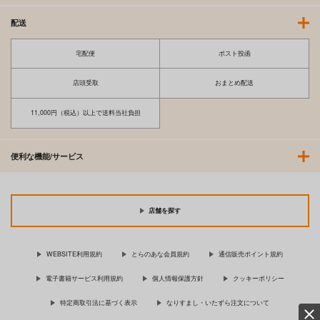
配送
宅配便
ポスト投函
店頭受取
おまとめ配送
11,000円（税込）以上で送料当社負担
便利な機能/サービス
店舗を探す
WEBSITE利用規約
とらのあな会員規約
通信販売ポイント規約
電子書籍サービス利用規約
個人情報保護方針
クッキーポリシー
特定商取引法に基づく表示
なりすまし・いたずら注文について