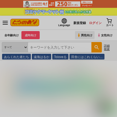
新規登録
ログイン
Language
カート
全年齢向け
成年向け
男性向け
女性向け
詳細
検索
あらくれた者たち
遠海はるか
Toloveる
田舎にはこれくらい…
とらのあな通販
コミック・ラノベ・書籍
魔界島必勝攻略法