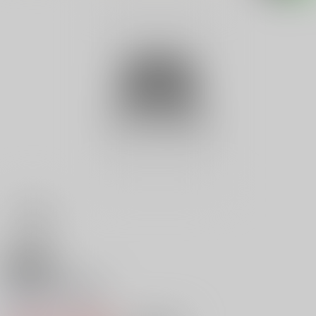
18禁
魔界島必勝攻略法
0
レビュー数
0