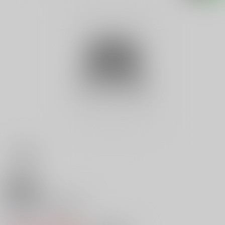
18禁
信濃塩田平殺人事件
0
レビュー数
0