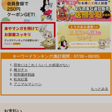
キーワードランキング(集計期間：07/30～08/05)
田舎にはこれくらいしか娯楽がない
雌ガチャ
昭和最終戦線
松永紅葉
アニマルマシーン
もっとみる
お支払い