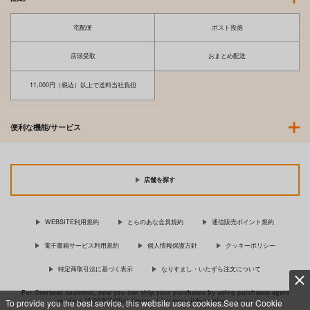
宅配便
ポスト投函
店頭受取
おまとめ配送
11,000円（税込）以上で送料当社負担
便利な機能/サービス
店舗を探す
WEBSITE利用規約
とらのあな会員規約
通信販売ポイント規約
電子書籍サービス利用規約
個人情報保護方針
クッキーポリシー
特定商取引法に基づく表示
なりすまし・いたずら注文について
For Overseas customer, now you can ship your purchases by using purchases agent
services “AOCS”! Click {more…} for more information …
more
To provide you the best service, this website uses cookies.See our Cookie