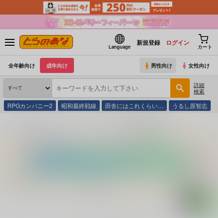
新規登録
ログイン
Language
カート
全年齢向け
成年向け
男性向け
女性向け
詳細
検索
RPGカンパニー2
昭和最終戦線
田舎にはこれくらい…
うるし原智志
とらのあな通販
コミック・ラノベ・書籍
信濃塩田平殺人事件