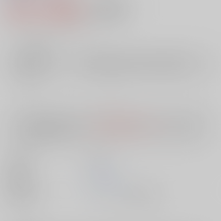
833円（税込）
AOCS
不可
7
通販ポイント：
pt獲得
？
╳
：在庫なし
店舗在庫
欲しいものリストに追加
入荷目安
10日
※ この商品は【配送方法】に
AOCS
は選択できません。
予めご了承の
上、ご注文ください。
出版社
双葉社
発売日
1900/01/01
種別/サイズ
ムック - その他/ 新書版