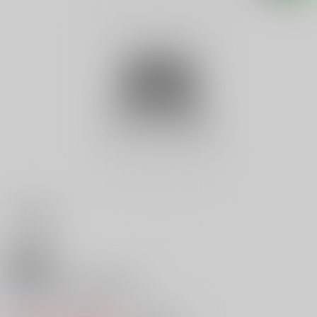
18禁
奥日光中禅寺湖多重殺人
0
レビュー数
0