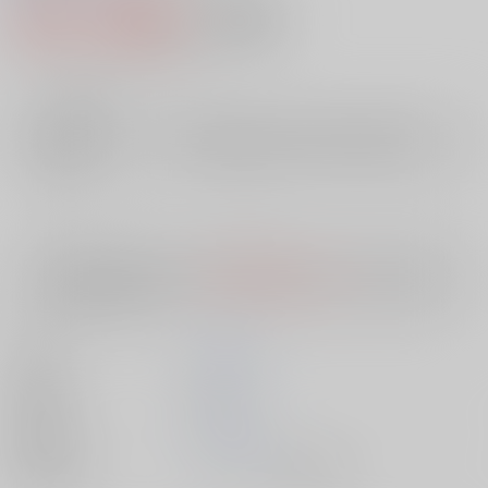
833円（税込）
AOCS
不可
7
通販ポイント：
pt獲得
？
╳
：在庫なし
店舗在庫
欲しいものリストに追加
入荷目安
10日
※ この商品は【配送方法】に
AOCS
は選択できません。
予めご了承の
上、ご注文ください。
著者
花見 正樹
出版社
双葉社
発売日
1900/01/01
種別/サイズ
ムック - その他/ 新書版