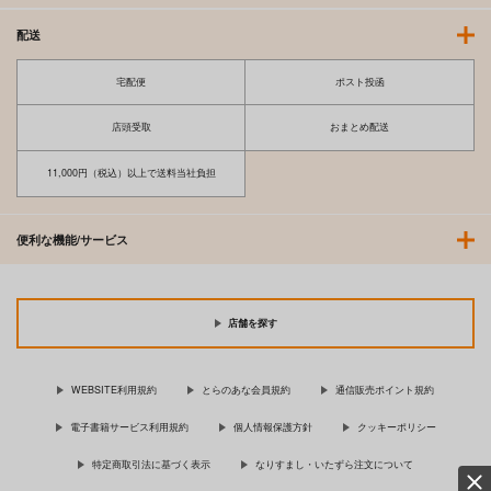
配送
宅配便
ポスト投函
店頭受取
おまとめ配送
11,000円（税込）以上で送料当社負担
便利な機能/サービス
店舗を探す
WEBSITE利用規約
とらのあな会員規約
通信販売ポイント規約
電子書籍サービス利用規約
個人情報保護方針
クッキーポリシー
特定商取引法に基づく表示
なりすまし・いたずら注文について