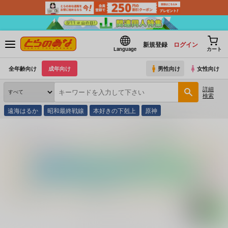
新規登録
ログイン
Language
カート
全年齢向け
成年向け
男性向け
女性向け
詳細
検索
遠海はるか
昭和最終戦線
本好きの下剋上
原神
とらのあな通販
コミック・ラノベ・書籍
奥日光中禅寺湖多重殺人