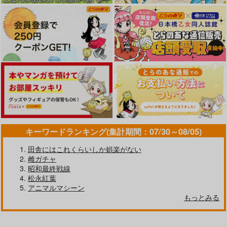
キーワードランキング(集計期間：07/30～08/05)
田舎にはこれくらいしか娯楽がない
雌ガチャ
昭和最終戦線
松永紅葉
アニマルマシーン
もっとみる