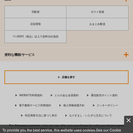
宅配便
ポスト投函
店頭受取
おまとめ配送
11,000円（税込）以上で送料当社負担
便利な機能/サービス
店舗を探す
WEBSITE利用規約
とらのあな会員規約
通信販売ポイント規約
電子書籍サービス利用規約
個人情報保護方針
クッキーポリシー
特定商取引法に基づく表示
なりすまし・いたずら注文について
For Overseas customer, now you can ship your purchases by using purchases agent
services “AOCS”! Click {more…} for more information …
more
To provide you the best service, this website uses cookies.See our Cookie