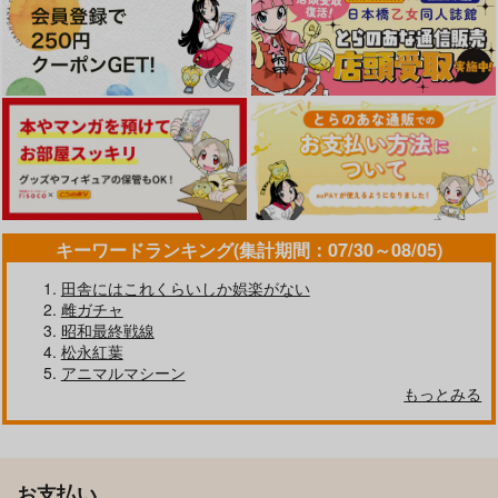
キーワードランキング(集計期間：07/30～08/05)
田舎にはこれくらいしか娯楽がない
雌ガチャ
昭和最終戦線
松永紅葉
アニマルマシーン
もっとみる
お支払い