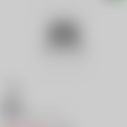
18禁
死闘零戦ＶＳアメリカ隼 １
0
レビュー数
0