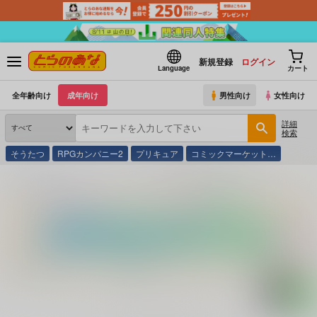
新規登録
ログイン
Language
カート
全年齢向け
成年向け
男性向け
女性向け
詳細
検索
そうたつ
RPGカンパニー2
プリキュア
コミックマーケット…
とらのあな通販
コミック・ラノベ・書籍
死闘零戦ＶＳアメリカ隼 １