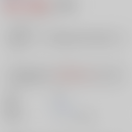
855円（税込）
AOCS
不可
7
通販ポイント：
pt獲得
？
╳
：在庫なし
店舗在庫
欲しいものリストに追加
入荷目安
10日
※ この商品は【配送方法】に
AOCS
は選択できません。
予めご了承の
上、ご注文ください。
出版社
双葉社
発売日
1900/01/01
種別/サイズ
ムック - その他/ 新書版