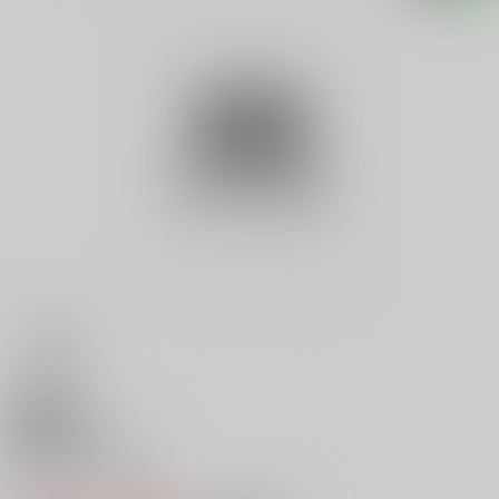
18禁
地獄の回転木馬
0
レビュー数
0