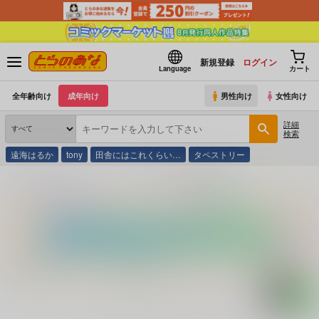
新規登録
ログイン
Language
カート
全年齢向け
成年向け
男性向け
女性向け
詳細
検索
遠海はるか
tony
田舎にはこれくらい…
タペストリー
とらのあな通販
コミック・ラノベ・書籍
地獄の回転木馬