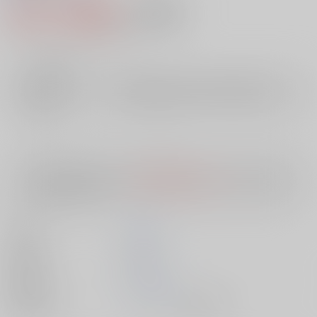
801円（税込）
AOCS
不可
7
通販ポイント：
pt獲得
？
╳
：在庫なし
店舗在庫
欲しいものリストに追加
入荷目安
10日
※ この商品は【配送方法】に
AOCS
は選択できません。
予めご了承の
上、ご注文ください。
著者
加野 厚
出版社
双葉社
発売日
1900/01/01
種別/サイズ
ムック - その他/ 新書版