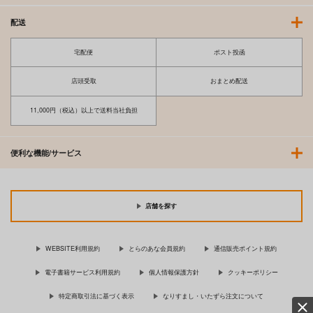
配送
宅配便
ポスト投函
店頭受取
おまとめ配送
11,000円（税込）以上で送料当社負担
便利な機能/サービス
店舗を探す
WEBSITE利用規約
とらのあな会員規約
通信販売ポイント規約
電子書籍サービス利用規約
個人情報保護方針
クッキーポリシー
特定商取引法に基づく表示
なりすまし・いたずら注文について