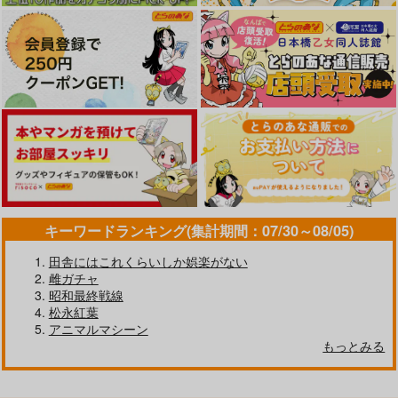
キーワードランキング(集計期間：07/30～08/05)
田舎にはこれくらいしか娯楽がない
雌ガチャ
昭和最終戦線
松永紅葉
アニマルマシーン
もっとみる