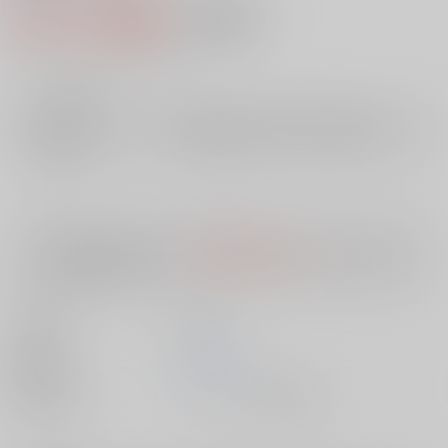
801円（税込）
AOCS
不可
7
通販ポイント：
pt獲得
？
╳
：在庫なし
店舗在庫
欲しいものリストに追加
入荷目安
10日
※ この商品は【配送方法】に
AOCS
は選択できません。
予めご了承の
上、ご注文ください。
出版社
双葉社
発売日
1900/01/01
種別/サイズ
ムック - その他/ 新書版