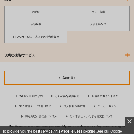
宅配便
ポスト投函
店頭受取
おまとめ配送
11,000円（税込）以上で送料当社負担
便利な機能/サービス
店舗を探す
WEBSITE利用規約
とらのあな会員規約
通信販売ポイント規約
電子書籍サービス利用規約
個人情報保護方針
クッキーポリシー
特定商取引法に基づく表示
なりすまし・いたずら注文について
For Overseas customer, now you can ship your purchases by using purchases agent
services “AOCS”! Click {more…} for more information …
more
To provide you the best service, this website uses cookies.See our Cookie