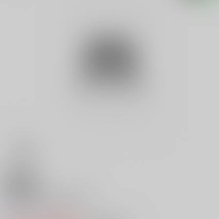
18禁
京都柚子の里殺人事件
0
レビュー数
0