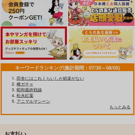
キーワードランキング(集計期間：07/30～08/05)
田舎にはこれくらいしか娯楽がない
雌ガチャ
昭和最終戦線
松永紅葉
アニマルマシーン
もっとみる
お支払い