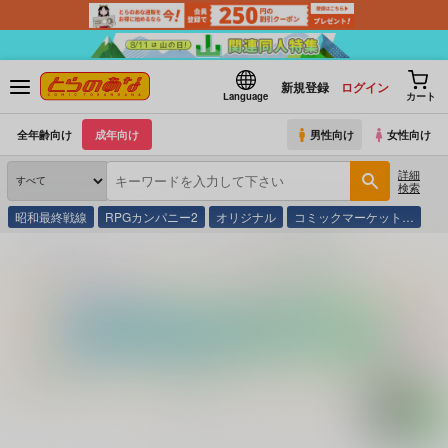
新規登録
ログイン
Language
カート
全年齢向け
成年向け
男性向け
女性向け
詳細
検索
昭和最終戦線
RPGカンパニー2
オリジナル
コミックマーケット…
とらのあな通販
コミック・ラノベ・書籍
京都柚子の里殺人事件