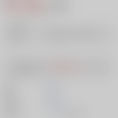
790円（税込）
AOCS
不可
7
通販ポイント：
pt獲得
？
╳
：在庫なし
店舗在庫
欲しいものリストに追加
入荷目安
10日
※ この商品は【配送方法】に
AOCS
は選択できません。
予めご了承の
上、ご注文ください。
著者
斎藤 栄
出版社
双葉社
発売日
1900/01/01
種別/サイズ
ムック - その他/ 新書版