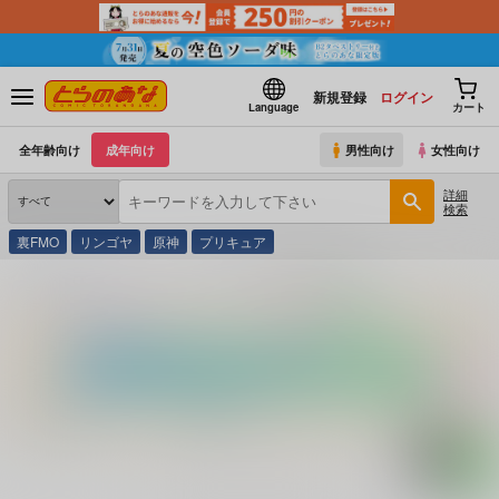
新規登録
ログイン
Language
カート
全年齢向け
成年向け
男性向け
女性向け
詳細
検索
裏FMO
リンゴヤ
原神
プリキュア
とらのあな通販
コミック・ラノベ・書籍
横浜神戸殺人旅行