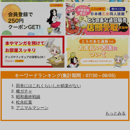
キーワードランキング(集計期間：07/30～08/05)
田舎にはこれくらいしか娯楽がない
雌ガチャ
昭和最終戦線
松永紅葉
アニマルマシーン
もっとみる