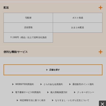
配送
宅配便
ポスト投函
店頭受取
おまとめ配送
11,000円（税込）以上で送料当社負担
便利な機能/サービス
店舗を探す
WEBSITE利用規約
とらのあな会員規約
通信販売ポイント規約
電子書籍サービス利用規約
個人情報保護方針
クッキーポリシー
特定商取引法に基づく表示
なりすまし・いたずら注文について