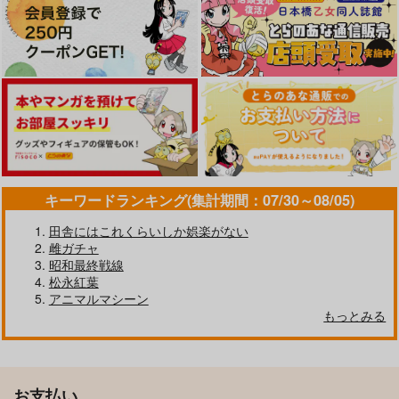
キーワードランキング(集計期間：07/30～08/05)
田舎にはこれくらいしか娯楽がない
雌ガチャ
昭和最終戦線
松永紅葉
アニマルマシーン
もっとみる
お支払い