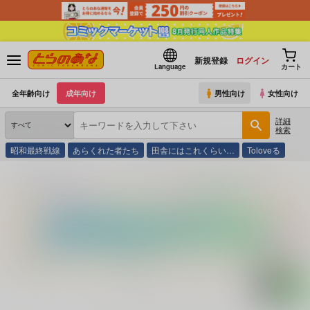
新規登録
ログイン
Language
カート
全年齢向け
成年向け
男性向け
女性向け
詳細
検索
昭和最終戦線
あらくれた者たち
田舎にはこれくらい…
Toloveる
とらのあな通販
コミック・ラノベ・書籍
ＭＰＥＧソフトカタログ４月号