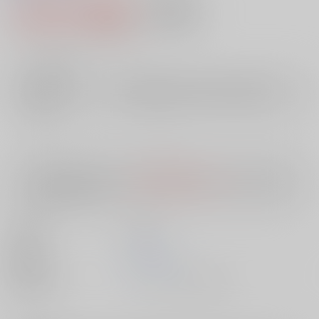
1,676円（税込）
AOCS
不可
15
通販ポイント：
pt獲得
？
╳
：在庫なし
店舗在庫
欲しいものリストに追加
入荷目安
10日
※ この商品は【配送方法】に
AOCS
は選択できません。
予めご了承の
上、ご注文ください。
出版社
晋遊舎
発売日
1900/01/01
種別/サイズ
ムック - その他/ その他