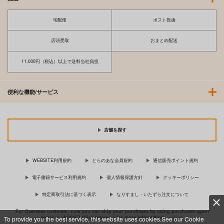
宅配便
ポスト投函
店頭受取
おまとめ配送
11,000円（税込）以上で送料当社負担
便利な機能/サービス
店舗を探す
WEBSITE利用規約
とらのあな会員規約
通信販売ポイント規約
電子書籍サービス利用規約
個人情報保護方針
クッキーポリシー
特定商取引法に基づく表示
なりすまし・いたずら注文について
For Overseas customer, now you can ship your purchases by using purchases agent
services “AOCS”! Click {more…} for more information …
more
To provide you the best service, this website uses cookies.See our Cookie