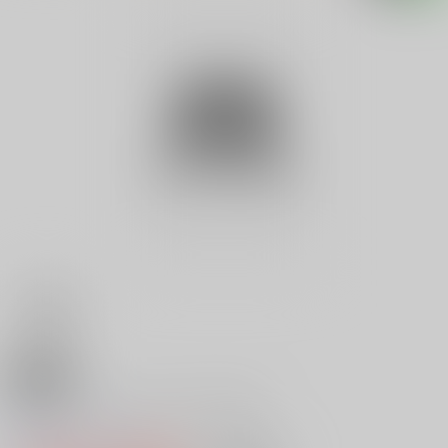
18禁
ＭＰＥＧソフトカタログ４月号
0
レビュー数
0