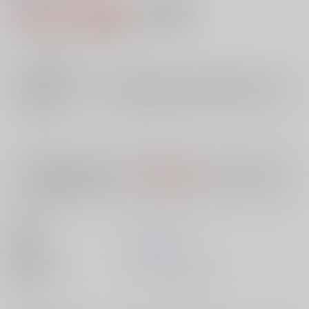
1,923円（税込）
AOCS
不可
17
通販ポイント：
pt獲得
？
╳
：在庫なし
店舗在庫
欲しいものリストに追加
入荷目安
10日
※ この商品は【配送方法】に
AOCS
は選択できません。
予めご了承の
上、ご注文ください。
出版社
メディアックス
発売日
1900/01/01
種別/サイズ
ムック - その他/ Ａ４