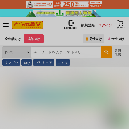
新規登録
ログイン
Language
カート
全年齢向け
成年向け
男性向け
女性向け
詳細
検索
リンゴヤ
tony
プリキュア
コミケ
とらのあな通販
コミック・ラノベ・書籍
美脚伝説