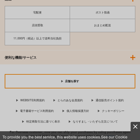
宅配便
ポスト投函
店頭受取
おまとめ配送
11,000円（税込）以上で送料当社負担
便利な機能/サービス
店舗を探す
WEBSITE利用規約
とらのあな会員規約
通信販売ポイント規約
電子書籍サービス利用規約
個人情報保護方針
クッキーポリシー
特定商取引法に基づく表示
なりすまし・いたずら注文について
For Overseas customer, now you can ship your purchases by using purchases agent
services “AOCS”! Click {more…} for more information …
more
To provide you the best service, this website uses cookies.See our Cookie