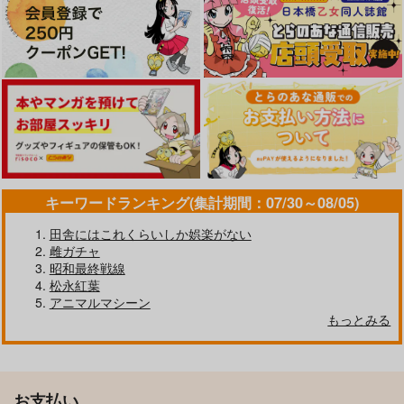
キーワードランキング(集計期間：07/30～08/05)
田舎にはこれくらいしか娯楽がない
雌ガチャ
昭和最終戦線
松永紅葉
アニマルマシーン
もっとみる
お支払い