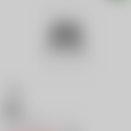
18禁
ナースきんばくＣｏｌｌｅｃｔｉ
0
レビュー数
0