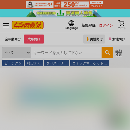
新規登録
ログイン
Language
カート
全年齢向け
成年向け
男性向け
女性向け
詳細
検索
ビーチクン
雌ガチャ
タペストリー
コミックマーケット…
とらのあな通販
コミック・ラノベ・書籍
ナースきんばくＣｏｌｌｅｃｔｉ