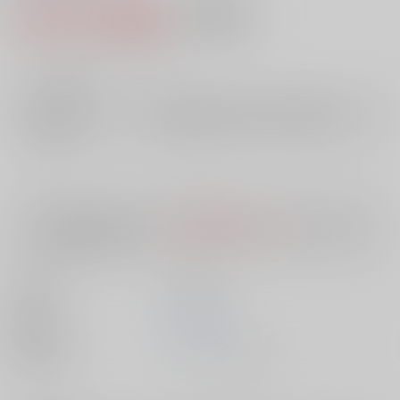
2,136円（税込）
AOCS
不可
19
通販ポイント：
pt獲得
？
╳
：在庫なし
店舗在庫
欲しいものリストに追加
入荷目安
10日
※ この商品は【配送方法】に
AOCS
は選択できません。
予めご了承の
上、ご注文ください。
出版社
大洋図書
発売日
1900/01/01
種別/サイズ
ムック - その他/ Ａ５