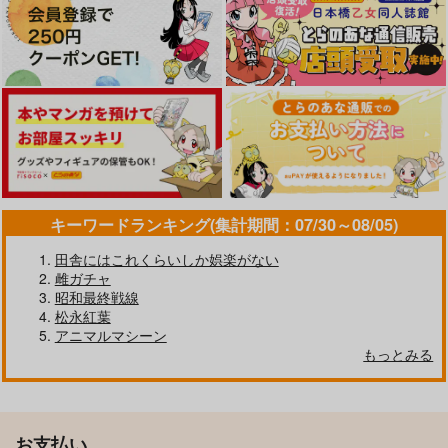
キーワードランキング(集計期間：07/30～08/05)
田舎にはこれくらいしか娯楽がない
雌ガチャ
昭和最終戦線
松永紅葉
アニマルマシーン
もっとみる
お支払い