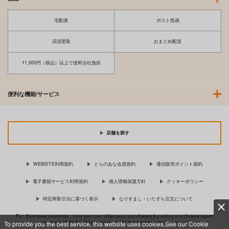
宅配便
ポスト投函
店頭受取
おまとめ配送
11,000円（税込）以上で送料当社負担
便利な機能/サービス
店舗を探す
WEBSITE利用規約
とらのあな会員規約
通信販売ポイント規約
電子書籍サービス利用規約
個人情報保護方針
クッキーポリシー
特定商取引法に基づく表示
なりすまし・いたずら注文について
For Overseas customer, now you can ship your purchases by using purchases agent
services “AOCS”! Click {more…} for more information …
more
To provide you the best service, this website uses cookies.See our Cookie