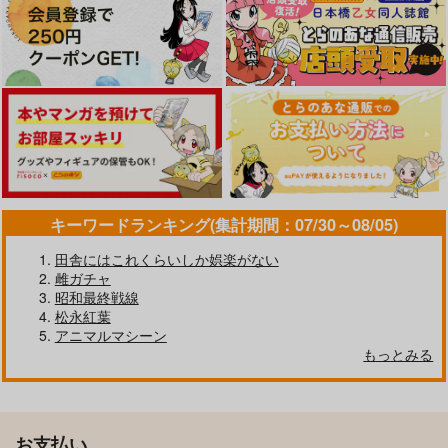
キーワードランキング(集計期間：07/30～08/05)
田舎にはこれくらいしか娯楽がない
雌ガチャ
昭和最終戦線
松永紅葉
アニマルマシーン
もっとみる
お支払い