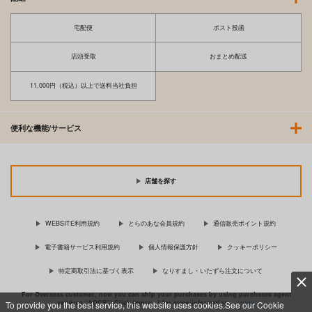
宅配便
ポスト投函
店頭受取
おまとめ配送
11,000円（税込）以上で送料当社負担
便利な機能/サービス
店舗を探す
WEBSITE利用規約
とらのあな会員規約
通信販売ポイント規約
電子書籍サービス利用規約
個人情報保護方針
クッキーポリシー
特定商取引法に基づく表示
なりすまし・いたずら注文について
For Overseas customer, now you can ship your purchases by using purchases agent
services “AOCS”! Click {more…} for more information …
more
To provide you the best service, this website uses cookies.See our Cookie