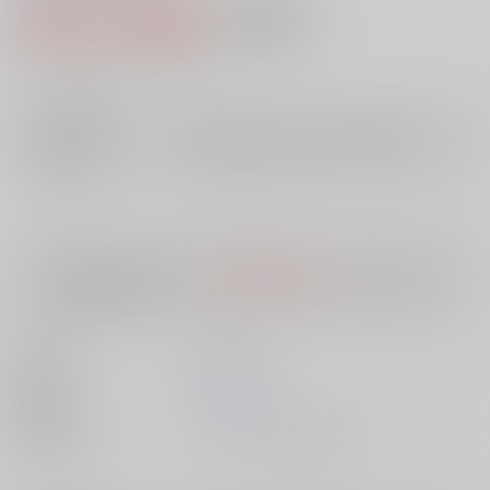
2,096円（税込）
AOCS
不可
19
通販ポイント：
pt獲得
？
╳
：在庫なし
店舗在庫
欲しいものリストに追加
入荷目安
10日
※ この商品は【配送方法】に
AOCS
は選択できません。
予めご了承の
上、ご注文ください。
出版社
三和出版
発売日
1900/01/01
種別/サイズ
ムック - その他/ その他