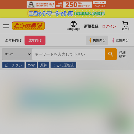
新規登録
ログイン
Language
カート
全年齢向け
成年向け
男性向け
女性向け
詳細
検索
ビーチクン
tony
原神
うるし原智志
とらのあな通販
コミック・ラノベ・書籍
レスボス倶楽部スペシャル ２