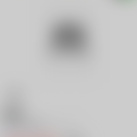
18禁
レスボス倶楽部スペシャル ２
0
レビュー数
0