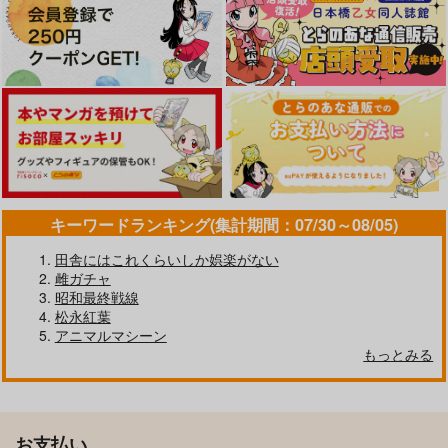
キーワードランキング(集計期間：07/30～08/05)
田舎にはこれくらいしか娯楽がない
雌ガチャ
昭和最終戦線
松永紅葉
アニマルマシーン
もっとみる
お支払い