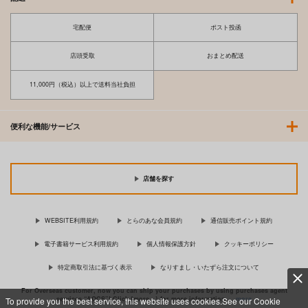
宅配便
ポスト投函
店頭受取
おまとめ配送
11,000円（税込）以上で送料当社負担
便利な機能/サービス
店舗を探す
WEBSITE利用規約
とらのあな会員規約
通信販売ポイント規約
電子書籍サービス利用規約
個人情報保護方針
クッキーポリシー
特定商取引法に基づく表示
なりすまし・いたずら注文について
For Overseas customer, now you can ship your purchases by using purchases agent
services “AOCS”! Click {more…} for more information …
more
To provide you the best service, this website uses cookies.See our Cookie