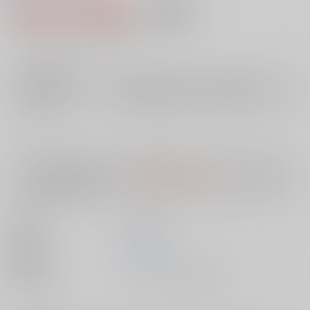
2,409円（税込）
AOCS
不可
21
通販ポイント：
pt獲得
？
╳
：在庫なし
店舗在庫
欲しいものリストに追加
入荷目安
10日
※ この商品は【配送方法】に
AOCS
は選択できません。
予めご了承の
上、ご注文ください。
出版社
三和出版
発売日
1900/01/01
種別/サイズ
ムック - その他/ その他