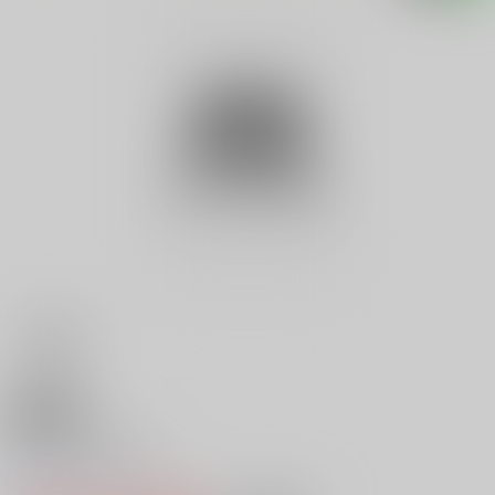
18禁
クイーン帝国 ２
0
レビュー数
0