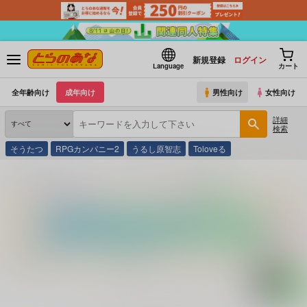
新規登録
ログイン
Language
カート
全年齢向け
成年向け
男性向け
女性向け
詳細
検索
そうたつ
RPGカンパニー2
うるし原智志
Toloveる
とらのあな通販
コミック・ラノベ・書籍
クイーン帝国 ２