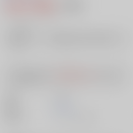
2,409円（税込）
AOCS
不可
21
通販ポイント：
pt獲得
？
╳
：在庫なし
店舗在庫
欲しいものリストに追加
入荷目安
10日
※ この商品は【配送方法】に
AOCS
は選択できません。
予めご了承の
上、ご注文ください。
出版社
三和出版
発売日
1900/01/01
種別/サイズ
ムック - その他/ その他