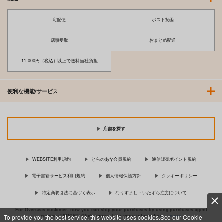
宅配便
ポスト投函
店頭受取
おまとめ配送
11,000円（税込）以上で送料当社負担
便利な機能/サービス
店舗を探す
WEBSITE利用規約
とらのあな会員規約
通信販売ポイント規約
電子書籍サービス利用規約
個人情報保護方針
クッキーポリシー
特定商取引法に基づく表示
なりすまし・いたずら注文について
For Overseas customer, now you can ship your purchases by using purchases agent
services “AOCS”! Click {more…} for more information …
more
To provide you the best service, this website uses cookies.See our Cookie