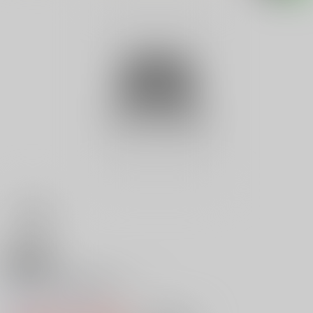
18禁
スレイブ通信写真集 １７
0
レビュー数
0