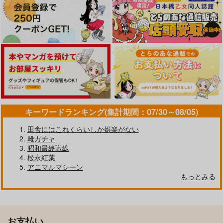
キーワードランキング(集計期間：07/30～08/05)
田舎にはこれくらいしか娯楽がない
雌ガチャ
昭和最終戦線
松永紅葉
アニマルマシーン
もっとみる
お支払い