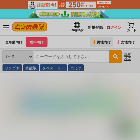
新規登録
ログイン
Language
カート
全年齢向け
成年向け
男性向け
女性向け
詳細
検索
リンゴヤ
水龍敬
タペストリー
コミケ
とらのあな通販
コミック・ラノベ・書籍
スレイブ通信写真集 １７