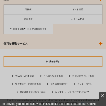
宅配便
ポスト投函
店頭受取
おまとめ配送
11,000円（税込）以上で送料当社負担
便利な機能/サービス
店舗を探す
WEBSITE利用規約
とらのあな会員規約
通信販売ポイント規約
電子書籍サービス利用規約
個人情報保護方針
クッキーポリシー
特定商取引法に基づく表示
なりすまし・いたずら注文について
For Overseas customer, now you can ship your purchases by using purchases agent
services “AOCS”! Click {more…} for more information …
more
To provide you the best service, this website uses cookies.See our Cookie