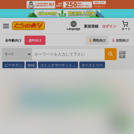
新規登録
ログイン
Language
カート
全年齢向け
成年向け
男性向け
女性向け
詳細
検索
ビーチクン
tony
コミックマーケット…
タペストリー
とらのあな通販
コミック・ラノベ・書籍
Ｖ ピノキオ・にんぎょ姫 せか