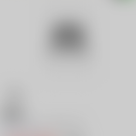
18禁
Ｖ ピノキオ・にんぎょ姫 せか
0
レビュー数
0