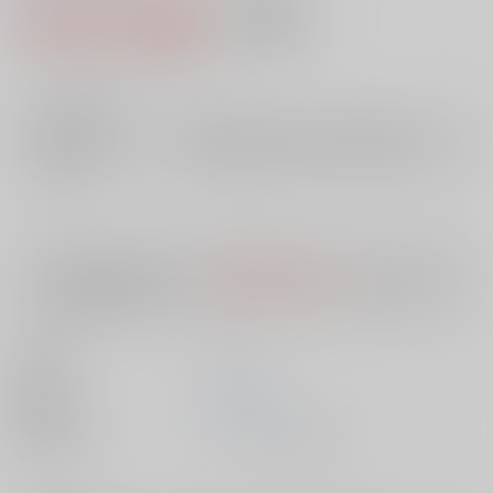
1,603円（税込）
AOCS
不可
14
通販ポイント：
pt獲得
？
╳
：在庫なし
店舗在庫
欲しいものリストに追加
入荷目安
10日
※ この商品は【配送方法】に
AOCS
は選択できません。
予めご了承の
上、ご注文ください。
出版社
ｺｱﾗﾌﾞｯ
発売日
1900/01/01
種別/サイズ
ムック - その他/ Ｂ６