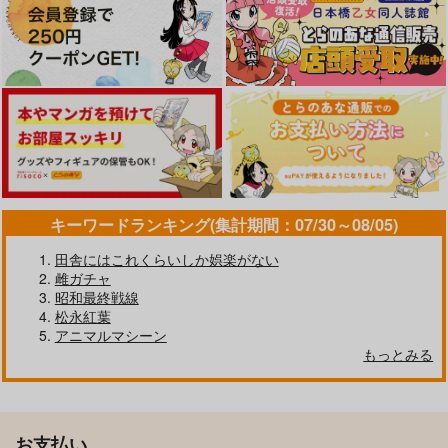
キーワードランキング(集計期間：07/30～08/05)
田舎にはこれくらいしか娯楽がない
雌ガチャ
昭和最終戦線
松永紅葉
アニマルマシーン
もっとみる
お支払い