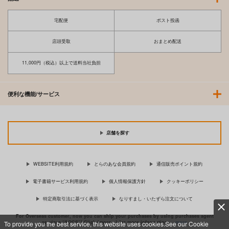
宅配便
ポスト投函
店頭受取
おまとめ配送
11,000円（税込）以上で送料当社負担
便利な機能/サービス
店舗を探す
WEBSITE利用規約
とらのあな会員規約
通信販売ポイント規約
電子書籍サービス利用規約
個人情報保護方針
クッキーポリシー
特定商取引法に基づく表示
なりすまし・いたずら注文について
For Overseas customer, now you can ship your purchases by using purchases agent
services “AOCS”! Click {more…} for more information …
more
To provide you the best service, this website uses cookies.See our Cookie