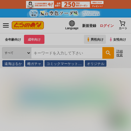
新規登録
ログイン
Language
カート
全年齢向け
成年向け
男性向け
女性向け
詳細
検索
遠海はるか
雌ガチャ
コミックマーケット…
オリジナル
とらのあな通販
コミック・ラノベ・書籍
Ｖ アラジンとまほうのランプ・