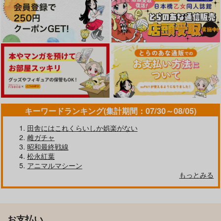
キーワードランキング(集計期間：07/30～08/05)
田舎にはこれくらいしか娯楽がない
雌ガチャ
昭和最終戦線
松永紅葉
アニマルマシーン
もっとみる
お支払い