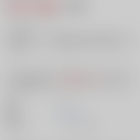
1,603円（税込）
AOCS
不可
14
通販ポイント：
pt獲得
？
╳
：在庫なし
店舗在庫
欲しいものリストに追加
入荷目安
10日
※ この商品は【配送方法】に
AOCS
は選択できません。
予めご了承の
上、ご注文ください。
出版社
ｺｱﾗﾌﾞｯ
発売日
1900/01/01
種別/サイズ
ムック - その他/ Ｂ６