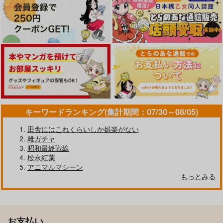
キーワードランキング(集計期間：07/30～08/05)
田舎にはこれくらいしか娯楽がない
雌ガチャ
昭和最終戦線
松永紅葉
アニマルマシーン
もっとみる
お支払い