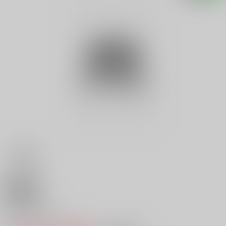
18禁
おんな狩り
0
レビュー数
0