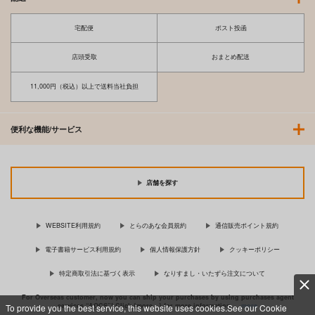
宅配便
ポスト投函
店頭受取
おまとめ配送
11,000円（税込）以上で送料当社負担
便利な機能/サービス
店舗を探す
WEBSITE利用規約
とらのあな会員規約
通信販売ポイント規約
電子書籍サービス利用規約
個人情報保護方針
クッキーポリシー
特定商取引法に基づく表示
なりすまし・いたずら注文について
For Overseas customer, now you can ship your purchases by using purchases agent
services “AOCS”! Click {more…} for more information …
more
To provide you the best service, this website uses cookies.See our Cookie