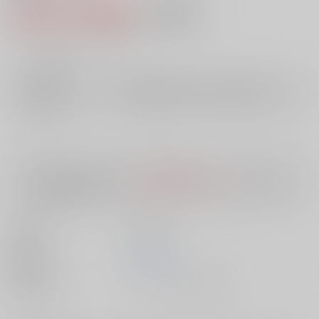
2,096円（税込）
AOCS
不可
19
通販ポイント：
pt獲得
？
╳
：在庫なし
店舗在庫
欲しいものリストに追加
入荷目安
10日
※ この商品は【配送方法】に
AOCS
は選択できません。
予めご了承の
上、ご注文ください。
出版社
大洋図書
発売日
1900/01/01
種別/サイズ
ムック - その他/ その他