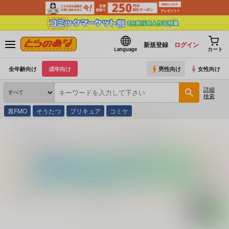
新規登録
ログイン
Language
カート
全年齢向け
成年向け
男性向け
女性向け
詳細
検索
裏FMO
そうたつ
プリキュア
コミケ
とらのあな通販
コミック・ラノベ・書籍
おんな狩り