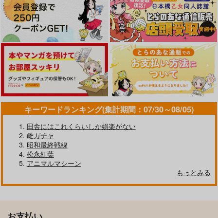
キーワードランキング(集計期間：07/30～08/05)
田舎にはこれくらいしか娯楽がない
雌ガチャ
昭和最終戦線
松永紅葉
アニマルマシーン
もっとみる
お支払い