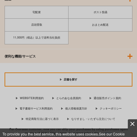
宅配便
ポスト投函
店頭受取
おまとめ配送
11,000円（税込）以上で送料当社負担
便利な機能/サービス
店舗を探す
WEBSITE利用規約
とらのあな会員規約
通信販売ポイント規約
電子書籍サービス利用規約
個人情報保護方針
クッキーポリシー
特定商取引法に基づく表示
なりすまし・いたずら注文について
For Overseas customer, now you can ship your purchases by using purchases agent
services “AOCS”! Click {more…} for more information …
more
To provide you the best service, this website uses cookies.See our Cookie