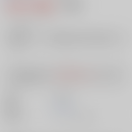
1,026円（税込）
AOCS
不可
9
通販ポイント：
pt獲得
？
╳
：在庫なし
店舗在庫
欲しいものリストに追加
入荷目安
10日
※ この商品は【配送方法】に
AOCS
は選択できません。
予めご了承の
上、ご注文ください。
出版社
笠倉出版社
発売日
1900/01/01
種別/サイズ
ムック - その他/ その他