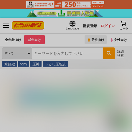
新規登録
ログイン
Language
カート
全年齢向け
成年向け
男性向け
女性向け
詳細
検索
水龍敬
tony
原神
うるし原智志
とらのあな通販
コミック・ラノベ・書籍
インディーズビデオ通販情報 ５