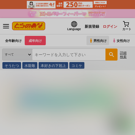
新規登録
ログイン
Language
カート
全年齢向け
成年向け
男性向け
女性向け
詳細
検索
そうたつ
水龍敬
本好きの下剋上
コミケ
とらのあな通販
コミック・ラノベ・書籍
アニパロ美姫 ３