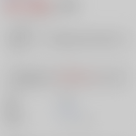
919円（税込）
AOCS
不可
8
通販ポイント：
pt獲得
？
╳
：在庫なし
店舗在庫
欲しいものリストに追加
入荷目安
10日
※ この商品は【配送方法】に
AOCS
は選択できません。
予めご了承の
上、ご注文ください。
出版社
久保書店
発売日
1900/01/01
種別/サイズ
ムック - その他/ Ａ５