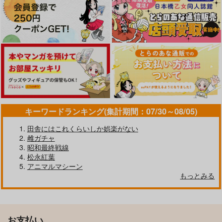
キーワードランキング(集計期間：07/30～08/05)
田舎にはこれくらいしか娯楽がない
雌ガチャ
昭和最終戦線
松永紅葉
アニマルマシーン
もっとみる
お支払い