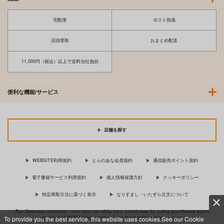
宅配便
ポスト投函
店頭受取
おまとめ配送
11,000円（税込）以上で送料当社負担
便利な機能/サービス
店舗を探す
WEBSITE利用規約
とらのあな会員規約
通信販売ポイント規約
電子書籍サービス利用規約
個人情報保護方針
クッキーポリシー
特定商取引法に基づく表示
なりすまし・いたずら注文について
For Overseas customer, now you can ship your purchases by using purchases agent
services “AOCS”! Click {more…} for more information …
more
To provide you the best service, this website uses cookies.See our Cookie