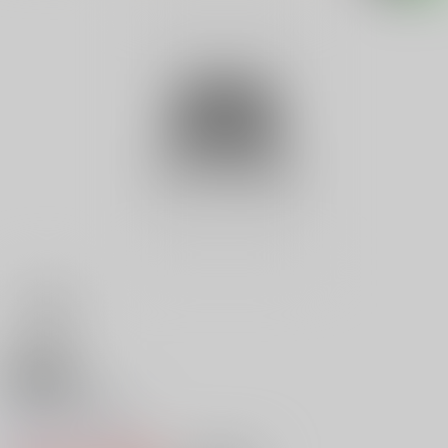
18禁
アニパロ美姫 ３
0
レビュー数
0