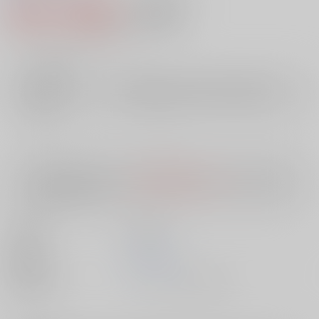
880円（税込）
AOCS
不可
8
通販ポイント：
pt獲得
？
╳
：在庫なし
店舗在庫
欲しいものリストに追加
入荷目安
10日
※ この商品は【配送方法】に
AOCS
は選択できません。
予めご了承の
上、ご注文ください。
出版社
英知出版
発売日
1900/01/01
種別/サイズ
ムック - その他/ その他