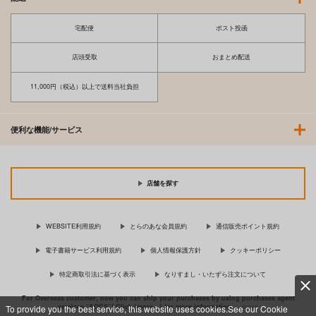
宅配便
ポスト投函
店頭受取
おまとめ配送
11,000円（税込）以上で送料当社負担
便利な機能/サービス
店舗を探す
WEBSITE利用規約
とらのあな会員規約
通信販売ポイント規約
電子書籍サービス利用規約
個人情報保護方針
クッキーポリシー
特定商取引法に基づく表示
なりすまし・いたずら注文について
For Overseas customer, now you can ship your purchases by using purchases agent
services “AOCS”! Click {more…} for more information …
more
To provide you the best service, this website uses cookies.See our Cookie