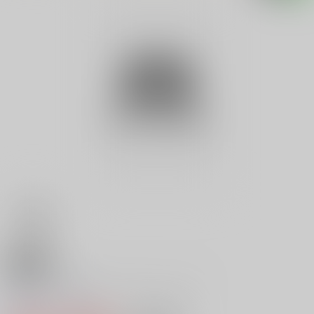
18禁
ＴＨＥ ＢＯＤＹ ＶＯＬ．１８
0
レビュー数
0