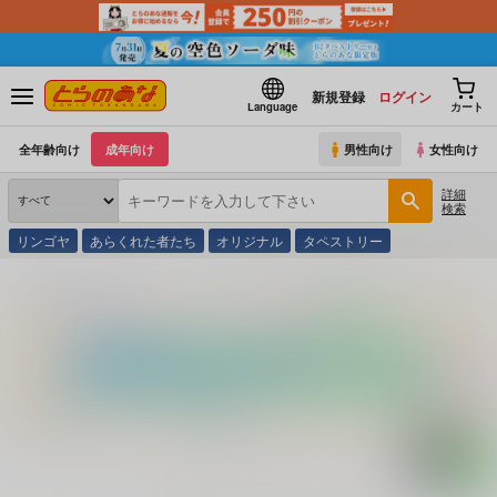
新規登録
ログイン
Language
カート
全年齢向け
成年向け
男性向け
女性向け
詳細
検索
リンゴヤ
あらくれた者たち
オリジナル
タペストリー
とらのあな通販
コミック・ラノベ・書籍
ＴＨＥ ＢＯＤＹ ＶＯＬ．１８