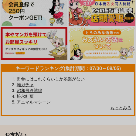
キーワードランキング(集計期間：07/30～08/05)
田舎にはこれくらいしか娯楽がない
雌ガチャ
昭和最終戦線
松永紅葉
アニマルマシーン
もっとみる
お支払い