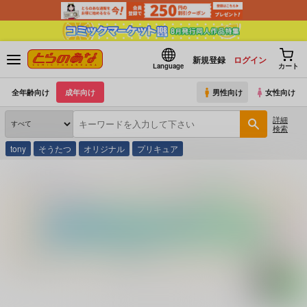
新規登録
ログイン
Language
カート
全年齢向け
成年向け
男性向け
女性向け
詳細
検索
tony
そうたつ
オリジナル
プリキュア
とらのあな通販
コミック・ラノベ・書籍
お絵かきキングＳＰＥＣＩＡＬ