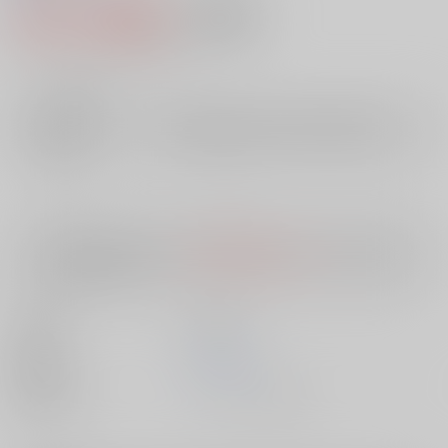
419円（税込）
AOCS
不可
3
通販ポイント：
pt獲得
？
╳
：在庫なし
店舗在庫
欲しいものリストに追加
入荷目安
10日
※ この商品は【配送方法】に
AOCS
は選択できません。
予めご了承の
上、ご注文ください。
出版社
英知出版
発売日
1900/01/01
種別/サイズ
ムック - その他/ Ｂ５