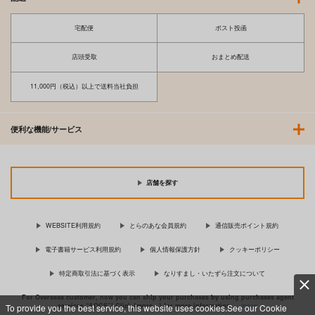
宅配便
ポスト投函
店頭受取
おまとめ配送
11,000円（税込）以上で送料当社負担
便利な機能/サービス
店舗を探す
WEBSITE利用規約
とらのあな会員規約
通信販売ポイント規約
電子書籍サービス利用規約
個人情報保護方針
クッキーポリシー
特定商取引法に基づく表示
なりすまし・いたずら注文について
For Overseas customer, now you can ship your purchases by using purchases agent
services “AOCS”! Click {more…} for more information …
more
To provide you the best service, this website uses cookies.See our Cookie