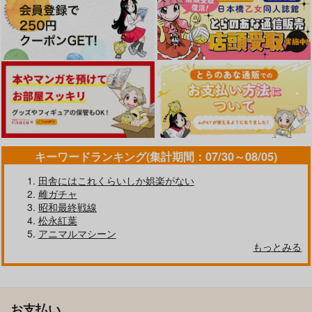
キーワードランキング(集計期間：07/30～08/05)
田舎にはこれくらいしか娯楽がない
雌ガチャ
昭和最終戦線
松永紅葉
アニマルマシーン
もっとみる
お支払い