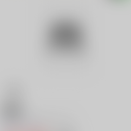
18禁
お絵かきキングＳＰＥＣＩＡＬ
0
レビュー数
0