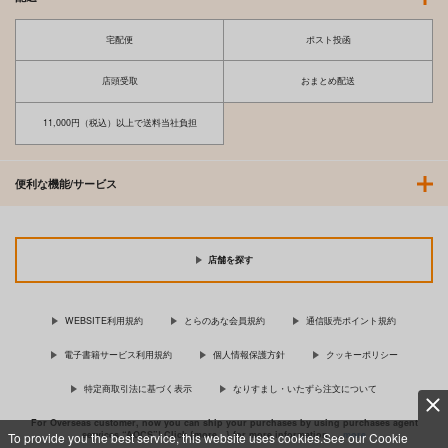
宅配便
ポスト投函
店頭受取
おまとめ配送
11,000円（税込）以上で送料当社負担
便利な機能/サービス
店舗を探す
WEBSITE利用規約
とらのあな会員規約
通信販売ポイント規約
電子書籍サービス利用規約
個人情報保護方針
クッキーポリシー
特定商取引法に基づく表示
なりすまし・いたずら注文について
For Overseas customer, now you can ship your purchases by using purchases agent
services “AOCS”! Click {more…} for more information …
more
To provide you the best service, this website uses cookies.See our Cookie