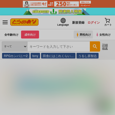
新規登録
ログイン
Language
カート
全年齢向け
成年向け
男性向け
女性向け
詳細
検索
RPGカンパニー2
tony
田舎にはこれくらい…
うるし原智志
とらのあな通販
コミック・ラノベ・書籍
世界のランジェリー ’９８年度