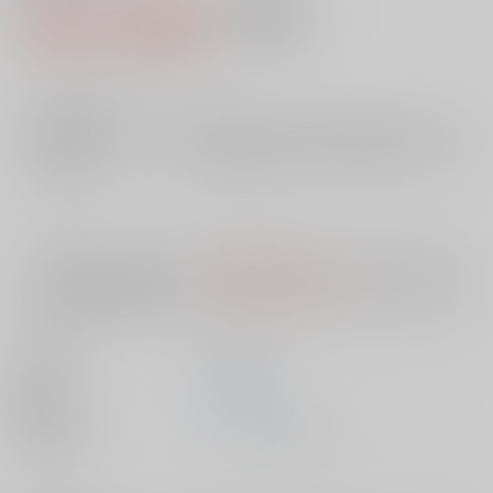
1,980円（税込）
AOCS
不可
18
通販ポイント：
pt獲得
？
╳
：在庫なし
店舗在庫
欲しいものリストに追加
入荷目安
10日
※ この商品は【配送方法】に
AOCS
は選択できません。
予めご了承の
上、ご注文ください。
出版社
英知出版
発売日
1900/01/01
種別/サイズ
ムック - その他/ Ａ４