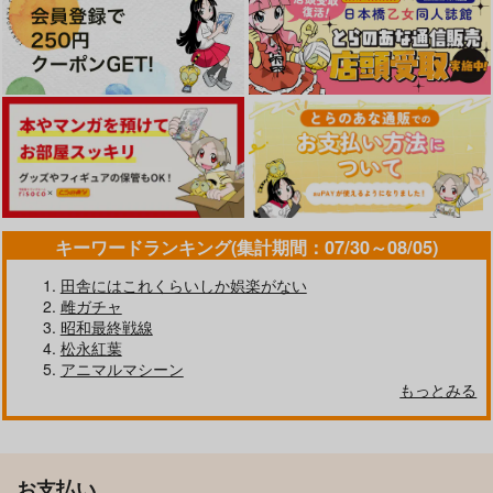
キーワードランキング(集計期間：07/30～08/05)
田舎にはこれくらいしか娯楽がない
雌ガチャ
昭和最終戦線
松永紅葉
アニマルマシーン
もっとみる
お支払い