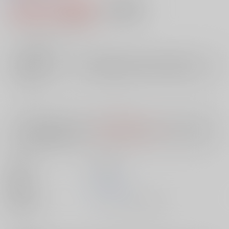
1,046円（税込）
AOCS
不可
9
通販ポイント：
pt獲得
？
╳
：在庫なし
店舗在庫
欲しいものリストに追加
入荷目安
10日
※ この商品は【配送方法】に
AOCS
は選択できません。
予めご了承の
上、ご注文ください。
出版社
英知出版
発売日
1900/01/01
種別/サイズ
ムック - その他/ その他