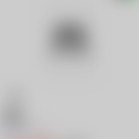
18禁
ＲＯＭプレイ ２
0
レビュー数
0