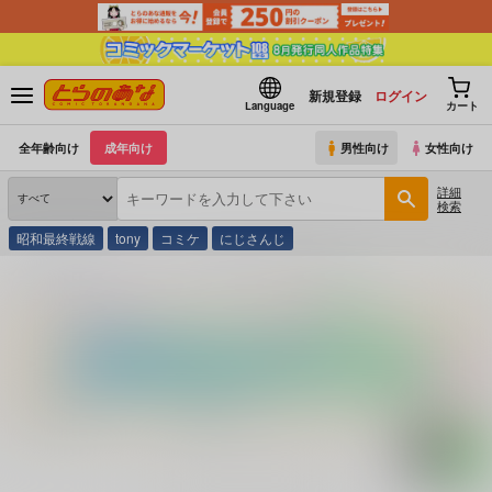
新規登録
ログイン
Language
カート
全年齢向け
成年向け
男性向け
女性向け
詳細
検索
昭和最終戦線
tony
コミケ
にじさんじ
とらのあな通販
コミック・ラノベ・書籍
ＲＯＭプレイ ２