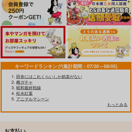
キーワードランキング(集計期間：07/30～08/05)
田舎にはこれくらいしか娯楽がない
雌ガチャ
昭和最終戦線
松永紅葉
アニマルマシーン
もっとみる
お支払い