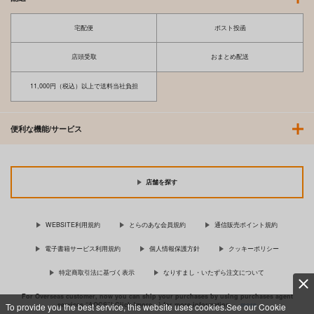
宅配便
ポスト投函
店頭受取
おまとめ配送
11,000円（税込）以上で送料当社負担
便利な機能/サービス
店舗を探す
WEBSITE利用規約
とらのあな会員規約
通信販売ポイント規約
電子書籍サービス利用規約
個人情報保護方針
クッキーポリシー
特定商取引法に基づく表示
なりすまし・いたずら注文について
For Overseas customer, now you can ship your purchases by using purchases agent
services “AOCS”! Click {more…} for more information …
more
To provide you the best service, this website uses cookies.See our Cookie