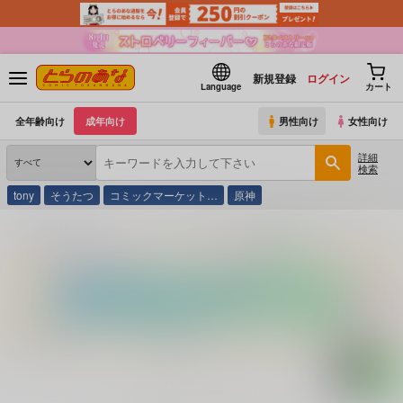
新規登録
ログイン
Language
カート
全年齢向け
成年向け
男性向け
女性向け
詳細
検索
tony
そうたつ
コミックマーケット…
原神
とらのあな通販
コミック・ラノベ・書籍
５分おつまみ３７０メニュー 完