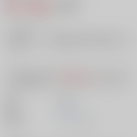
524円（税込）
AOCS
不可
4
通販ポイント：
pt獲得
？
╳
：在庫なし
店舗在庫
欲しいものリストに追加
入荷目安
10日
※ この商品は【配送方法】に
AOCS
は選択できません。
予めご了承の
上、ご注文ください。
出版社
英知出版
発売日
1900/01/01
種別/サイズ
ムック - その他/ Ｂ５