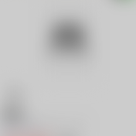
18禁
５分おつまみ３７０メニュー 完
0
レビュー数
0