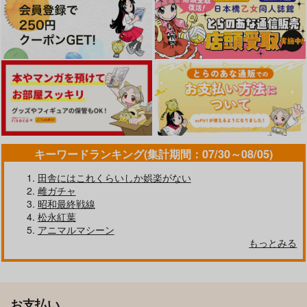
キーワードランキング(集計期間：07/30～08/05)
田舎にはこれくらいしか娯楽がない
雌ガチャ
昭和最終戦線
松永紅葉
アニマルマシーン
もっとみる
お支払い