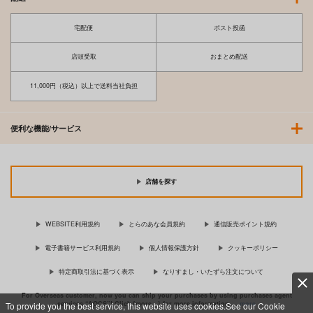
宅配便
ポスト投函
店頭受取
おまとめ配送
11,000円（税込）以上で送料当社負担
便利な機能/サービス
店舗を探す
WEBSITE利用規約
とらのあな会員規約
通信販売ポイント規約
電子書籍サービス利用規約
個人情報保護方針
クッキーポリシー
特定商取引法に基づく表示
なりすまし・いたずら注文について
For Overseas customer, now you can ship your purchases by using purchases agent
services “AOCS”! Click {more…} for more information …
more
To provide you the best service, this website uses cookies.See our Cookie