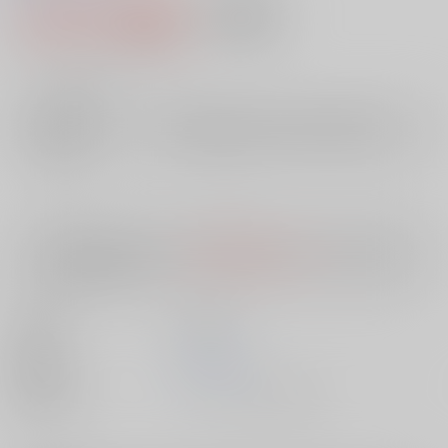
1,014円（税込）
AOCS
不可
9
通販ポイント：
pt獲得
？
╳
：在庫なし
店舗在庫
欲しいものリストに追加
入荷目安
10日
※ この商品は【配送方法】に
AOCS
は選択できません。
予めご了承の
上、ご注文ください。
出版社
英知出版
発売日
1900/01/01
種別/サイズ
ムック - その他/ その他