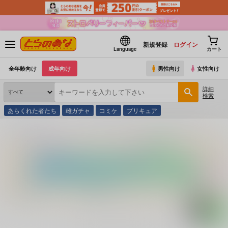
新規登録
ログイン
Language
カート
全年齢向け
成年向け
男性向け
女性向け
詳細
検索
あらくれた者たち
雌ガチャ
コミケ
プリキュア
とらのあな通販
コミック・ラノベ・書籍
ＰＨＯＴＯ ＳＨＯＴ Ｓｐｅｃ