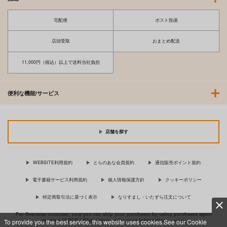
宅配便
ポスト投函
店頭受取
おまとめ配送
11,000円（税込）以上で送料当社負担
便利な機能/サービス
店舗を探す
WEBSITE利用規約
とらのあな会員規約
通信販売ポイント規約
電子書籍サービス利用規約
個人情報保護方針
クッキーポリシー
特定商取引法に基づく表示
なりすまし・いたずら注文について
For Overseas customer, now you can ship your purchases by using purchases agent
services “AOCS”! Click {more…} for more information …
more
To provide you the best service, this website uses cookies.See our Cookie