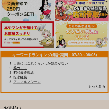
キーワードランキング(集計期間：07/30～08/05)
田舎にはこれくらいしか娯楽がない
雌ガチャ
昭和最終戦線
松永紅葉
アニマルマシーン
もっとみる
お支払い