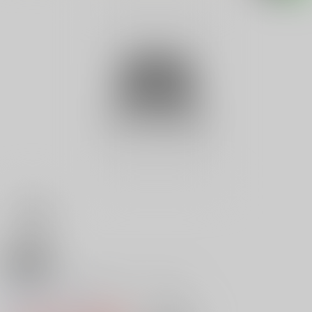
18禁
ＰＨＯＴＯ ＳＨＯＴ Ｓｐｅｃ
0
レビュー数
0