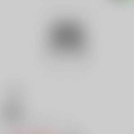
18禁
ＰＨＯＴＯ ＳＨＯＴ ｖｏｌ．
0
レビュー数
0