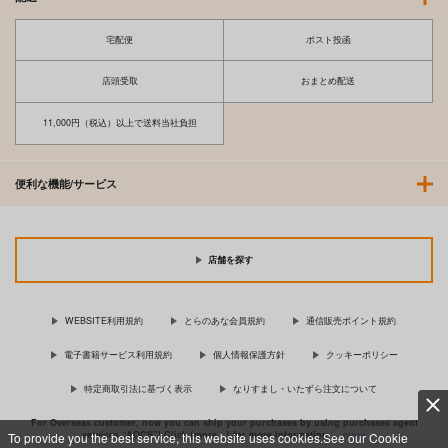
宅配便
ポスト投函
店頭受取
おまとめ配送
11,000円（税込）以上で送料当社負担
便利な機能/サービス
店舗を探す
WEBSITE利用規約
とらのあな会員規約
通信販売ポイント規約
電子書籍サービス利用規約
個人情報保護方針
クッキーポリシー
特定商取引法に基づく表示
なりすまし・いたずら注文について
For Overseas customer, now you can ship your purchases by using purchases agent
services “AOCS”! Click {more…} for more information …
more
To provide you the best service, this website uses cookies.See our Cookie