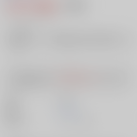
1,014円（税込）
AOCS
不可
9
通販ポイント：
pt獲得
？
╳
：在庫なし
店舗在庫
欲しいものリストに追加
入荷目安
10日
※ この商品は【配送方法】に
AOCS
は選択できません。
予めご了承の
上、ご注文ください。
出版社
英知出版
発売日
1900/01/01
種別/サイズ
ムック - その他/ Ａ４