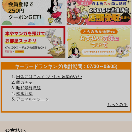
キーワードランキング(集計期間：07/30～08/05)
田舎にはこれくらいしか娯楽がない
雌ガチャ
昭和最終戦線
松永紅葉
アニマルマシーン
もっとみる
お支払い