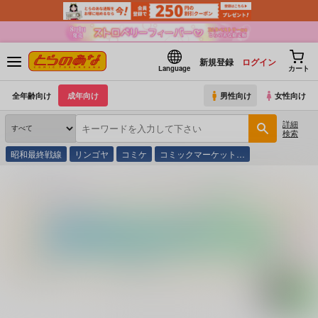
新規登録
ログイン
Language
カート
全年齢向け
成年向け
男性向け
女性向け
詳細
検索
昭和最終戦線
リンゴヤ
コミケ
コミックマーケット…
とらのあな通販
コミック・ラノベ・書籍
ＰＨＯＴＯ ＳＨＯＴ ｖｏｌ．