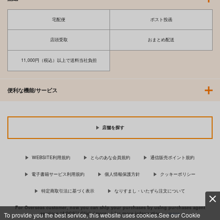
宅配便
ポスト投函
店頭受取
おまとめ配送
11,000円（税込）以上で送料当社負担
便利な機能/サービス
店舗を探す
WEBSITE利用規約
とらのあな会員規約
通信販売ポイント規約
電子書籍サービス利用規約
個人情報保護方針
クッキーポリシー
特定商取引法に基づく表示
なりすまし・いたずら注文について
For Overseas customer, now you can ship your purchases by using purchases agent
services “AOCS”! Click {more…} for more information …
more
To provide you the best service, this website uses cookies.See our Cookie