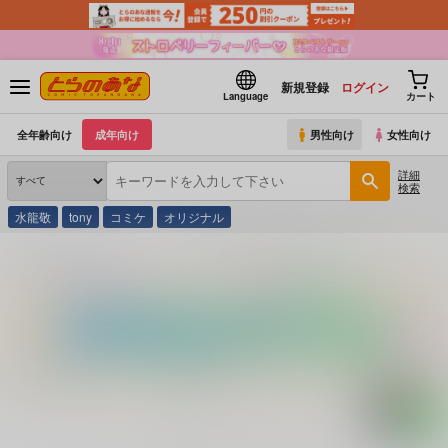
新規登録
ログイン
Language
カート
全年齢向け
成年向け
男性向け
女性向け
詳細
検索
水龍敬
tony
コミケ
オリジナル
とらのあな通販
コミック・ラノベ・書籍
休暇村パーフェクト・ガイド ’