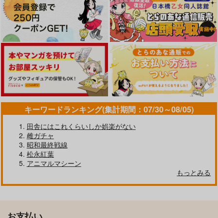
キーワードランキング(集計期間：07/30～08/05)
田舎にはこれくらいしか娯楽がない
雌ガチャ
昭和最終戦線
松永紅葉
アニマルマシーン
もっとみる
お支払い