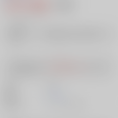
1,047円（税込）
AOCS
不可
9
通販ポイント：
pt獲得
？
╳
：在庫なし
店舗在庫
欲しいものリストに追加
入荷目安
10日
※ この商品は【配送方法】に
AOCS
は選択できません。
予めご了承の
上、ご注文ください。
出版社
双葉社
発売日
1900/01/01
種別/サイズ
ムック - その他/ その他