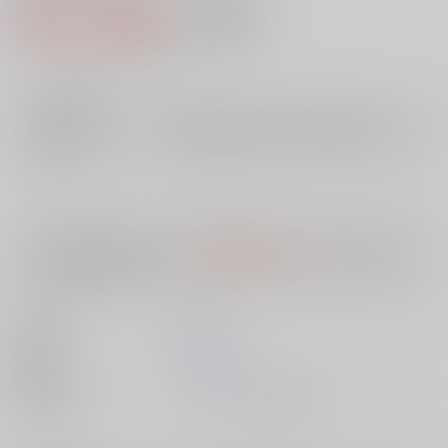
398円（税込）
AOCS
不可
3
通販ポイント：
pt獲得
？
╳
：在庫なし
店舗在庫
欲しいものリストに追加
入荷目安
10日
※ この商品は【配送方法】に
AOCS
は選択できません。
予めご了承の
上、ご注文ください。
出版社
双葉社
発売日
1900/01/01
種別/サイズ
ムック - その他/ その他