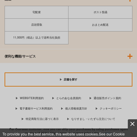
宅配便
ポスト投函
店頭受取
おまとめ配送
11,000円（税込）以上で送料当社負担
便利な機能/サービス
店舗を探す
WEBSITE利用規約
とらのあな会員規約
通信販売ポイント規約
電子書籍サービス利用規約
個人情報保護方針
クッキーポリシー
特定商取引法に基づく表示
なりすまし・いたずら注文について
For Overseas customer, now you can ship your purchases by using purchases agent
services “AOCS”! Click {more…} for more information …
more
To provide you the best service, this website uses cookies.See our Cookie