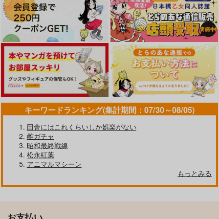
キーワードランキング(集計期間：07/30～08/05)
田舎にはこれくらいしか娯楽がない
雌ガチャ
昭和最終戦線
松永紅葉
アニマルマシーン
もっとみる
お支払い