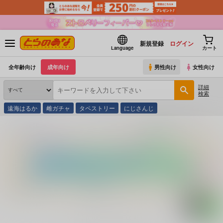
新規登録
ログイン
Language
カート
全年齢向け
成年向け
男性向け
女性向け
詳細
検索
遠海はるか
雌ガチャ
タペストリー
にじさんじ
とらのあな通販
コミック・ラノベ・書籍
ホテル・結婚式場 完全カタログ