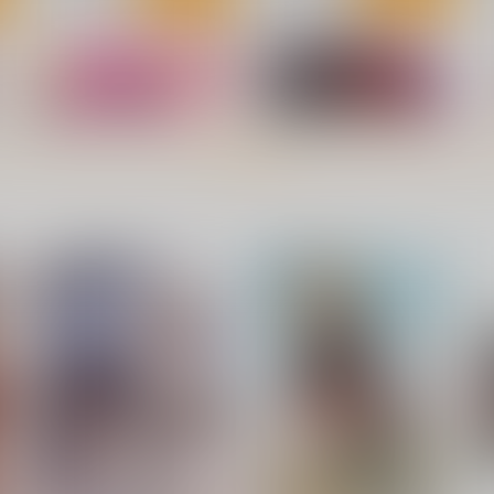
ト
[2608]jndfh ビビアン布ポスタ
[2608]ルn エレン布ポスター
[
もっと見る！
ー
くわい屋
くわい屋
1,572
円
専売
（税込）
1,572
円
専売
（税込）
ゼンレスゾーンゼロ
ゼンレスゾーンゼロ
エレン・ジョー
ビビアン・バンシー
サンプル
作品詳細
サンプル
作品詳細
)
NINOX (Cosmosβ)
Goddess's Secret (rororo)
V
くわい屋
くわい屋
787
787
円
円
（税込）
（税込）
7
五等分の花嫁
中野二乃
勝利の女神：NIKKE
ラピ
ー
ソラ
エレグ