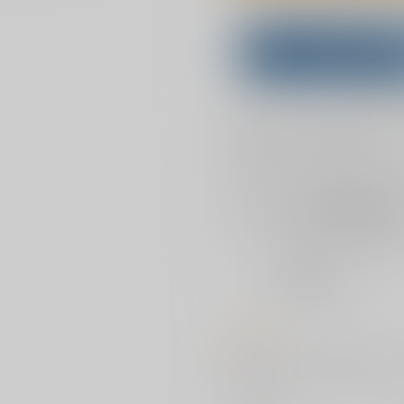
Overseas customers can a
Purchase on ZenMar
What is
お支払い金額：
3,929円
+
送料
お支払時期についてはこちらをご覧
店舗在庫
を確認
おまとめ目安と発送目安
?
毎度便
2026/08/07から
5日以内に発送
コメント
長辺72cm程度、短辺50cm程
す。