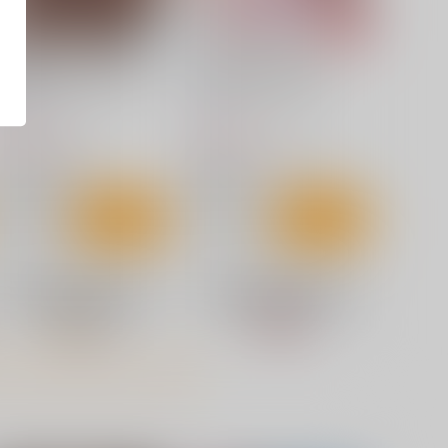
2608]アストラ・ヤオの下
ゼンセックスゾーンゼ
Shexyo)_sB2タペストリー
ロ - Midsunmer Night
くわい屋
水之色
,929
1,199
円
円
（税込）
（税込）
ゼンレスゾーンゼロ
ゼンレスゾーンゼロ
リン
アストラ・ヤオ
浮波柚葉
アリス・タイムフィールド
サンプル
作品詳細
サンプル
カート