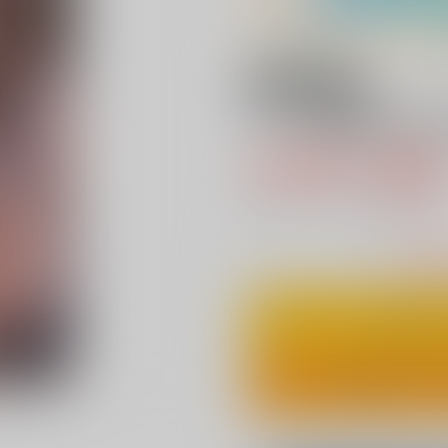
18禁
リンの自撮り(Unfa
3,929円（税
35
通販ポイント：
pt獲得
？
△
：在庫残
カ
ワンクリ