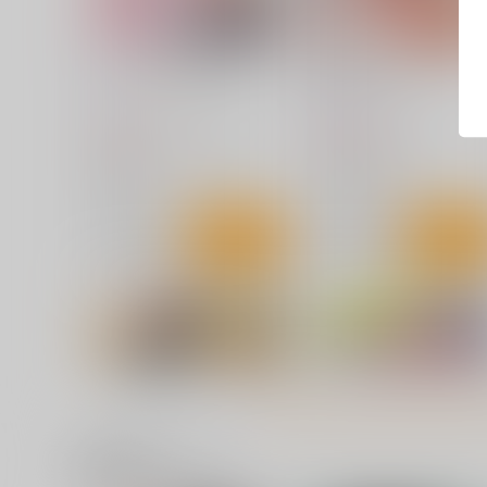
エンジェルはめ撮りちゅー
BELLE OF LIGHT
HBO
Nino_izm
770
1,500
円
円
（税込）
（税込）
ゼンレスゾーンゼロ
千夏
ゼンレスゾーンゼロ
南宮羽
ライト×リン
サンプル
カート
サンプル
カー
関連商品(サークル)