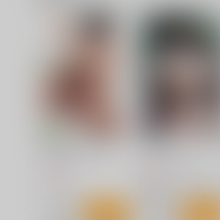
転生したらギャルゲー主人公
ニコ・デマラ ミスったら
だった件
分に異変が追加されてしま
８番出口
BEGINNER
もなかうどん
787
1,019
円
円
（税込）
（税込）
ゼンレスゾーンゼロ
ライト
ゼンレスゾーンゼロ
ルーシー
ニコ・デマラ
サンプル
カート
サンプル
カー
OPPAI DIARY 3 (ある日)
Trendsetters(モカリ)
くわい屋
くわい屋
787
787
円
円
（税込）
（税込）
オリジナル
ブルーアーカイブ -Blue Archive
調月リオ
サンプル
カート
サンプル
カー