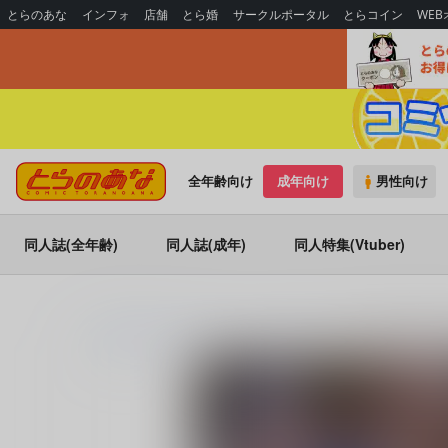
とらのあな
インフォ
店舗
とら婚
サークルポータル
とらコイン
WE
全年齢向け
成年向け
男性向け
同人誌(全年齢)
同人誌(成年)
同人特集(Vtuber)
とらのあな通販
同人アイテム
くわい屋
リンの自撮り(Unfair