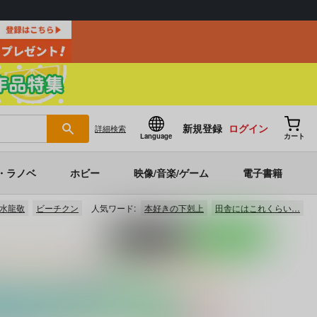
新規登録
ログイン
詳細
検索
Language
カート
・ラノベ
ホビー
映像/音楽/ゲーム
電子書籍
水龍敬
ビーチクン
人気ワード:
本好きの下剋上
田舎にはこれくらい…
ポストする
LINEで送る