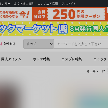
Bオンリー
よくあるご質問
エンジニア採用
アルバイト
女性向け
同人アイテム
ボドゲ特集
コスプレ特集
コミック
急上昇ワード:
r)_sB2タペストリー