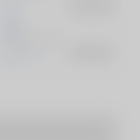
くわい屋
入荷アラート
を設定
Unfairr
2026/05/22
同人グッズ - タペストリー/ Ｂ２
ゼンレスゾーンゼロ
入荷アラート
を設定
リン