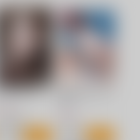
2608]イヴリン アクスタ
[2608]ニコ・デマラ アクスタ
くわい屋
くわい屋
,572
1,572
円
円
（税込）
（税込）
ゼンレスゾーンゼロ
ゼンレスゾーンゼロ
イヴリン・シェヴァリエ
ニコ・デマラ
サンプル
作品詳細
サンプル
作品詳細
UNNY BAR (AbP_Art)
下空少女 秘密のゆるふわ少女
図鑑
くわい屋
くわい屋
87
円
（税込）
787
円
（税込）
アズールレーン
オリジナル
プリンツ・オイゲン
サンプル
カート
サンプル
カート