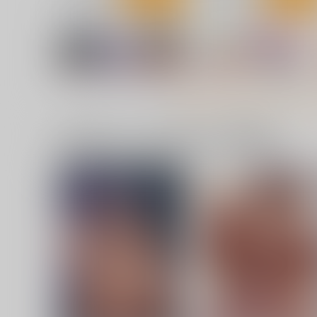
[2608]ジェーン・ドゥ アクス
[2608]ジェーンプレイマッ
タ
くわい屋
くわい屋
1,572
円
専売
（税込）
1,572
一緒に買われている同人作品または類似商品
円
（税込）
ゼンレスゾーンゼロ
ゼンレスゾーンゼロ
ジェーン・ドゥ
ジェーン・ドゥ
サンプル
作品詳細
サンプル
作品詳細
ziQ 2026 ARTWORKS
Pee for you 3 (housou-kun
くわい屋
くわい屋
787
787
円
円
（税込）
（税込）
勝利の女神：NIKKE
勝利の女神：NIKKE
シンデレラ
ミント
エード
シンデレラ
エレグ
ドロシ