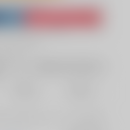
lso purchase from here
ket
Ship internationally via RAKUFUN
 ZenMarket
What is RAKUFUN
?
?
+サービス料・手数料
?
ください
?
欲しいものリストに追加
定期便（週1)
定期便（月2)
2026/08/12から
2026/08/20から
10日以内に発送
14日以内に発送
度、棒が上のみに装着されているシングルパイプになる場合がありま