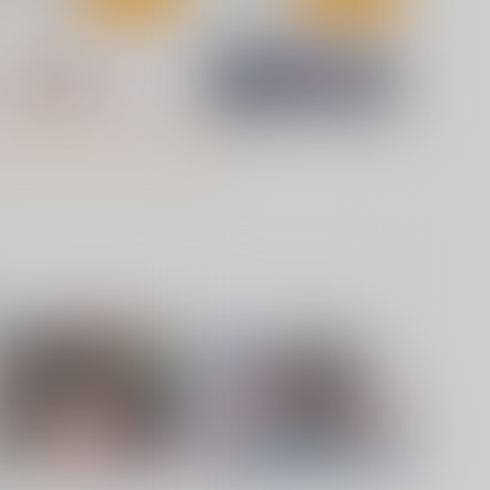
2608]ルn リナとエレン布ポ
[2608]イヴリンI字等身タペス
スター
トリー
くわい屋
くわい屋
1,572
2,200
円
円
専売
（税込）
（税込）
ゼンレスゾーンゼロ
ゼンレスゾーンゼロ
アレクサンドリナ・セバスチャン
イヴリン・シェヴァリエ
エレン・ジョー
サンプル
作品詳細
サンプル
作品詳細
脱衣の芸術
生徒の官能日記Vol.2 (過去シ
ol.4 (Machulanko)
ェム)
くわい屋
くわい屋
87
787
円
円
（税込）
（税込）
葬送のフリーレン
フリーレン
ブルーアーカイブ -Blue Archive-
フェルン
早瀬ユウカ
生塩ノア
飛鳥馬トキ