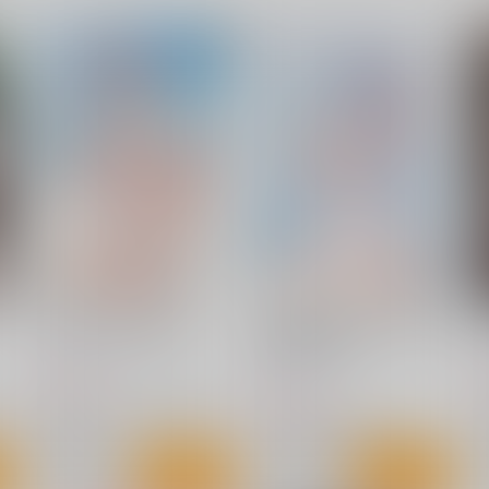
自
今日もワンカット、センレ
[2608]ニコしり
[
う
ズ！VOL.3
(Shexyo)CN_sB2タペストリ
ー
Seseren工房
くわい屋
1
787
3,929
円
円
（税込）
（税込）
ゼンレスゾーンゼロ
ゼンレスゾーンゼロ
ニコ・デマラ
ト
サンプル
カート
サンプル
作品詳細
PURE SHARER (蘭華)
NIKKE GODDESS OF VICTO
B
RY (HanhChu)
くわい屋
くわい屋
787
7
円
（税込）
787
円
（税込）
-
ブルーアーカイブ -Blue Archive-
勝利の女神：NIKKE
ヘルム
生塩ノア
ト
サンプル
カート
サンプル
カート