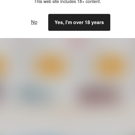
This web site includes 18+ content.
Hentai Zone 3 (Unfairr)
助手二号の暗号化マスターテ
[
No
Yes, I'm over 18 years
ープ
(
くわい屋
碧燕工房
787
円
（税込）
787
3
円
専売
（税込）
ゼンレスゾーンゼロ
儀玄
ゼンレスゾーンゼロ
リン
オルペウス
リン
ト
サンプル
カート
サンプル
カート
もっと見る！