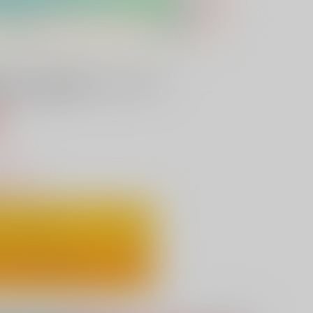
irr)_sB2タペストリー
込）
りわずか
ートに入れる
ックで今すぐ買う