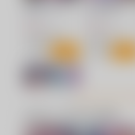
名探偵のメスガキ搾精プロフ
キミプリ凌○調教産んで孕ん
ァイリング
でファンサして
神聖ファウンテン
神聖ファウンテン
943
1,572
円
円
（税込）
（税込）
プリキュア
キュアアンサー
プリキュア
キュアアイドル
キュアミスティック
キュアウインク
明智あんな
キュアキュンキュン
サンプル
カート
サンプル
カー
始まりの雨
苗床パチュリーちゃん淫紋
頂で孕み袋
幽閉サテライト
神聖ファウンテン
2,200
円
（税込）
785
円
（税込）
東方Project
東方Project
一緒に買われている同人作品または類似商品
パチュリー・ノーレッジ
サンプル
カート
サンプル
カー