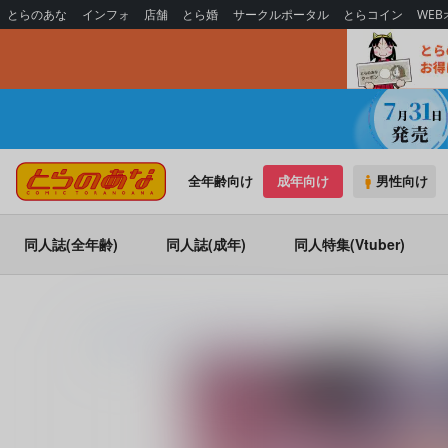
とらのあな
インフォ
店舗
とら婚
サークルポータル
とらコイン
WE
全年齢向け
成年向け
男性向け
同人誌(全年齢)
同人誌(成年)
同人特集(Vtuber)
とらのあな通販
同人誌
神聖ファウンテン
神聖ファウンテン