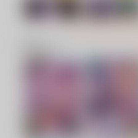
関連商品(サークル)
あやしいけーねせんせい
幽香のぬとぬとドスケベふ
なりレズオイルマッサージ
こまめすがた
NeoSeporium
944
円
（税込）
629
円
（税込）
東方Project
上白沢慧音
東方Project
風見幽香×アリス
サンプル
カート
サンプル
カー