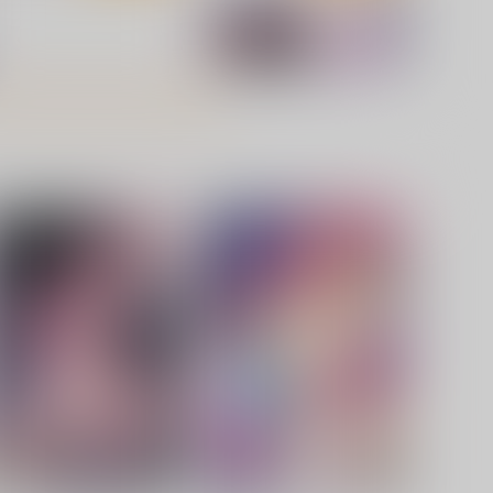
妊活幽々子様
こんなの痴女じゃん！！
しもやけ堂
とりあえず(仮)
60
605
円
円
（税込）
（税込）
方Project
西行寺幽々子
東方Project
博麗霊夢
サンプル
カート
サンプル
カート