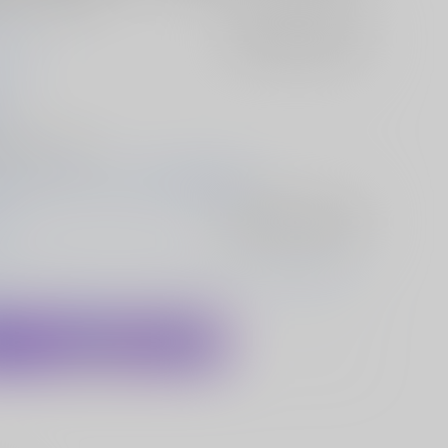
ウンテン
入荷アラート
を設定
じ
04
漫画/ Ｂ５ 150p
05/04 令和八年（第二十三回）博麗神社例大祭
ct
入荷アラート
を設定
ール・スカーレット
レミリア・スカーレット
パチュリー・ノ