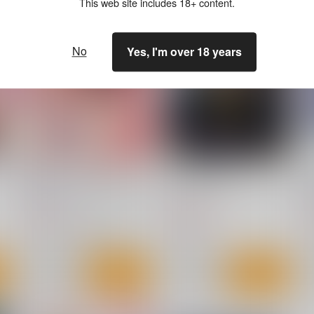
This web site includes 18+ content.
No
Yes, I'm over 18 years
花蜜 マゾレズを浸す甘い毒
Lord of the Orb
NeoSeporium
ちゆうどう
629
2,354
2
円
円
（税込）
（税込）
東方Project
風見幽香×アリス
東方Project
東
ト
サンプル
カート
サンプル
カート