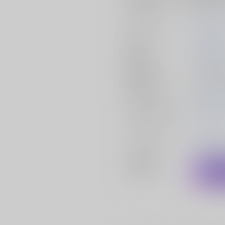
サークル名
神聖ファ
作家
小泉ひつ
発行日
2026/05/
種別/サイズ
同人誌 - 
初出イベント
2026/
ジャンル/
サブジャ
東方Proje
ンル
メインキャラ
フランド
ーレッジ
関連特集