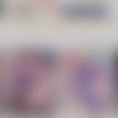
もっと見る！
た
ナズさまのいう通り！
星に寄せる想い/色は匂へど散
りぬるを
はむらび14
幽閉サテライト
880
6
円
（税込）
2,750
円
（税込）
東方Project
ナズーリン
東
東方Project
ト
サンプル
カート
サンプル
カート