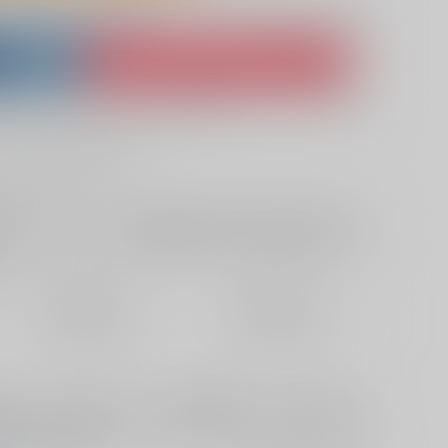
lso purchase from here
ket
Ship internationally via RAKUFUN
 ZenMarket
What is RAKUFUN
?
?
+サービス料・手数料
?
ください
?
欲しいものリストに追加
定期便（週1)
定期便（月2)
2026/08/12から
2026/08/20から
10日以内に発送
14日以内に発送
ンちゃん ・苗床レミフラ ・苗床霊夢ちゃん ・苗床レミリア
触手で大悶絶 以上東方Projectの触手・苗床系の6作品の他総
系シチュ等)を収録。