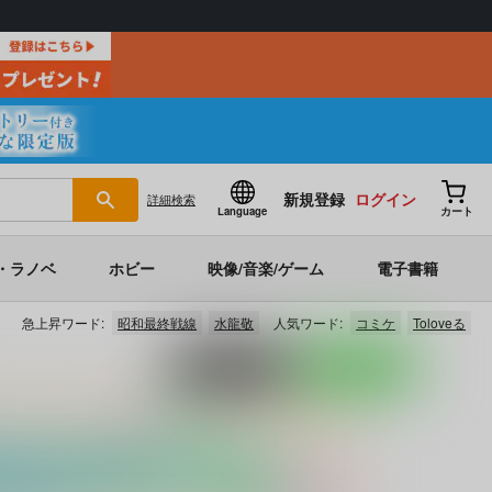
新規登録
ログイン
詳細
検索
Language
カート
・ラノベ
ホビー
映像/音楽/ゲーム
電子書籍
急上昇ワード:
昭和最終戦線
水龍敬
人気ワード:
コミケ
Toloveる
ポストする
LINEで送る