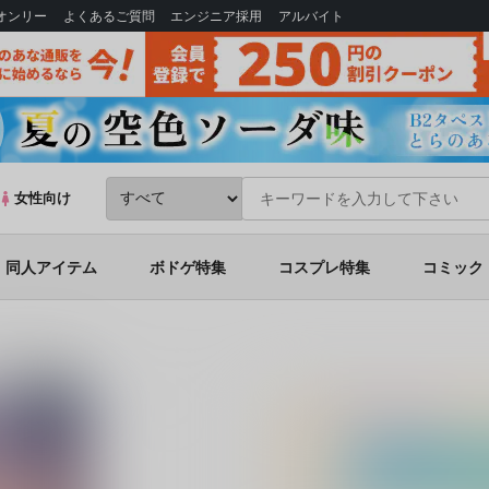
Bオンリー
よくあるご質問
エンジニア採用
アルバイト
女性向け
同人アイテム
ボドゲ特集
コスプレ特集
コミック
触手苗床総集編