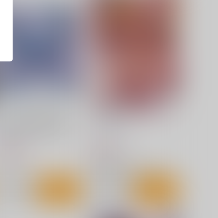
零れ桜／黄昏模様の感情論
フラふぇち
幽閉サテライト
しもやけ堂
,750
660
円
円
（税込）
（税込）
方Project
東方Project
フランドール・スカーレット
サンプル
カート
サンプル
カート