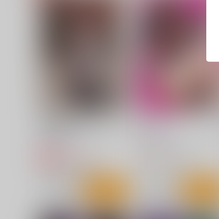
霊夢先輩が仕事明けでセック
焼け鴉
スする話
こまめすがた
赤錆ニンジン
472
円
（税込）
1,485
円
専売
（税込）
東方Project
射命丸文
東方Project
博麗霊夢
サンプル
カート
サンプル
カー