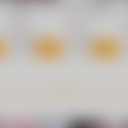
苗床パチュリーちゃん淫紋絶
生ハメ罠ライブで肉便器キュ
頂で孕み袋
ンキュンしたらダメなのにっ
神聖ファウンテン
神聖ファウンテン
1
785
785
円
円
（税込）
（税込）
東方Project
プリキュア
パチュリー・ノーレッジ
キュアキュンキュン
キュアウインク
ト
サンプル
カート
サンプル
カート
キュアアイドル
絶
東方XX61触手霊夢
東方陵○総集編10
京
ナギヤマスギ
ナギヤマスギ
もっと見る！
660
1,540
円
円
（税込）
（税込）
1
東方Project
東方Project
東
ト
サンプル
カート
サンプル
カート