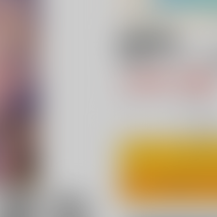
18禁
神聖ファウンテン
1,885円（税
17
通販ポイント：
pt獲得
？
◯
：在庫あ
カ
ワンクリ