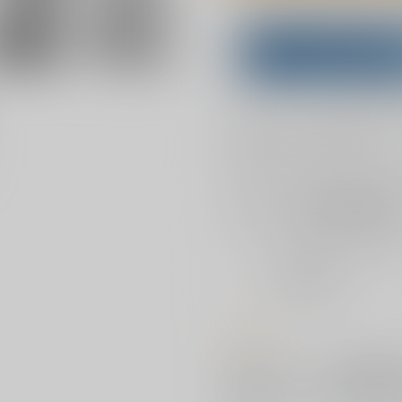
Overseas customers can a
Purchase on ZenMar
What is
お支払い金額：
1,885円
+
送料
お支払時期についてはこちらをご覧
店舗在庫
を確認
おまとめ目安と発送目安
?
毎度便
2026/08/08から
5日以内に発送
コメント
・苗床スカーレット ・苗床フラ
ちゃん ・パチュリー苗床絶頂電マ
集編用描き下ろし7P(苗床子宮脱