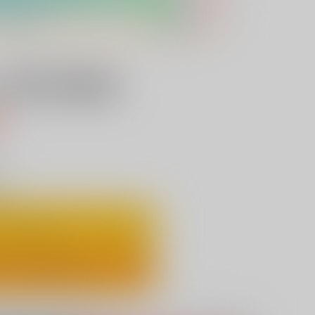
触手苗床総集編
込）
り
ートに入れる
ックで今すぐ買う