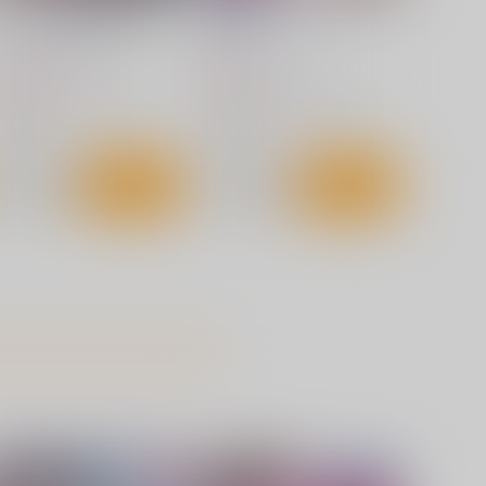
プリキュア調教攻略咲良うた
略奪キュアアイドル
神聖ファウンテン
神聖ファウンテン
,885
943
円
円
（税込）
（税込）
プリキュア
キュアアイドル
プリキュア
キュアアイドル
咲良うた
咲良うた
サンプル
カート
サンプル
カート
東方錦上
生意気なチルノがお仕置きさ
 ～ Fossilized Wonders.
れる話
上海アリス幻樂団
RockDoodle堂
,760
550
円
円
（税込）
（税込）
方Project
東方Project
チルノ
洩矢諏訪子
サンプル
カート
サンプル
カート