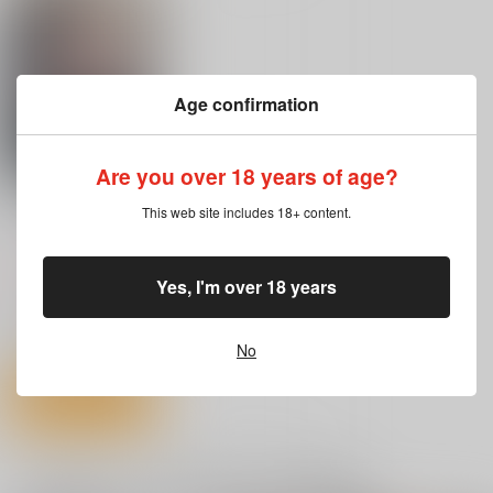
あ 防水ステッカー
コパン
コパン
コパン
440
440
440
円
円
円
（税込）
（税込）
（税込）
その他
比嘉つつじ
その他
小川しのん
その他
古舘くれあ
Age confirmation
サンプル
サンプル
サンプル
カート
カート
カート
Are you over 18 years of age?
デカダンス 緊縛の美
This web site includes 18+ content.
学 フルカラー版
オーバーコッヘン
1,320
円
（税込）
Yes, I'm over 18 years
オリジナル
亜美
リエ
冴子
No
サンプル
カート
ひびめし 河合まこ 防
パンツ見せるユーミち
いらん子中隊合同誌に
水ステッカー
ゃんがいけないんだ
なる2 1/2 トナカイの
ぞ・・・
逆襲