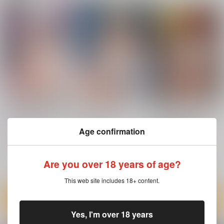
RED nankaAkanjino
BLUE nankaAkanjin
人類最古と人類最後 I
OMNIBUS
oOMNIBUS
壱番地
ハイパーソニックソウ
ハイパーソニックソウ
2,860
円
（税込）
ル
ル
Fate/Grand Order
3,025
3,025
円
円
（税込）
（税込）
ギルガメッシュ〔キャスター〕×ぐだ子
Fate/Grand Order
Fate/Grand Order
カルナ
アルジュナ
アルジュナ
カルナ
サンプル
サンプル
サンプル
性務遂行秘処書艦鹿島
今日の夜当番はアスナ
願望のロストロギア
カート
カート
カート
です
８ ロストロギア移送
Aquarius Gate
編
Aquarius Gate
Aquarius Gate
Age confirmation
715
円
（税込）
715
550
円
円
セール中
（税込）
（税込）
艦隊これくしょん-艦これ-
ブルーアーカイブ -Blue Archive-
魔法少女リリカルなのは
鹿島
Are you over 18 years of age?
一之瀬アスナ
高町なのは
フェイト・T・ハラオウン
This web site includes 18+ content.
サンプル
サンプル
サンプル
八神はやて
カート
カート
カート
Yes, I'm over 18 years