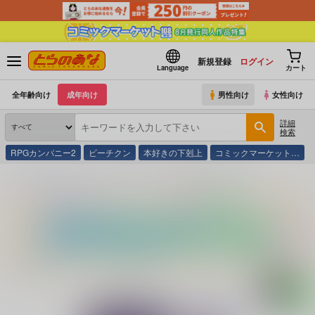
新規登録
ログイン
Language
カート
全年齢向け
成年向け
男性向け
女性向け
詳細
検索
RPGカンパニー2
ビーチクン
本好きの下剋上
コミックマーケット…
とらのあな通販
同人誌
Aquarius Gate
逆転悦楽！カーマちゃん