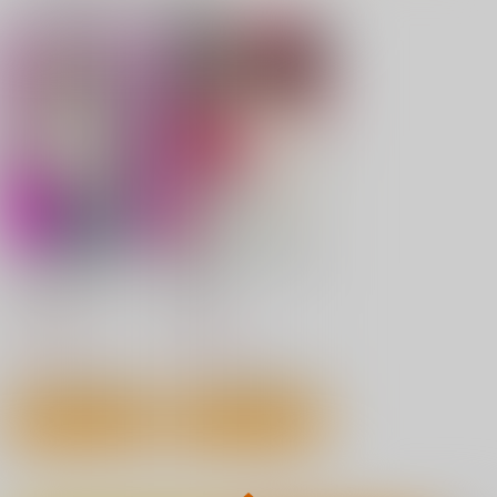
性癖を理解してくれる
変身ヒロイン敗北動画
三姉妹～夏の秘密
彼女+特典「読めない
スペシャ
～ DVD MOVIE +(特
瞳の彼女は、黒に染ま
ル vol 1 DVD MOVIE
典画集DLコード付
Mh2en
偽もの
BlackK Studio
る」 DVD MOVIE
※DVDムービー
き) ※DVDムービー
※DVDムービー
3,080
3,080
3,080
円
円
円
（税込）
（税込）
（税込）
サンプル
サンプル
サンプル
作品詳細
作品詳細
作品詳細
いかゴリラのどえら
神崎さん、ツノ出てま
い!元気が出るマンガ
すっ!? 1
ホーム社
講談社
1,210
594
円
円
（税込）
（税込）
サンプル
サンプル
作品詳細
作品詳細