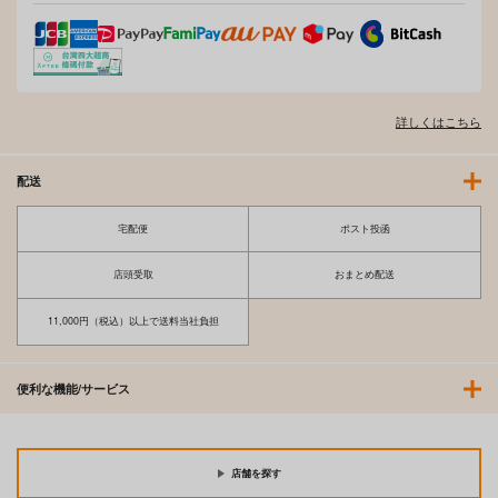
660
3,080
円
円
（税込）
（税込）
メイプル
サンプル
サンプル
サンプル
作品詳細
作品詳細
作品詳細
詳しくはこちら
配送
宅配便
ポスト投函
店頭受取
おまとめ配送
11,000円（税込）以上で送料当社負担
便利な機能/サービス
愛妹しすた～！サーニ
その着せ替え人形はH
ャちゃん！
をする総集編＋5
家庭菜園
ぽぽちち
店舗を探す
2,420
1,320
円
円
（税込）
（税込）