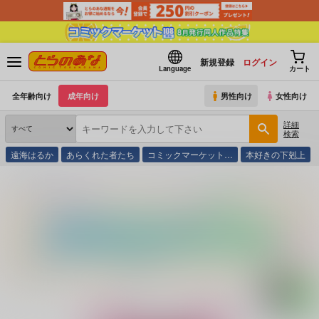
新規登録
ログイン
Language
カート
全年齢向け
成年向け
男性向け
女性向け
詳細
検索
遠海はるか
あらくれた者たち
コミックマーケット…
本好きの下剋上
とらのあな通販
同人アイテム
マーマレード★スター
とらぶるだいあり～7 ムービー