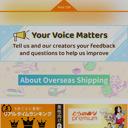
ギャルのビッチな身代
Goblin Breeding Far
危ないバイトの代償
わり性
m 2 DVD MOVIE
THE アニメーショ
交 DVD MOVIE
※DVDムービー
ン DVD MOVIE+「エ
カートに入れる
ワンクリック購入
Project mo/t
Thelewdcookie
VR Dream Studio
※DVDムービー
ルフの妊活 異世界訪
問記Remake DVD
3,080
3,080
3,080
円
円
円
（税込）
（税込）
（税込）
付」 ※DVDムービー
サンプル
サンプル
サンプル
作品詳細
作品詳細
作品詳細
合意なし!流出したレ
いもうと専用おにいち
RRR-
〇プ記録 -部活帰りに
ゃん 1・2ダブルパッ
RIA DVD MOVIE