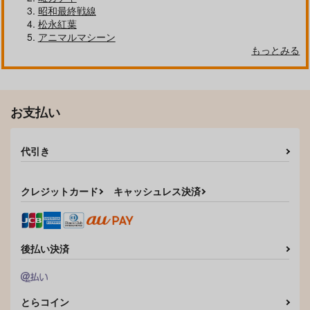
2,178
円
ララ・サタリン・デビル
水蘭児
（税込）
昭和最終戦線
ーク
ララ・サタリン・デビル
松永紅葉
ーク
アニマルマシーン
もっとみる
サンプル
サンプル
サンプル
作品詳細
作品詳細
作品詳細
お支払い
代引き
クレジットカード
キャッシュレス決済
後払い決済
痛いのはイヤらしいの
内気な少女の放課後セ
水蘭児凌○・完結編
で8
イカツ【3Dアニメ】
正経同人
DVD-VIDEO版
サーティセイバースト
ろん・あにめーしょ
※DVDムービー
1,320
円
（税込）
とらコイン
リート
ん
水蘭児