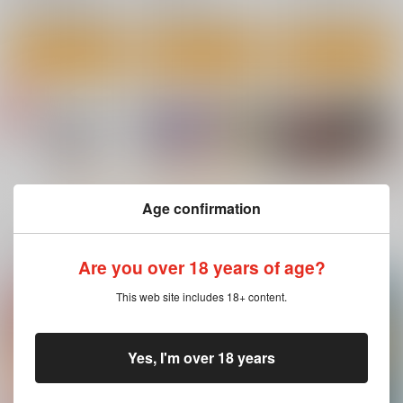
サンプル
サンプル
サンプル
カート
カート
カート
もっと見る！
Age confirmation
一緒に買われている同人作品または類似商品
Are you over 18 years of age?
[2608]古手川キャッ
目指せ！楽園計画
MIKANダークネス13
This web site includes 18+ content.
ト アクスタ
RX vol.4
ちらりずむ
くわい屋
虎マシーン
770
円
（税込）
1,572
770
Yes, I'm over 18 years
円
円
専売
（税込）
（税込）
ToLOVEる-とらぶる-
ToLOVEる-とらぶる-
ToLOVEる-とらぶる-
結城美柑
古手川唯
西連寺春菜