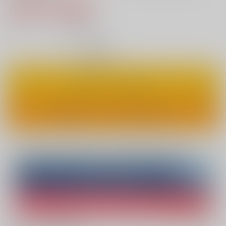
3,850円（税込）
35
通販ポイント：
pt獲得
？
◯
：在庫あり
カートに入れる
ワンクリックで今すぐ買う
Overseas customers can also purchase from here
Purchase on ZenMarket
Ship internationally via RAKUFUN
What is ZenMarket
?