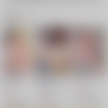
関連商品(ジャンル)
目指せ！楽園計画
美柑ちゃん○1歳肉便
搾乳牧場へようこそ！
RX vol.5
器計画3
虎マシーン
虎マシーン
九十九里ニャ獣会
770
円
（税込）
770
660
円
円
（税込）
（税込）
ToLOVEる-とらぶる-
ToLOVEる-とらぶる-
ToLOVEる-とらぶる-
ララ・サタリン・デビルーク
金色の闇
結城美柑
結城美柑
九条凛
ネメシス