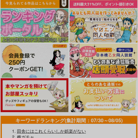
連れ去られた女子〇
ク DVD-MOVIE
※DVDムービー
リアルサウンド
セラホビット
狂イ咲
生- 完全版アニメー
※DVDムービー
ション
3,080
4,180
3,080
円
円
円
（税込）
（税込）
（税込）
DVD MOVIE ※DVD
ムービー
サンプル
サンプル
サンプル
作品詳細
作品詳細
作品詳細
搾乳牧場へようこそ！
水蘭児凌○
ララ・サタリン・デビ
キーワードランキング(集計期間：07/30～08/05)
ルークのアクリルスタ
虎マシーン
正経同人
ンド（ギャルver)
田舎にはこれくらいしか娯楽がない
スルガボイス
770
1,320
円
円
（税込）
（税込）
雌ガチャ