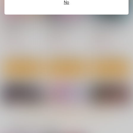
No
サンプル
サンプル
サンプル
作品詳細
カート
カート
眼鏡っ娘先生のごほう
超M猫（劣情の淫
GloryMetisHole ～栄
びダイアリー2 ～ひみ
婦 NEKI&私立女穴学
光の● ANIMATION
つのお泊り勉強会
園）アニメ集
～ DVD MOVIE & (wit
Amelialtie
超M猫
超M猫
～ DVD-MOVIE
VOL1 DVD MOVIE
hパコパコ人外娘)
※DVDムービー
※DVDムービー
※DVDムービー
3,080
3,080
3,080
円
円
円
（税込）
（税込）
（税込）
アニス
ラプラス
サンプル
サンプル
サンプル
作品詳細
作品詳細
作品詳細
もっと見る！
一緒に買われている商品