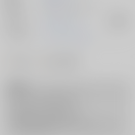
種別/サイズ
同人ソフト - 美少女/ ＤＶＤ
ジャンル/
ToLOVEる-とらぶる-
入荷アラート
サブジャンル
メインキャラ
ナナ・アスタ・デビルーク
#
#
ツインテール
とらのあな注目作品
注意事項
キャンセルについては
こちら
をご覧下さい。
返品については
こちら
をご覧下さい。
おまとめ配送については
こちら
をご覧下さい。
再販投票については
こちら
をご覧下さい。
イベント応募券付商品などをご購入の際は毎度便をご利用ください。
詳細は
こちら
をご覧ください。