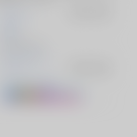
RPGカンパニー2
入荷アラート
を設定
コジPOM
2025/10/13
同人誌 - 漫画/ Ｂ５ 28p
2025/10/13 COMIC1☆27
セーラームーン
入荷アラート
を設定
セーラージュピター
木野まこと