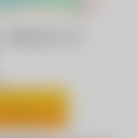
ーが束縛され堕とされる
）
り
ートに入れる
ックで今すぐ買う