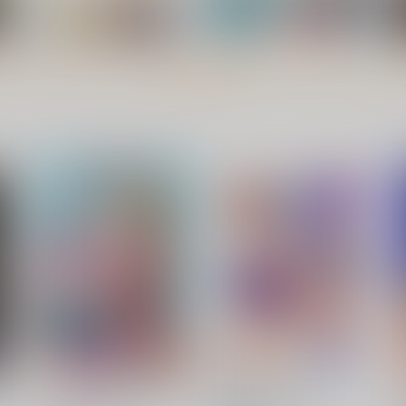
もっと見る！
セラムン毒本
JSP.XX
華ディスコ
太陽系開発機構
B
3,144
550
1
円
円
（税込）
（税込）
セーラームーン
月野うさぎ
セーラームーン
水野亜美
火野レイ
セーラージュピター
妖魔テティス
ト
サンプル
カート
サンプル
カート