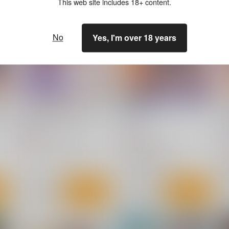
This web site includes 18+ content.
No
Yes, I'm over 18 years
士
火星の守護者が悶える夜
傀儡星３
御姉狂
おとこじゅく
R
660
770
円
円
（税込）
（税込）
7
セーラームーン
火野レイ
セーラームーン
セーラーマーキュリー
水野亜美
ト
サンプル
カート
サンプル
カート