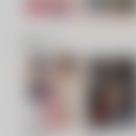
関連商品(サークル)
マーズ中出し３Ｐ解禁！
傀儡星
秘密結社M
おとこじゅく
880
770
円
円
（税込）
（税込）
セーラームーン
セーラームーン
セーラーマーズ
セーラージュピター
セーラーマーキュリー
サンプル
カート
サンプル
カー
木野まこと