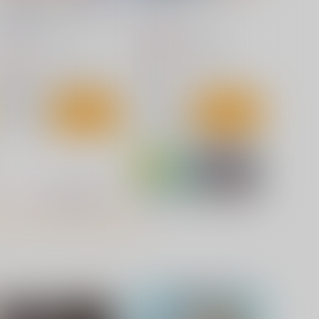
フタナリサターンくちょくち
ゆきむらんどへようこそ
ょぬちょぬちょシンドローム
RPGカンパニー2
PGカンパニー2
1,320
円
（税込）
70
円
（税込）
ヤマノススメ
雪村あおい
セーラームーン
土萠ほたる
雪村恵
火野レイ
サンプル
カート
サンプル
カート