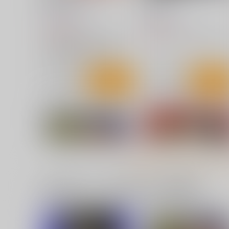
舞台を降りたら
裏栗拾い7
RPGカンパニー2
RPGカンパニー2
1,980
880
円
円
（税込）
（税込）
やはり俺の青春ラブコメはまちがっている
オリジナル
オリジナル少女
由比ヶ浜結衣
久世ひびき
富士山牧央
サンプル
カート
サンプル
カー
セラムン毒本・体験版
傀儡星２
華ディスコ
おとこじゅく
1,300
770
円
円
（税込）
（税込）
セーラームーン
月野うさぎ
セーラームーン
水野亜美
セーラージュピター
一緒に買われている同人作品または類似商品
セーラーマーキュリー
サンプル
カート
サンプル
カー