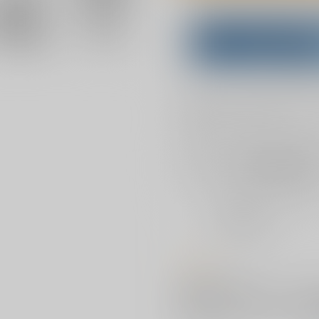
Overseas customers can a
Purchase on ZenMar
What is
お支払い金額：
770円
+
送料+
お支払時期についてはこちらをご覧
店舗在庫
を確認
おまとめ目安と発送目安
?
毎度便
2026/08/07から
5日以内に発送
コメント
妖魔を無事に撃退したセーラージ
その妖魔にふたなりにされ、感度が
猥なフレイをされるがまま、女同