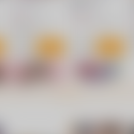
バニーＶＳ逆バニー
緊縛痴漢 二人の雫
RPGカンパニー2
RPGカンパニー2
R
770
1,100
円
円
（税込）
（税込）
7
オリジナル
バニーガール
オリジナル
jk
先輩
後輩
逆バニーガール
ト
サンプル
カート
サンプル
カート
もっと見る！
ト