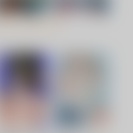
その星は汚されて７
先生は美少女戦士2025
LUE GARNET
太陽系開発機構
,100
550
円
円
（税込）
（税込）
セーラームーン
セーラームーン
セーラージュピター
セーラープルート
桜田春菜
サンプル
カート
サンプル
カート