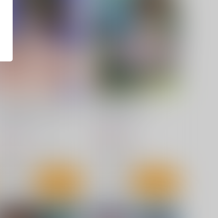
フタナリサターンくちょくち
その星は汚されて8
ょぬちょぬちょシンドローム
BLUE GARNET
PGカンパニー2
1,100
円
（税込）
70
円
（税込）
セーラームーン
セーラームーン
土萠ほたる
セーラージュピター
火野レイ
サンプル
カート
サンプル
カート