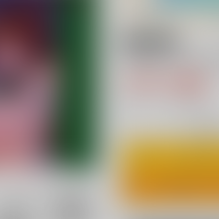
18禁
フタナリジュピタ
770円（税込
7
通販ポイント：
pt獲得
？
◯
：在庫あ
カ
ワンクリ