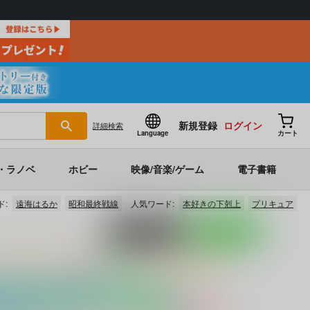
新規登録
ログイン
詳細
検索
Language
カート
・ラノベ
ホビー
映像/音楽/ゲーム
電子書籍
ド:
遠海はるか
昭和最終戦線
人気ワード:
本好きの下剋上
プリキュア
ポストする
LINEで送る