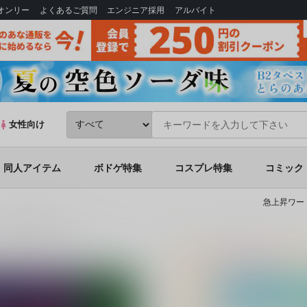
Bオンリー
よくあるご質問
エンジニア採用
アルバイト
女性向け
同人アイテム
ボドゲ特集
コスプレ特集
コミック
急上昇ワー
が束縛され堕とされる