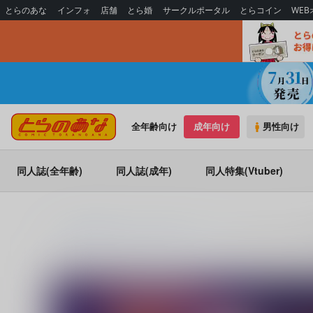
とらのあな
インフォ
店舗
とら婚
サークルポータル
とらコイン
WE
全年齢向け
成年向け
男性向け
同人誌(全年齢)
同人誌(成年)
同人特集(Vtuber)
とらのあな通販
同人誌
RPGカンパニー2
フタナリジュピター