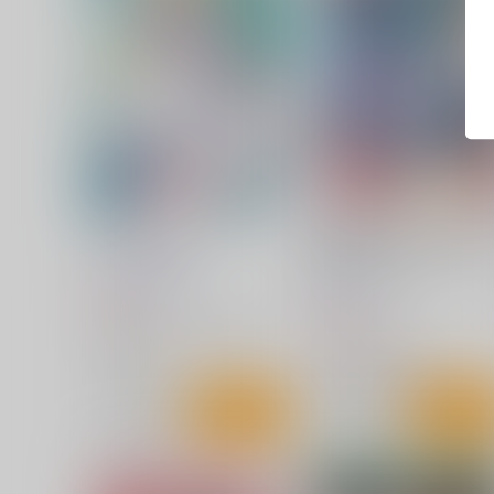
Ice giant 2026
絶倫オジさん天才美少女戦
とSEXざんまい。
太陽系開発機構
秘密結社M
550
円
（税込）
880
円
（税込）
セーラームーン
天王はるか
セーラームーン
海王みちる
セーラーマーキュリー
サンプル
カート
サンプル
カー