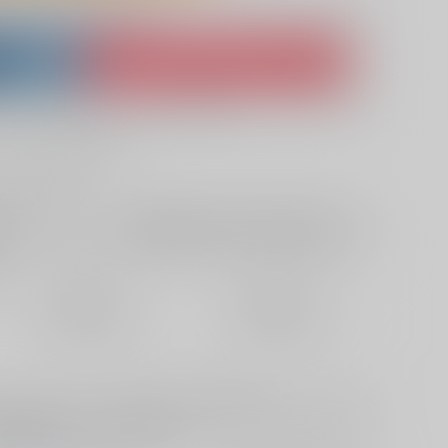
lso purchase from here
ket
Ship internationally via RAKUFUN
 ZenMarket
What is RAKUFUN
?
?
サービス料・手数料
?
ください
?
欲しいものリストに追加
定期便（週1)
定期便（月2)
2026/08/12から
2026/08/20から
10日以内に発送
14日以内に発送
ュピター！しかしそこに新手の女の妖魔が現れる。ジュピターは
通常の3000倍へと跳ね上がり、ディープキスやフェラなど、卑
士の濃厚なレズプレイが始まる。