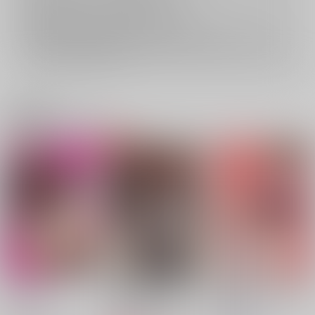
おまとめ配送については
こちら
をご覧下さい。
再販投票については
こちら
をご覧下さい。
イベント応募券付商品などをご購入の際は毎度便をご利用ください。
詳細は
こちら
をご覧ください。
関連商品(ジャンル)
焼け鴉
霊夢先輩が仕事明けで
花蜜 マゾレズを浸す
セックスする話
甘い毒
こまめすがた