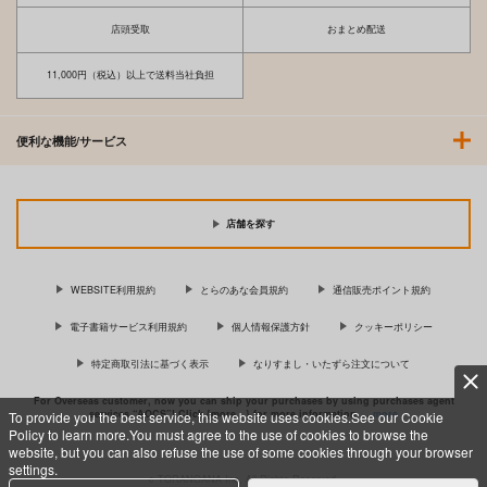
店頭受取
おまとめ配送
11,000円（税込）以上で送料当社負担
便利な機能/サービス
逃亡ELF総集編
アリスティア4・5総
黒の剣士陵○フルカラ
集編
ー総集編
店舗を探す
白金堂
夜光幼性
InkStone
1,572
円
（税込）
880
3,929
円
円
（税込）
イヨ
（税込）
WEBSITE利用規約
とらのあな会員規約
通信販売ポイント規約
キリト
電子書籍サービス利用規約
個人情報保護方針
クッキーポリシー
サンプル
サンプル
サンプル
特定商取引法に基づく表示
なりすまし・いたずら注文について
作品詳細
作品詳細
作品詳細
For Overseas customer, now you can ship your purchases by using purchases agent
services “AOCS”! Click {more…} for more information …
more
To provide you the best service, this website uses cookies.See our Cookie
Policy to learn more.You must agree to the use of cookies to browse the
website, but you can also refuse the use of some cookies through your browser
settings.
c TORANOANA Inc, All Rights Reserved.