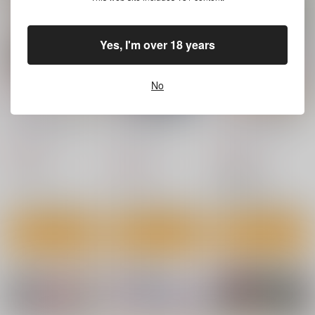
幽閉サテライト
2,354
660
円
円
（税込）
（税込）
2,750
円
（税込）
東方Project
東方Project
東方Project
Yes, I'm over 18 years
フランドール・スカーレット
サンプル
サンプル
サンプル
No
カート
カート
カート
東方XX64拘束魔理沙
プリキュアXX20キュ
東方XX63早苗筆責め
アキュンキュン
ナギヤマスギ
ナギヤマスギ
ナギヤマスギ
660
660
円
円
（税込）
（税込）
660
円
（税込）
東方Project
東方Project
プリキュア
東風谷早苗
サンプル
サンプル
サンプル
カート
カート
カート
神聖ファウンテン触手
あやしいけーねせんせ
幽香のぬとぬとドスケ
苗床総集編
い
ベふたなりレズオイル
マッサージ
神聖ファウンテン
こまめすがた
NeoSeporium