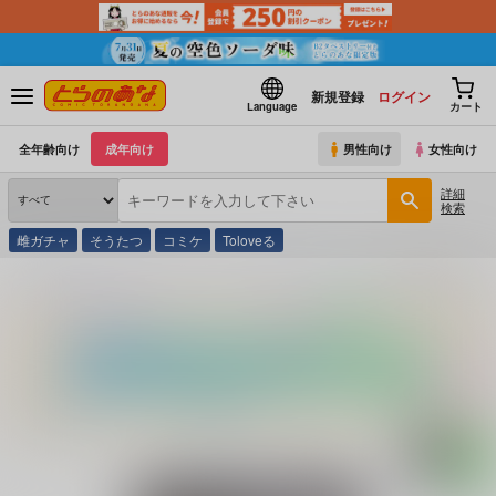
新規登録
ログイン
Language
カート
全年齢向け
成年向け
男性向け
女性向け
詳細
検索
雌ガチャ
そうたつ
コミケ
Toloveる
とらのあな通販
同人誌
ナギヤマスギ
東方陵○
(シリーズ)
東方陵○総集編10