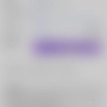
種別/サイズ
同人誌 - 漫画/ Ｂ５ 104p
シリーズ（同人）
東方陵○
初出イベント
2025/08/17 コミックマーケット106（2日目）
ジャンル/
東方Project
入荷アラート
サブジャンル
関連特集
#
#
#
巨乳・爆乳
着衣・半脱ぎ
強○・レ○プ
注意事項
キャンセルについては
こちら
をご覧下さい。
返品については
こちら
をご覧下さい。