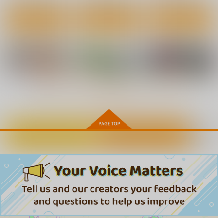
サンプル
サンプル
サンプル
880
円
（税込）
2,750
605
円
円
（税込）
（税込）
東方Project
作品詳細
作品詳細
作品詳細
東方Project
東方Project
博麗霊夢
ナズーリン
サンプル
サンプル
サンプル
カート
カート
カート
プリキュアXX19咲良
プリキュア陵○18キュ
アイドルXX18莉波プ
うた
アニャミー
ロデューサーくんの先
輩
もっと見る！
ナギヤマスギ
ナギヤマスギ
ナギヤマスギ
660
660
660
円
円
円
（税込）
（税込）
（税込）
プリキュア
プリキュア
学園アイドルマスター
キュアニャミー
姫崎莉波
カートに入れる
ワンクリック購入
猫屋敷ユキ
サンプル
サンプル
サンプル
東方XX64拘束魔理沙
東方XX63早苗筆責め
東方XX61触手霊夢
ナギヤマスギ
ナギヤマスギ
ナギヤマスギ
カート
カート
カート
660
660
660
円
円
円
（税込）
（税込）
（税込）
東風谷早苗
始まりの雨
苗床パチュリーちゃん
東方XX61触手霊夢
淫紋絶頂で孕み袋
サンプル
サンプル
サンプル
幽閉サテライト
ナギヤマスギ
神聖ファウンテン
2,200
660
円
作品詳細
作品詳細
作品詳細
円
（税込）