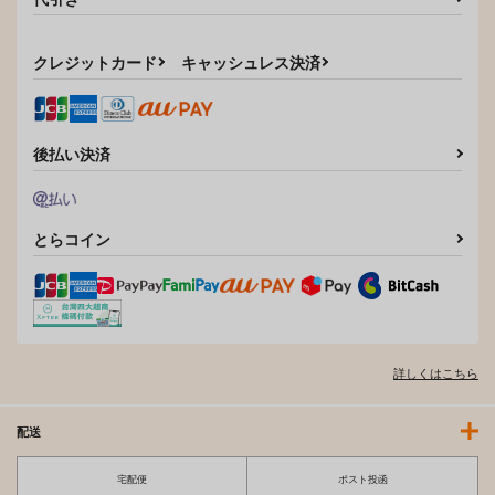
クレジットカード
キャッシュレス決済
後払い決済
とらコイン
アイドルXX18莉波プ
雌ガチャ
元お嬢様は元執事に弄
ロデューサーくんの先
ばれる
A極振り
輩
ナギヤマスギ
Sui
1,100
円
（税込）
660
946
円
円
（税込）
（税込）
姫崎莉波
サンプル
サンプル
サンプル
詳しくはこちら
作品詳細
作品詳細
作品詳細
配送
宅配便
ポスト投函