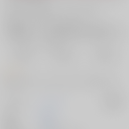
お支払い金額：
1,540円
+
送料+サービス料・手数料
?
お支払時期についてはこちらをご覧ください
?
店舗在庫
欲しいものリストに追加
おまとめ目安と発送目安
?
毎度便
定期便（週1)
定期便（月2)
2026/08/07から
2026/08/12から
2026/08/20から
5日以内に発送
10日以内に発送
14日以内に発送
コメント
東方陵○47魔理沙、48美宵、49咲夜、50霊夢、51触手早苗を収録してい
ます
サークル名
ナギヤマスギ
入荷アラート
作家
那岐山
発行日
2025/08/17