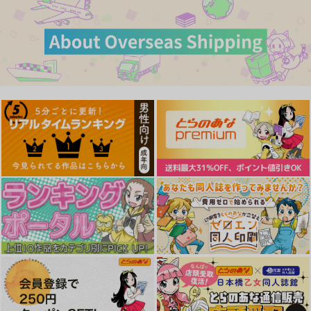
（税込）
785
円
（税込）
東方Project
東方Project
東方Project
パチュリー・ノーレッジ
サンプル
サンプル
サンプル
カート
カート
カート
東方陵○総集編9
触手フェルン
ナギヤマスギ
ナギヤマスギ
1,540
660
円
円
（税込）
（税込）
東方Project
葬送のフリーレン
プリキュアXX19咲良
プリキュアXX20キュ
プリキュア陵○18キュ
サンプル
サンプル
うた
アキュンキュン
アニャミー
カート
カート
ナギヤマスギ
ナギヤマスギ
ナギヤマスギ
660
660
660
円
円
円
（税込）
（税込）
（税込）
キュアニャミー
サンプル
サンプル
サンプル
作品詳細
作品詳細
作品詳細