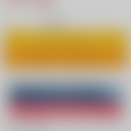
14
通販ポイント：
pt獲得
？
◯
：在庫あり
カートに入れる
ワンクリックで今すぐ買う
Overseas customers can also purchase from here
Purchase on ZenMarket
Ship internationally via RAKUFUN
What is ZenMarket
?
What is RAKUFUN
?