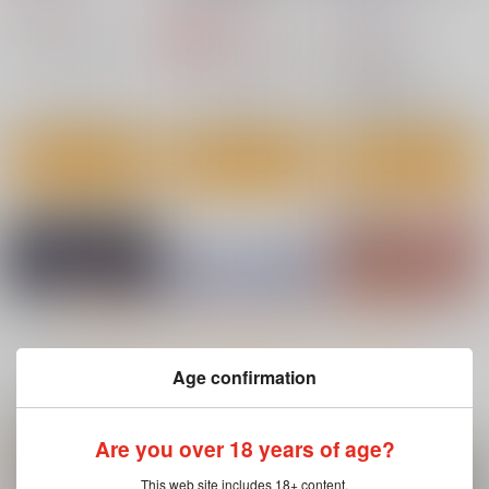
赤錆ニンジン
NeoSeporium
472
円
（税込）
1,485
629
円
専売
円
（税込）
（税込）
東方Project
射命丸文
東方Project
博麗霊夢
東方Project
風見幽香×アリス
サンプル
サンプル
サンプル
カート
カート
カート
もっと見る！
Age confirmation
関連商品(サークル)
Are you over 18 years of age?
Lord of the Orb
零れ桜／黄昏模様の感
フラふぇち
情論
ちゆうどう
しもやけ堂
This web site includes 18+ content.