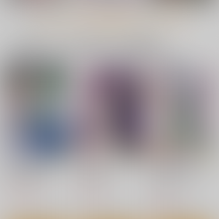
1,885
944
629
円
円
円
（税込）
（税込）
（税込）
もっと見る！
東方Project
東方Project
東方Project
フランドール・スカーレット
上白沢慧音
風見幽香×アリス
一緒に買われている同人作品または類似商品
レミリア・スカーレット
サンプル
サンプル
サンプル
パチュリー・ノーレッジ
カート
カート
カート
アイドルXX19麻央
東方XX62妖夢マッサ
東方XX61触手霊夢
困ってるおじさんを助
ージ
ナギヤマスギ
けた結果…
ナギヤマスギ
ナギヤマスギ
660
円
（税込）
660
660
円
円
（税込）
（税込）
東方Project
学園アイドルマスター
東方Project
有村麻央
サンプル
サンプル
サンプル
カート
カート
カート
東方陵○総集編9
触手フェルン
東方XX62妖夢マッサ
ージ
ナギヤマスギ
ナギヤマスギ
ナギヤマスギ
1,540
660
円
円
（税込）
（税込）
ナズさまのいう通り！
星に寄せる想い/色は
こんなの痴女じゃ
660
円
（税込）
匂へど散りぬるを
ん！！
はむらび14
幽閉サテライト
とりあえず(仮)