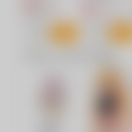
5,500
円
専売
（税込）
2,178
円
専売
（税込）
とある科学の超電磁砲
ToLOVEる-とらぶる-
金色の
御坂美琴
サンプル
カート
サンプル
カー
一緒に買われている同人作品または類似商品