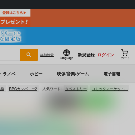
新規登録
ログイン
詳細
検索
Language
カート
・ラノベ
ホビー
映像/音楽/ゲーム
電子書籍
戦線
RPGカンパニー2
人気ワード:
タペストリー
コミックマーケット…
ポストする
LINEで送る