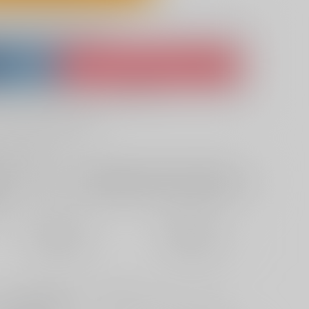
lso purchase from here
ket
Ship internationally via RAKUFUN
 ZenMarket
What is RAKUFUN
?
?
+サービス料・手数料
?
ください
?
欲しいものリストに追加
定期便（週1)
定期便（月2)
2026/08/12から
2026/08/20から
10日以内に発送
14日以内に発送
マ＋触手拘束ver)です。両面印刷となります。本体 縦