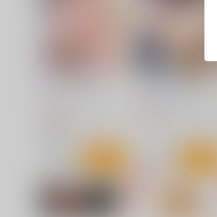
目指せ！楽園計画RX vol.5
美柑ちゃん○1歳肉便器計画
虎マシーン
九十九里ニャ獣会
770
660
円
円
（税込）
（税込）
ToLOVEる-とらぶる-
金色の闇
ToLOVEる-とらぶる-
結城美
結城美柑
サンプル
カート
サンプル
カー