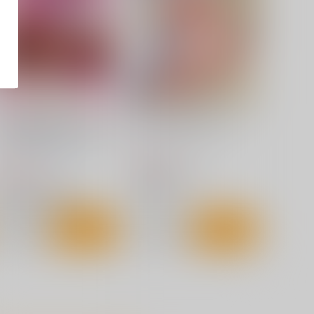
らぶるだいあり～7 ムービ
目指せ！楽園計画RX vol.4
 DVD MOVIE 版 ※DVDム
虎マシーン
ービー
マーマレード★スター
770
円
（税込）
,850
円
（税込）
ToLOVEる-とらぶる-
ToLOVEる-とらぶる-
西連寺春菜
ナナ・アスタ・デビルーク
サンプル
カート
サンプル
カート