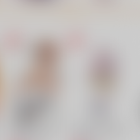
もっと見る！
ド
やば…気持ちよすぎ……指…
ララ・サタリン・デビルーク
とまんない…
のアクリルスタンド（ギャル
ver)
さくらもち工房
スルガボイス
8,580
2,178
円
円
専売
専売
（税込）
（税込）
闇
ToLOVEる-とらぶる-
ToLOVEる-とらぶる-
西連寺春菜
ララ・サタリン・デビルーク
ト
サンプル
カート
サンプル
カート
ド
御坂美琴のアクリルスタンド
ララ・サタリン・デビルーク
（マイクロビキニver)
のアクリルスタンド（ギャル
ver)
スルガボイス
スルガボイス