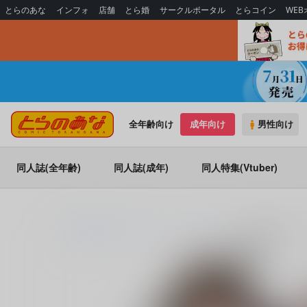
とらのあな
インフォ
店舗
とら婚
サークルポータル
とらコイン
WE
全年齢向け
成年向け
男性向け
同人誌(全年齢)
同人誌(成年)
同人特集(Vtuber)
とらのあな通販
同人アイテム
スルガボイス
結城美柑のアクリ