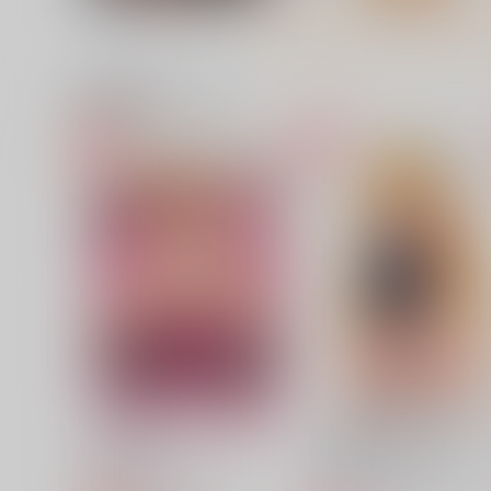
関連商品(サークル)
MIKANダークネス13
金色の闇のアクリルスタン
（ゴムハメおねだりver）
ちらりずむ
スルガボイス
770
円
（税込）
2,178
円
専売
（税込）
ToLOVEる-とらぶる-
結城美柑
ToLOVEる-とらぶる-
金色の
サンプル
カート
サンプル
カー
御坂美琴のタペストリー
金色の闇のアクリルスタン
（ゴムハメおねだりver）
スルガボイス
スルガボイス