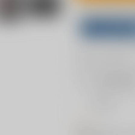
Overseas customers can a
Purchase on ZenMar
What is
お支払い金額：
2,178円
+
送料
お支払時期についてはこちらをご覧
店舗在庫
を確認
おまとめ目安と発送目安
?
毎度便
2026/08/08から
5日以内に発送
コメント
結城美柑のアクリルスタンド（ブル