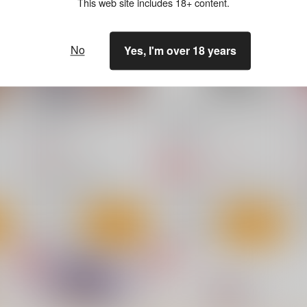
This web site includes 18+ content.
No
Yes, I'm over 18 years
3
搾乳牧場へようこそ！
[2608]古手川キャット アクス
と
タ
ー
虎マシーン
くわい屋
770
円
（税込）
1,572
3
円
専売
（税込）
柑
ToLOVEる-とらぶる-
ToLOVEる-とらぶる-
古手川唯
ララ・サタリン・デビルーク
九条凛
ネメシス
ト
サンプル
カート
サンプル
作品詳細