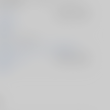
40mm×横75mm
ルガボイス
入荷アラート
を設定
ルガボイス
25/06/29
人グッズ - その他/ その他
025/06/29 サンシャインクリエイション2025 Summer
oLOVEる-とらぶる-
入荷アラート
を設定
城美柑