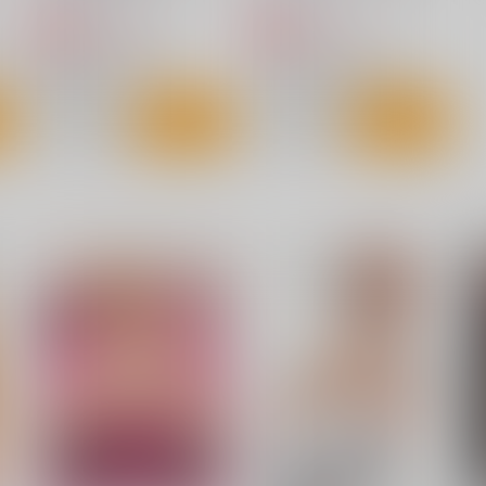
2,178
2,178
円
円
専売
専売
（税込）
（税込）
闇
とある科学の超電磁砲
ToLOVEる-とらぶる-
御坂美琴
ララ・サタリン・デビルーク
ト
サンプル
カート
サンプル
カート