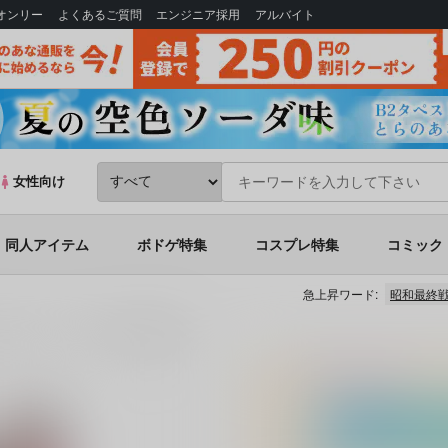
Bオンリー
よくあるご質問
エンジニア採用
アルバイト
女性向け
同人アイテム
ボドゲ特集
コスプレ特集
コミック
急上昇ワード:
昭和最終
ルスタンド（ブルマ＋触手拘束ver)