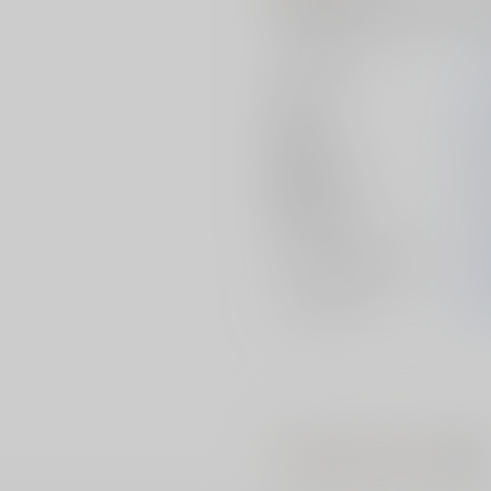
100mm×横69mm幅3mm 台座 縦
サークル名
ス
作家
ス
発行日
20
種別/サイズ
同
初出イベント
2
ジャンル/
サブジャンル
T
メインキャラ
結
#
#
#
緊縛
触手
AI使用