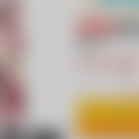
専売
18禁
結城美柑のアクリ
ver)
2,178円（税
19
通販ポイント：
pt獲得
？
△
：在庫残
カ
ワンクリ