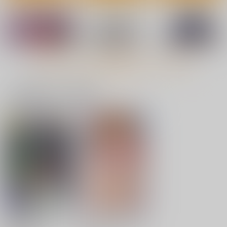
ム！
ぱんつイラスト本4
充電し忘れ
てすた厨房
Make to Unlauful !
1,650
円
（税込）
583
660
円
円
（税込）
（税込）
艦隊これくしょん-艦これ-
艦隊これくしょん-艦これ-
艦隊これくしょん-艦これ-
祥鳳
朝潮
大潮
鹿島
朝潮
もっと見る！
サンプル
サンプル
サンプル
カート
カート
カート
一緒に買われている商品
異世界性騎士は〇〇集
ゼンレスゾーンゼロス
ゼンレスゾーンゼロス
めて元の世界に帰りた
テッカー（アキラ・雲
テッカー（リン・雲嶽
い
嶽山衣装）
山衣装）
アメリカン拳法
G.G.W
G.G.W
1,100
330
330
円
円
円
（税込）
（税込）
（税込）
アキラ
リン
サンプル
サンプル
サンプル
作品詳細
作品詳細
作品詳細
銀河特急ミルキー☆サ
ホントはえっちな女の
しまはな-夜に咲く月
しりあなる
Kantai Fetishism3 -
ブウェイ 1
子。 ミルキーマリア