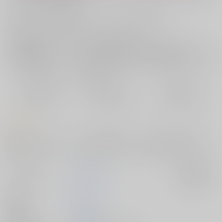
お支払い金額：
660円
+
送料+サービス料・手数料
?
お支払時期についてはこちらをご覧ください
?
店舗在庫
欲しいものリストに追加
おまとめ目安と発送目安
?
毎度便
定期便（週1)
定期便（月2)
2026/08/10から
2026/08/12から
2026/08/20から
5日以内に発送
10日以内に発送
14日以内に発送
コメント
長波とテイトクのイチャイチャを盗撮してたことがばれた秋雲が『自分
も混ぜてほしい』ということで3人でイチャイチャするカンジです。
サークル名
CUNICULUS
入荷アラート
作家
ヨシタマ
発行日
2024/12/29