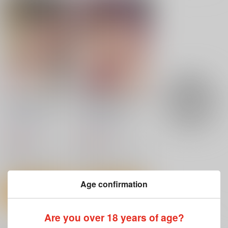
時雨機械式尋問EX4－
WASANBON vol.31
アイオワに溺れたい
僕の絶頂お披露目会－
わさんぼん
充電し忘れ
光の燭
1,300
770
円
円
（税込）
（税込）
770
円
（税込）
艦隊これくしょん-艦これ-
艦隊これくしょん-艦これ-
艦隊これくしょん-艦これ-
加賀
赤城
アイオワ×提督
時雨
浦風
サンプル
サンプル
サンプル
カート
カート
カート
みるきーDD 長波ミ
みるきーDD じらさ
ルク＆ホイップクリー
れ蕩ける長波の穴
ム
CUNICULUS
CUNICULUS
660
660
円
円
（税込）
（税込）
艦隊これくしょん-艦これ-
艦隊これくしょん-艦これ-
長波
長波
サンプル
サンプル
Age confirmation
カート
カート
Are you over 18 years of age?