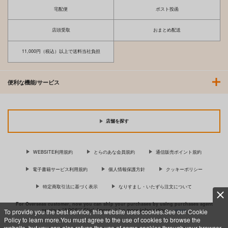
宅配便
ポスト投函
店頭受取
おまとめ配送
11,000円（税込）以上で送料当社負担
便利な機能/サービス
店舗を探す
WEBSITE利用規約
とらのあな会員規約
通信販売ポイント規約
電子書籍サービス利用規約
個人情報保護方針
クッキーポリシー
特定商取引法に基づく表示
なりすまし・いたずら注文について
For Overseas customer, now you can ship your purchases by using purchases agent
services “AOCS”! Click {more…} for more information …
more
To provide you the best service, this website uses cookies.See our Cookie
Policy to learn more.You must agree to the use of cookies to browse the
website, but you can also refuse the use of some cookies through your browser