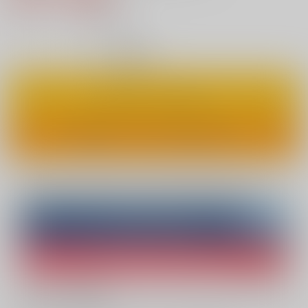
6
通販ポイント：
pt獲得
？
◯
：在庫あり
カートに入れる
ワンクリックで今すぐ買う
Overseas customers can also purchase from here
Purchase on ZenMarket
Ship internationally via RAKUFUN
What is ZenMarket
?
What is RAKUFUN
?