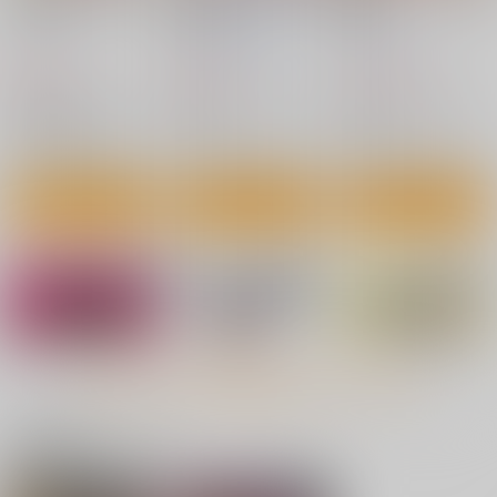
時雨ベッドウェッタ総
s Vil.3
夏休み
集編
しぐにゃん
むげん@WORKS
あまくち少女
660
693
1,870
円
円
円
（税込）
（税込）
（税込）
艦隊これくしょん-艦これ-
艦隊これくしょん-艦これ-
艦隊これくしょん-艦これ-
榛名
加賀
鈴谷
時雨
サンプル
サンプル
サンプル
カート
カート
カート
もっと見る！
関連商品(サークル)