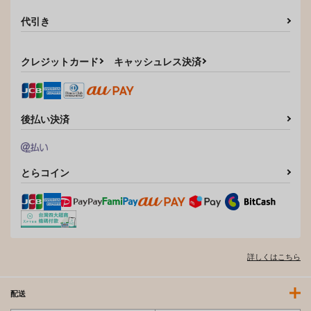
代引き
クレジットカード
キャッシュレス決済
ヤリモクマッチング2-
Bunny Slave Comple
ドM巨乳J○に膣内中出
te Archive
しどちゅどちゅ生ハメ
ぷにぷにのほっぺ
ERECT TOUCH
解禁-
1,100
1,980
後払い決済
円
円
（税込）
（税込）
一之瀬アスナ
サンプル
サンプル
とらコイン
作品詳細
作品詳細
詳しくはこちら
配送