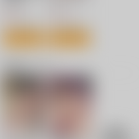
の花-
艦隊フェティシズム3-
ージュ編
チョットだけアル
KADOKAWA
星雲社
翔玄亭
Fusionz
ヨ。
836
1,540
円
円
（税込）
（税込）
770
円
セール中
専売
707
（税込）
円
（税込）
110
艦隊これくしょん-艦これ-
円
サンプル
サンプル
（税込）
艦隊これくしょん-艦これ-
花月
艦隊これくしょん-艦これ-
深雪
天城
鈴谷
作品詳細
作品詳細
サンプル
サンプル
サンプル
カート
カート
カート
関連商品(キャラクター)
ゼンレスゾーンゼロア
先生！先生！先生！！
致命的な彼女
クリルスタンド（アキ
ぷにぽんや
Dream Halls!
ラ・雲嶽山衣装）
G.G.W
787
787
円
円
（税込）
（税込）
935
円
（税込）
一之瀬アスナ
先生×扇喜アオイ
アキラ
サンプル
サンプル
サンプル
作品詳細
作品詳細
作品詳細