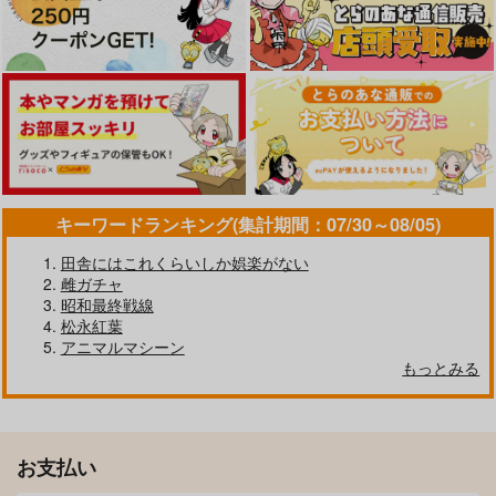
アタシのパパ活相手は
日焼け跡の娘と夫婦に
R.O.D20
女の子向けアニメ大友
なったその夜、義母も
怪奇日蝕
うっかり孕ませてしま
三色坊
サゲジョー
う夏プラス
660
円
（税込）
2,145
1,650
円
円
キーワードランキング(集計期間：07/30～08/05)
（税込）
（税込）
ライダー
リリカ
田舎にはこれくらいしか娯楽がない
サンプル
サンプル
サンプル
雌ガチャ
昭和最終戦線
作品詳細
作品詳細
作品詳細
松永紅葉
アニマルマシーン
もっとみる
お支払い