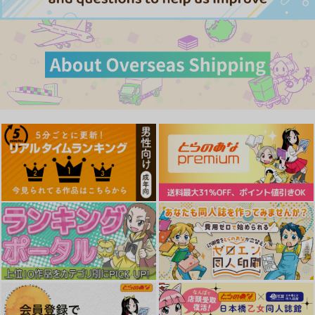
姦娘型録-改三-（総集
編）
かしわ屋
1,650
円
（税込）
艦隊これくしょん-艦これ-
サンプル
絶対性純アイドルズ２
Cupid and Psyche (T
好色の忠義くノ一ぼた
hird World Girl vol 1
カート
ん肆
まごの亭
.5)
Salt Peanuts
夕鍋進行中
787
円
（税込）
1,100
770
円
円
（税込）
（税込）
御坂美琴
ぼたん
サンプル
サンプル
サンプル
作品詳細
作品詳細
作品詳細