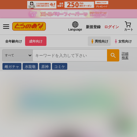
新規登録
ログイン
Language
カート
全年齢向け
成年向け
男性向け
女性向け
詳細
検索
雌ガチャ
水龍敬
原神
コミケ
とらのあな通販
同人誌
CUNICULUS
みるきーDD
(シリーズ)
みるきーDD 長波＆