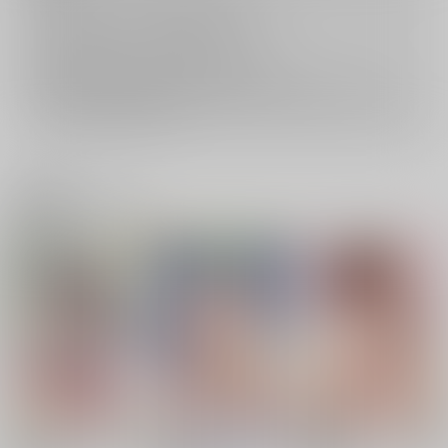
返品については
こちら
をご覧下さい。
おまとめ配送については
こちら
をご覧下さい。
再販投票については
こちら
をご覧下さい。
イベント応募券付商品などをご購入の際は毎度便をご利用ください。
詳細は
こちら
をご覧ください。
関連商品(ジャンル)
SHIGUNYAN Artwork
鈴谷と提督の正反対な