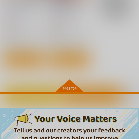
この戦艦長門がチョロ
艦娘の（胸部）装甲が
艦娘の（胸部）装甲が
みるきーDD 長波ミ
みるきーDD じらさ
いなど断じて…
透けるメガネ3
透けるメガネ4
ルク＆ホイップクリー
れ蕩ける長波の穴
くるみ並木
Fusionz
ム
Fusionz
CUNICULUS
CUNICULUS
1,210
110
円
セール中
専売
円
セール中
（税込）
660
660
（税込）
円
円
（税込）
（税込）
110
艦隊これくしょん-艦これ-
円
艦隊これくしょん-艦これ-
（税込）
艦隊これくしょん-艦これ-
艦隊これくしょん-艦これ-
長門
艦隊これくしょん-艦これ-
長波
長波
サンプル
サンプル
サンプル
サンプル
サンプル
カート
カート
カート
姪とmade姪奴 発動編
長乳Kカップの柔肉エ
SNSで大人気なレイヤ
カート
カート
1
ルフと海で即ヌキべろ
ーが私を誘ってオフパ
ちゅー交尾
コの話。～夜更かしの
UROBOROS
藤屋本店
MAIDOLL
二次会セックス編～
1,100
770
682
円
円
円
（税込）
（税込）
（税込）
サンプル
サンプル
サンプル
カートに入れる
ワンクリック購入
作品詳細
作品詳細
作品詳細