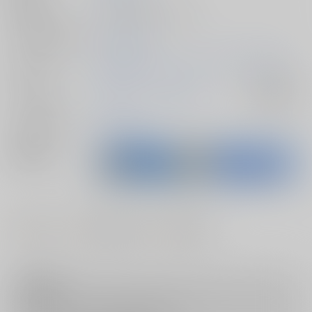
種別/サイズ
同人誌 - 漫画/ Ｂ５ 28p
シリーズ（同人）
みるきーDD
初出イベント
2024/12/29 コミックマーケット105（1日目）
ジャンル/
艦隊これくしょん-艦これ-
入荷アラート
サブジャンル
メインキャラ
長波
秋雲
関連特集
#
#
#
中出し
ラブラブ・和姦
3P・乱交
注意事項
キャンセルについては
こちら
をご覧下さい。