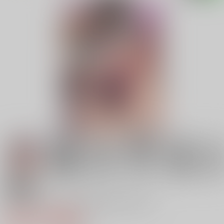
18禁
みるきーDD 長波＆秋雲W shooting
660円（税込）