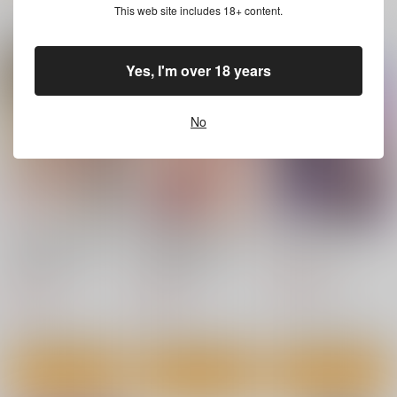
海ゆかば
安全当番 5
大和の羽衣
This web site includes 18+ content.
一緒に買われている同人作品または類似商品
スタジオかつ丼
NEW.
美術部
880
770
1,100
円
円
円
（税込）
（税込）
（税込）
Yes, I'm over 18 years
艦隊これくしょん-艦これ-
艦隊これくしょん-艦これ-
艦隊これくしょん-艦これ-
大和
長門
長鯨
大和×提督
No
サンプル
サンプル
サンプル
カート
カート
カート
みるきーDD 長波ミ
みるきーDD じらさ
METAL SHOT G6
ルク＆ホイップクリー
れ蕩ける長波の穴
Passing Rim
ム
CUNICULUS
CUNICULUS
605
円
（税込）
660
660
円
円
（税込）
（税込）
フレズヴェルク
長波
長波
サンプル
サンプル
サンプル
作品詳細
作品詳細
作品詳細
ぷにあななかよしタイ
艦これ股下潜り込みお
祥鳳、熱情の兆し