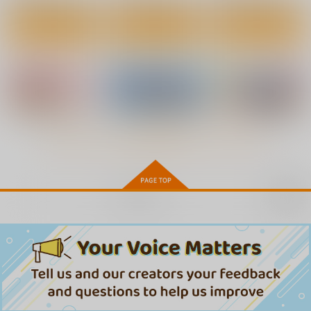
サンプル
サンプル
サンプル
作品詳細
作品詳細
作品詳細
もっと見る！
再販希望
競泳水着伝説名器解説
ＵＷ（水中R18）合同
ＳＥＸふれんず
図録12 mizunoウォ
誌
ヒューマン・ハイライ
ーター・ジン×帆志科
「Under Water Ecsta
カツオ私設ギャラリ
カツオ私設ギャラリ
南
sy」
ト・フィルム
ー
ー
220
円
（税込）
2,750
2,200
円
円
（税込）
（税込）
帆志科南
サンプル
サンプル
サンプル