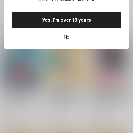
もっと見る！
一緒に買われている同人作品または類似商品
Yes, I'm over 18 years
競泳水着伝説名器解説
競泳水着伝説名器解説
図録12 mizunoウォ
図録10 asicsALS-
No
ーター・ジン×帆志科
403×皆月なる＆かな
カツオ私設ギャラリ
カツオ私設ギャラリ
南
り
ー
ー
2,750
2,750
円
円
（税込）
（税込）
帆志科南
皆月なる
かなり
サンプル
サンプル
カート
カート
競泳水着クライシス
女子コス男子クライシ
競泳水着伝説名器解説
28 水中花は手折れな
ス3 競泳水着チャレン
図録10 asicsALS-
い
ジ対決！
403×皆月なる＆かな
カツオ私設ギャラリ
カツオ私設ギャラリ
カツオ私設ギャラリ
り
ー
ー
ー
935
715
2,750
円
円
円
（税込）
（税込）
（税込）
蛍谷ルミ
ハルカ
皆月なる