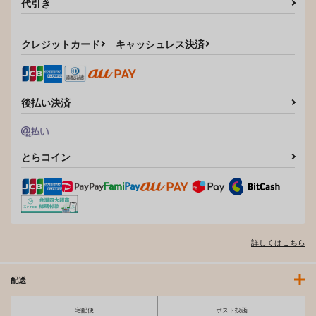
代引き
クレジットカード
キャッシュレス決済
後払い決済
とらコイン
お兄様と私
カンナさん今日も水着
桑原葉月の純愛ルート
スケてますね
競泳少女
乙女気分
Gぱんだ
660
770
円
円
（税込）
（税込）
880
円
（税込）
ナナリー・ランペルージ
桑原葉月
尾刃カンナ
詳しくはこちら
サンプル
サンプル
サンプル
配送
作品詳細
作品詳細
作品詳細
宅配便
ポスト投函