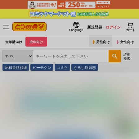
新規登録
ログイン
Language
カート
全年齢向け
成年向け
男性向け
女性向け
詳細
検索
昭和最終戦線
ビーチクン
コミケ
うるし原智志
とらのあな通販
同人誌
カツオ私設ギャラリー
競泳水着クライシス
(シリーズ)