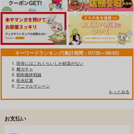
作品詳細
作品詳細
作品詳細
キーワードランキング(集計期間：07/30～08/05)
田舎にはこれくらいしか娯楽がない
雌ガチャ
昭和最終戦線
松永紅葉
ファンサして枕営業し
七瀬高校競泳部5 制服
WASANBON vol.22
アニマルマシーン
てキラッキランラ～ン
＆スクール水着で洗車
わさんぼん
もっとみる
競泳少女
南山アスカ
787
円
（税込）
880
550
円
円
（税込）
（税込）
赤城
キュアアイドル
お支払い
サンプル
サンプル
サンプル
作品詳細
作品詳細
作品詳細