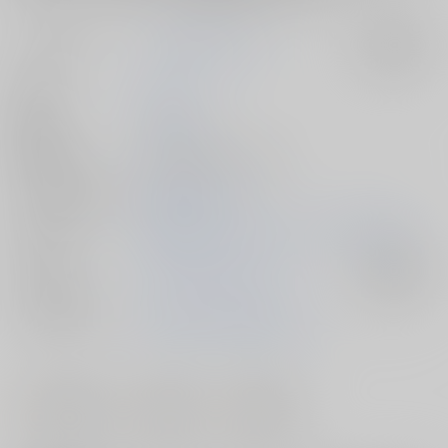
サークル名
カツオ私設ギャラリー
入荷アラート
作家
カツオ
発行日
2024/12/30
種別/サイズ
同人誌 - 漫画/ Ｂ５ 28p
シリーズ（同人）
競泳水着クライシス
初出イベント
2024/12/30 コミックマーケット105（2日目）
ジャンル/
寝取り・寝取られ・NTR
入荷アラート
サブジャンル
メインキャラ
桃谷ありな
競泳水着ドクター
#
#
#
着衣・半脱ぎ
寝取られ
競泳水着