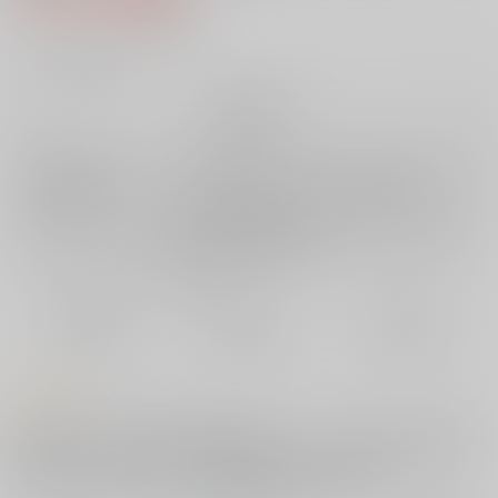
7
通販ポイント：
pt獲得
？
╳
：在庫なし
再販希望
店舗在庫
欲しいものリストに追加
再入荷を通知する
おまとめ目安と発送目安
?
毎度便
定期便（週1)
定期便（月2)
未定から
未定から
未定から
5日以内に発送
10日以内に発送
14日以内に発送
コメント
ありなと速男は、幼馴染で競泳水着フェチどうし。今日も二人で競泳水
着着用プレイを楽しむが、水着を一切脱がない「完全着衣プレイ」では
満足できなくなったありなは、競泳水着フェチ界のカリスマ「ドクタ
ー」によって、着衣セックスの歓びを教え込まれてしまう。