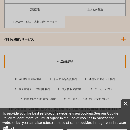
店頭受取
おまとめ配送
11,000円（税込）以上で送料当社負担
便利な機能/サービス
店舗を探す
あお高活動日誌11
VIRGINITAS
隣の泥酔妻～人妻水着
誘戯～
SUN
GIRLS RESIDENCE
Rip＠Lip
WEBSITE利用規約
とらのあな会員規約
通信販売ポイント規約
1,572
1,100
円
円
（税込）
（税込）
638
円
（税込）
電子書籍サービス利用規約
個人情報保護方針
クッキーポリシー
サンプル
サンプル
サンプル
特定商取引法に基づく表示
なりすまし・いたずら注文について
作品詳細
作品詳細
作品詳細
For Overseas customer, now you can ship your purchases by using purchases agent
services “AOCS”! Click {more…} for more information …
more
To provide you the best service, this website uses cookies.See our Cookie
Policy to learn more.You must agree to the use of cookies to browse the
website, but you can also refuse the use of some cookies through your browser
settings.
c TORANOANA Inc, All Rights Reserved.