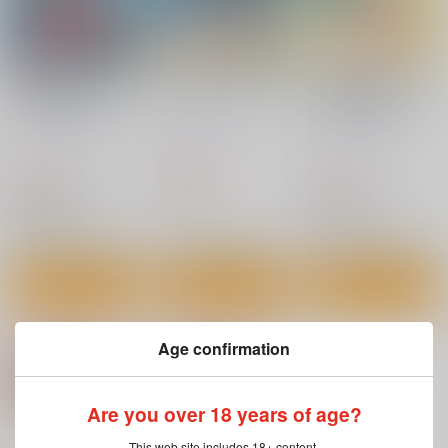
競泳水着クライシス
ＵＷ（水中R18）合同
女子コス男子クライシ
28 水中花は手折れな
誌
ス3 競泳水着チャレン
い
「Under Water Ecsta
ジ対決！
カツオ私設ギャラリ
カツオ私設ギャラリ
カツオ私設ギャラリ
sy」
ー
ー
ー
935
2,200
715
円
円
円
（税込）
（税込）
（税込）
その他
蛍谷ルミ
その他
男の娘
ハルカ
牧彩華
リョウ
サンプル
サンプル
サンプル
カート
カート
カート
Age confirmation
Are you over 18 years of age?
This web site includes 18+ content.