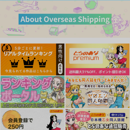
作品詳細
作品詳細
作品詳細
学園催眠祭り
迷宮へ誘いましょう
水泳やってるから剃っ
てるだけでちゃんと生
競泳少女
競泳少女
えます
UGC
770
770
円
円
（税込）
（税込）
660
円
アーニャ・アールストレ
森亜るるか
（税込）
イム
塚原響
サンプル
サンプル
サンプル