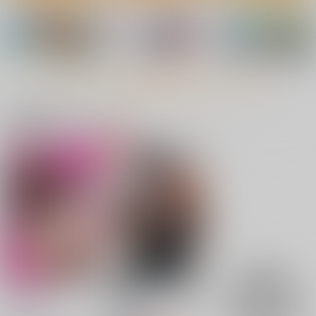
カート
カート
カート
恥辱配信者
Pふりーく
550
円
（税込）
もっと見る！
サンプル
関連商品(キャラクター)
作品詳細
底辺魔物と底辺テイマ
転生少女の底辺から始
魔力チートな魔女にな
ー
める幸せスローライ
りました 創造魔法で
フ THE COMIC 2
気ままな異世界生
マッグガーデン
マイクロマガジン社
マイクロマガジン社
活 10
始まりの雨
苗床パチュリーちゃん
1,540
792
1,430
淫紋絶頂で孕み袋
円
円
円
（税込）
（税込）
（税込）
幽閉サテライト
神聖ファウンテン
2,200
円
サンプル
サンプル
サンプル
（税込）
785
円
（税込）
東方Project
作品詳細
作品詳細
作品詳細
東方Project
パチュリー・ノーレッジ
焼け鴉
魔法使いのいる教室～
サンプル
サンプル
爽籟～
こまめすがた