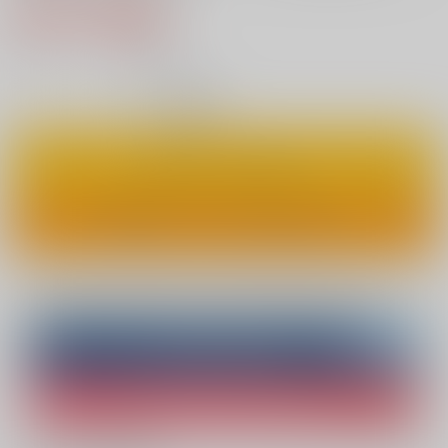
785円（税込）
7
通販ポイント：
pt獲得
？
◯
：在庫あり
カートに入れる
ワンクリックで今すぐ買う
Overseas customers can also purchase from here
Purchase on ZenMarket
Ship internationally via RAKUFUN
What is ZenMarket
?