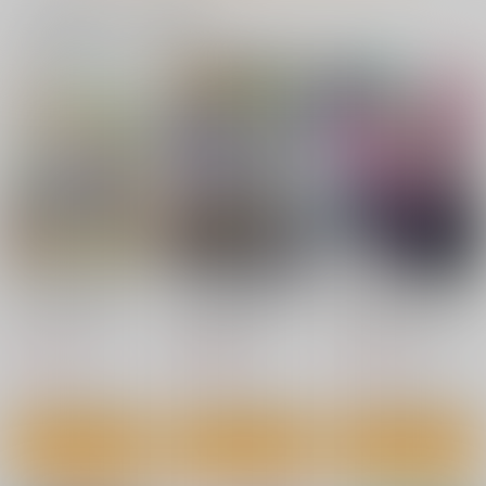
一緒に買われている商品
カート
カート
カート
百華荘13《碧眼羅刹
百華荘14 《巻き返
母穴を掘る23
最後の矜持》
せ！赤瞳夜叉の恐
天愚連
怖！》
三色坊
三色坊
759
円
（税込）
660
660
円
円
（税込）
（税込）
牡丹
水仙
サンプル
サンプル
サンプル
作品詳細
作品詳細
作品詳細
ミニャのオモチャ
もふもふと楽しむ無人
最初の森でレベル99に
箱 ネコミミ幼女と訳
島のんびり開拓ライ
してから旅立つ系の聖
星に寄せる想い/色は
妊活幽々子様
こんなの痴女じゃ
アリ賢者さんたちの楽
フ VRMMOでぼっち
女 森で遭難しただけ
オーバーラップ
KADOKAWA
ＳＢクリエイティブ
匂へど散りぬるを
ん！！
しい異世界開拓記 1
を満喫するはずが、全
なのに野生の聖女とし
しもやけ堂
プレイヤーに注目され
て伝説になっていた
1,430
1,925
1,540
幽閉サテライト
円
円
とりあえず(仮)
円
（税込）
（税込）
（税込）
ているみたいです 7
660
円
（税込）
2,750
605
円
円
（税込）
（税込）
東方Project
サンプル
サンプル
サンプル
東方Project
東方Project
博麗霊夢
西行寺幽々子
作品詳細
作品詳細
作品詳細
サンプル
サンプル
サンプル