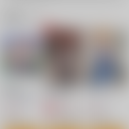
関連商品(ジャンル)
霊長新益
霊夢先輩が仕事明けで
東方陵○65アリス角オ
京 ～ Artificial Utopia
セックスする話
ナ
in Ruins.
上海アリス幻樂団
赤錆ニンジン
ナギヤマスギ
1,320
1,485
660
円
円
専売
円
（税込）
（税込）
（税込）
東方Project
東方Project
博麗霊夢
東方Project
サンプル
サンプル
サンプル