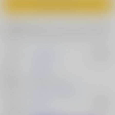
カートに入れる
コメント
消灯時間後に寝てない娘はエッチでオシオキせよ！そんな目的で雇われ
たあなたは天狗の合宿を巡回するのだが…どいつもコイツも寝てないど
ころかアホなことしまくり！そんな娘たちを全員あなたのペニスでオシ
オキせよ！
サークル名
世捨人な漫画描き
入荷アラート
作家
ともきとものり
発行日
2024/10/06
種別/サイズ
同人誌 - 漫画/ Ｂ５ 36p
初出イベント
2024/10/06 東方紅楼夢(第20回)
ジャンル/
東方Project
入荷アラート
サブジャンル