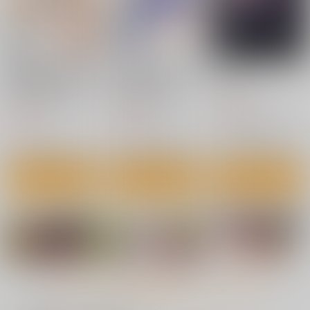
パチュリー・ノーレッジ
カート
カート
カート
物語通りにしか動けな
毎日エッチ漬け生活か
0208
い絵本の中のアリス達
ら抜け出せない
天狗のつづら
はいくらでもエッチな
世捨人な漫画描き
世捨人な漫画描き
ことヤりたい放題
715
円
（税込）
785
784
円
円
（税込）
（税込）
アスカ×碇シンジ×マリ
アリス
アリス・マーガトロイド
サンプル
サンプル
サンプル
作品詳細
作品詳細
作品詳細
あやしいけーねせんせ
幽香のぬとぬとドスケ
ナズさまのいう通り！
い
ベふたなりレズオイル
はむらび14
マッサージ
こまめすがた
NeoSeporium
880
円
（税込）
944
629
円
円
（税込）
（税込）
東方Project
東方Project
東方Project
ナズーリン
もっと見る！
上白沢慧音
風見幽香×アリス
サンプル
サンプル
サンプル