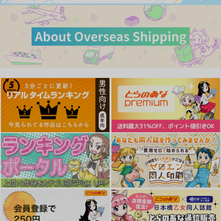
商人令嬢はお金の力で
出遅れテイマーのその
千早ちゃんの評判に深
無双する@COMIC 2
日暮らし 16
刻なエラー 5
ＴＯブックス
マイクロマガジン社
KADOKAWA
759
1,320
946
円
円
円
（税込）
（税込）
（税込）
サンプル
サンプル
サンプル
作品詳細
作品詳細
作品詳細