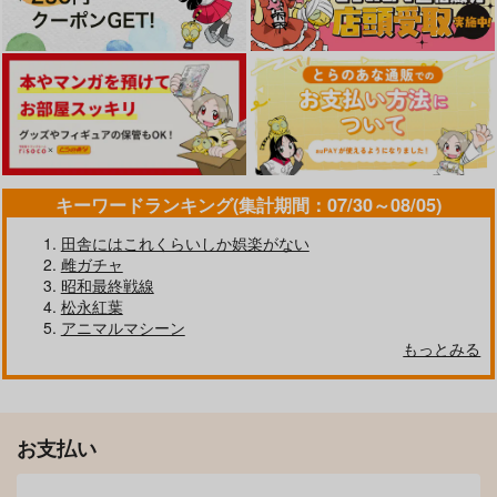
本能寺から始める信長
ひとりぼっちの異世界
Dジェネシス ダンジョ
との天下統一 8
攻略 life.18
ンが出来て3年 11
KADOKAWA
オーバーラップ
KADOKAWA
キーワードランキング(集計期間：07/30～08/05)
924
858
1,870
円
円
円
（税込）
（税込）
（税込）
田舎にはこれくらいしか娯楽がない
サンプル
サンプル
サンプル
雌ガチャ
昭和最終戦線
作品詳細
作品詳細
作品詳細
松永紅葉
アニマルマシーン
もっとみる
お支払い