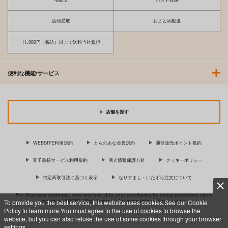
店頭受取
おまとめ配送
11,000円（税込）以上で送料当社負担
便利な機能/サービス
店舗を探す
WEBSITE利用規約
とらのあな会員規約
通信販売ポイント規約
電子書籍サービス利用規約
個人情報保護方針
クッキーポリシー
特定商取引法に基づく表示
なりすまし・いたずら注文について
For Overseas customer, now you can ship your purchases by using purchases agent
services “AOCS”! Click {more…} for more information …
more
To provide you the best service, this website uses cookies.See our Cookie
Policy to learn more.You must agree to the use of cookies to browse the
website, but you can also refuse the use of some cookies through your browser
settings.