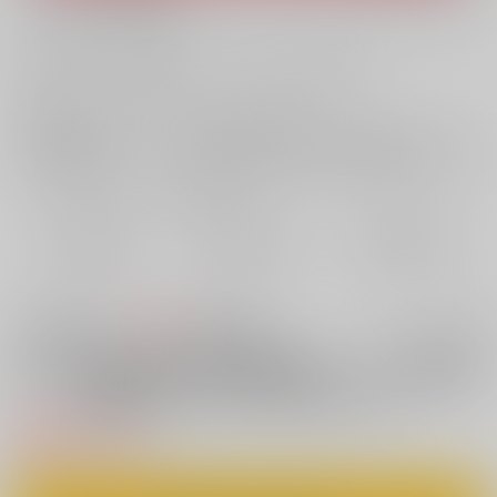
What is RAKUFUN
?
お支払い金額：
785円
+
送料+サービス料・手数料
?
お支払時期についてはこちらをご覧ください
?
店舗在庫
欲しいものリストに追加
おまとめ目安と発送目安
?
毎度便
定期便（週1)
定期便（月2)
2026/08/09から
2026/08/12から
2026/08/20から
5日以内に発送
10日以内に発送
14日以内に発送
300円
セット値引きとは
?
この商品も買うと
値引き適用！
天狗合宿の消灯時間後のルール！違反者
電子書籍
は誰だろうとエッチでオシオキ！
660円
（税込）