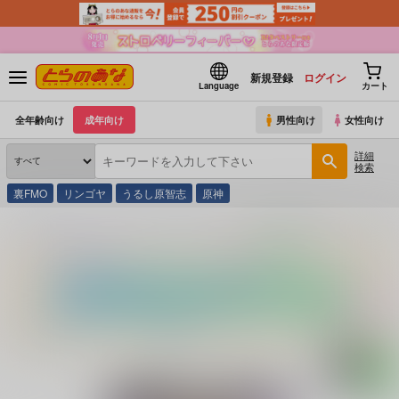
新規登録
ログイン
Language
カート
全年齢向け
成年向け
男性向け
女性向け
詳細
検索
裏FMO
リンゴヤ
うるし原智志
原神
とらのあな通販
同人誌
世捨人な漫画描き
天狗合宿の消灯時間後のルール！違反