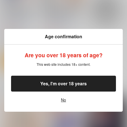
カート
カート
カート
毎日エッチ漬け生活か
物語通りにしか動けな
ら抜け出せない
い絵本の中のアリス達
はいくらでもエッチな
世捨人な漫画描き
世捨人な漫画描き
ことヤりたい放題
784
785
円
円
（税込）
（税込）
Age confirmation
東方Project
その他
アリス
アリス・マーガトロイド
上海
サンプル
サンプル
Are you over 18 years of age?
カート
カート
This web site includes 18+ content.
Lord of the Orb
零れ桜／黄昏模様の感
Yes, I'm over 18 years
神聖ファウンテン触手
一緒に買われている同人作品または類似商品
情論
苗床総集編
ちゆうどう
幽閉サテライト
神聖ファウンテン
2,354
円
（税込）
No
2,750
1,885
円
円
（税込）
（税込）
東方Project
東方Project
東方Project
フランドール・スカーレット
レミリア・スカーレット
サンプル
サンプル
サンプル