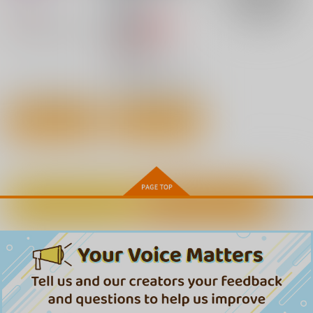
まぁすふる
カート
カート
472
円
（税込）
セール中
専売
東方Project
射命丸文
220
円
（税込）
東方Project
霧雨魔理沙
五条悟
射命丸文
サンプル
サンプル
カート
カート
コミュ障高校生、ダン
ちぃちゃんのおしなが
モブ高生の俺でも冒険
ジョンに行く 覚醒し
き繁盛記 14
者になればリア充にな
た無自覚チートな冒険
れますか? 8
オーバーラップ
竹書房
一二三書房
者、クセつよ美少女達
とともに迷宮攻略しま
880
1,100
880
円
円
円
（税込）
（税込）
（税込）
す 2
カートに入れる
ワンクリック購入
サンプル
サンプル
サンプル
作品詳細
作品詳細
作品詳細