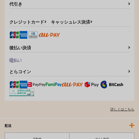
代引き
クレジットカード
キャッシュレス決済
俺は星間国家の悪徳領
GUSH 2026年08月号
GUSH 2026年09月号
主! 12
海王社
海王社
オーバーラップ
1,090
1,090
円
円
（税込）
（税込）
924
円
後払い決済
（税込）
サンプル
サンプル
サンプル
作品詳細
作品詳細
作品詳細
とらコイン
詳しくはこちら
配送
宅配便
ポスト投函