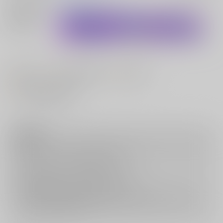
メインキャラ
飯綱丸龍
射命丸文
関連特集
#
#
#
中出し
ラブラブ・和姦
コメディ
#
とらのあな注目作品
注意事項
キャンセルについては
こちら
をご覧下さい。
返品については
こちら
をご覧下さい。
おまとめ配送については
こちら
をご覧下さい。
再販投票については
こちら
をご覧下さい。
イベント応募券付商品などをご購入の際は毎度便をご利用ください。
詳細は
こちら
をご覧ください。