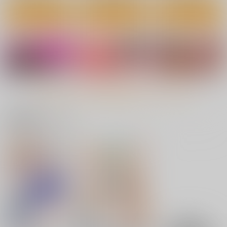
カート
カート
カート
もっと見る！
関連商品(サークル)
焼け鴉
花蜜 マゾレズを浸す
フラふぇち
甘い毒
こまめすがた
しもやけ堂
NeoSeporium
472
660
円
円
（税込）
（税込）
629
円
（税込）
東方Project
射命丸文
東方Project
東方Project
フランドール・スカーレット
風見幽香×アリス
サンプル
サンプル
サンプル